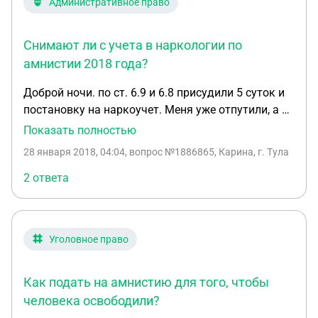
Административное право
правонарушения.
Снимают ли с учета в наркологии по
амнистии 2018 года?
Доброй ночи. по ст. 6.9 и 6.8 присудили 5 суток и
постановку на наркоучет. Меня уже отпутили, а к
врачу я должна явиться до 6 февраля. Вопрос
Показать полностью
такой, если при переизбрании президента будет
28 января 2018, 04:04
, вопрос №1886865, Карина, г. Тула
амнистия, я попаду под нее? меня снимут с учета?
2 ответа
Уголовное право
Как подать на амнистию для того, чтобы
человека освободили?