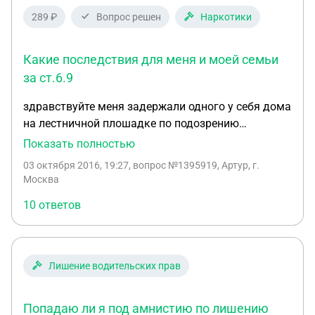
289 ₽
Вопрос решен
Наркотики
Какие последствия для меня и моей семьи
за ст.6.9
здравствуйте меня задержали одного у себя дома
на лестничной плошадке по подозрению
употреблении наркотических
Показать полностью
веществ,аргументировались на найденную
03 октября 2016, 19:27
, вопрос №1395919, Артур, г.
бутылку с отверстием (бульбик) меня отвезли на
Москва
мед.экспертизу я не отрицал что редко редко
10 ответов
употребляю гашиш и не стал отказываться от
прохождения мед.экспертизы в итоге я
подписался, и меня отвезли в отдел где
задержали на ночь!!!! что мне теперь грозит мне?
Лишение водительских прав
ранее не привлекался и не фигурировал в иных
ситуациях?мне 26 лет,официально не
Попадаю ли я под амнистию по лишению
трудоустроен, женат жду дочь в этом месяце!!!