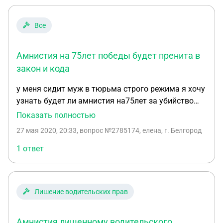
Все
Амнистия на 75лет победы будет пренита в
закон и кода
у меня сидит муж в тюрьма строго режима я хочу
узнать будет ли амнистия на75лет за убийство
амнистии 2020 года В 2015 году на свободу по
Показать полностью
амнистии вышли лица пенсионного возраста,
27 мая 2020, 20:33
, вопрос №2785174, елена, г. Белгород
инвалиды, беременные женщины, лица до 18 лет,
чернобыльцы, служащие полиции и
1 ответ
военнослужащие, участвовавшие в боевых
действиях. Также были освобождены лица,
которые были осуждены на срок лишения
Лишение водительских прав
свободы не больше 5 лет. По словам пресс-
секретаря Президента РФ Дмитрия Пескова,
решение о проведении амнистии, приуроченной к
Амнистия лишенному водительского