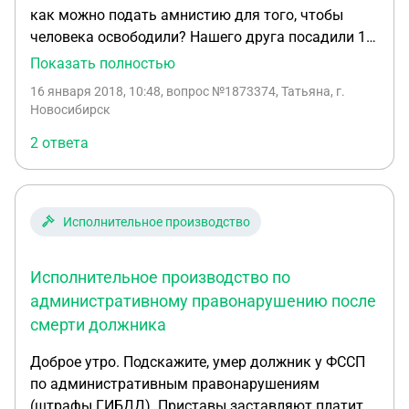
как можно подать амнистию для того, чтобы
человека освободили? Нашего друга посадили 10
января 2018 года на срок 2года 6 месяцев. ОН
Показать полностью
затупился за свою одноклассницу, а его обвинили
16 января 2018, 10:48
, вопрос №1873374, Татьяна, г.
в тяжком вреде здоровью. СУду были
Новосибирск
предоставлены доказательства невиновности, но
2 ответа
суд отклонил все. Здесь подробнее:
https://www.nsk.kp.ru/daily/26780.4/3813295/
https://www.nsk.kp.ru/online/news/2985680/
Исполнительное производство
Исполнительное производство по
административному правонарушению после
смерти должника
Доброе утро. Подскажите, умер должник у ФССП
по административным правонарушениям
(штрафы ГИБДД). Приставы заставляют платит