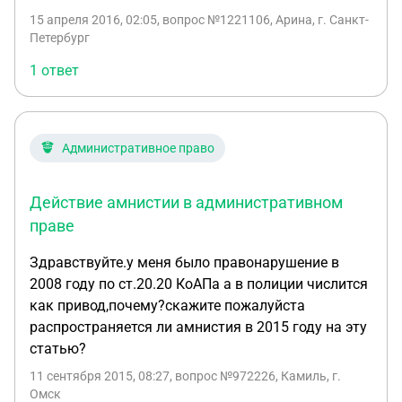
преступления ему не было 18-ти лет. До этого 5
15 апреля 2016, 02:05
, вопрос №1221106, Арина, г. Санкт-
раз переносили суд. Сейчас приговор вступил в
Петербург
законную силу и он отбывает срок работая в
1 ответ
крестах. Приговор не обжаловали, и нам сказали
что он может подать на амнистию. Можем ли мы
рассчитывать на какое-то минимальное
помилование ? Ведь мы будем регистрировать
Административное право
брак в м.л.с. и тяжело одной всё тянуть.
Действие амнистии в административном
праве
Здравствуйте.у меня было правонарушение в
2008 году по ст.20.20 КоАПа а в полиции числится
как привод,почему?скажите пожалуйста
распространяется ли амнистия в 2015 году на эту
статью?
11 сентября 2015, 08:27
, вопрос №972226, Камиль, г.
Омск