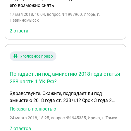
человека при Президенте РФ продолжает сбор
его возможно снять
предложений по поводу предстоящей амнистии.
Этой информацией поделилась член СПЧ
17 мая 2018, 10:04
, вопрос №1997960, Игорь, г.
Невинномысск
Екатерина Винокурова. По ее словам, Совет по
правам человека собирается добиться того,
2 ответа
чтобы под действие амнистии попали
осужденные по ст. 212 УК РФ (массовые
беспорядки), ст. 280 УК РФ (публичные призывы к
Уголовное право
осуществлению экстремистской деятельности, а
также те, кто в первый раз был осужден по статье
228.1 УК РФ (Незаконные производство, сбыт или
Попадает ли под амнистию 2018 года статья
пересылка наркотических средств, психотропных
238 часть 1 УК РФ?
веществ или их аналогов, а также незаконные
сбыт или пересылка растений, содержащих
Здравствуйте. Скажите, подпадает ли под
наркотические средства или психотропные
амнистию 2018 года ст. 238 ч.1? Срок 3 года 2
вещества, либо их частей, содержащих
месяца. На сегодняшний день отсидел 4 месяца.
Показать полностью
наркотические средства или психотропные
Есть дочь 8 лет (вместе не живут, алименты
24 марта 2018, 18:25
, вопрос №1945335, Ирина, г. Томск
вещества). Предложения внесли также
платит), наказание отбывает впервые, до этого
Уполномоченный по правам человека в РФ
было условное осуждение. Заранее спасибо.
7 ответов