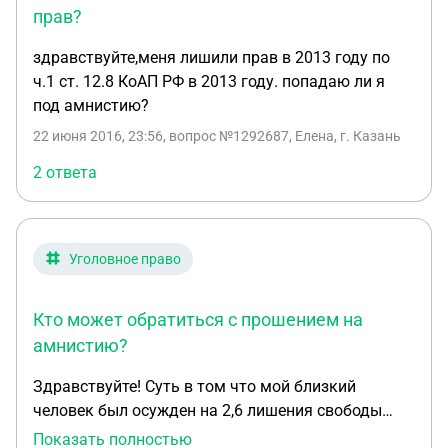
помогите плз отразится ли статья 6.9 на мою
прав?
семью?????
здравствуйте,меня лишили прав в 2013 году по
ч.1 ст. 12.8 КоАП РФ в 2013 году. попадаю ли я
под амнистию?
22 июня 2016, 23:56
, вопрос №1292687, Елена, г. Казань
2 ответа
Уголовное право
Кто может обратиться с прошением на
амнистию?
Здравствуйте! Суть в том что мой близкий
человек был осужден на 2,6 лишения свободы
общего режима. Ст.228(1) , на момент
Показать полностью