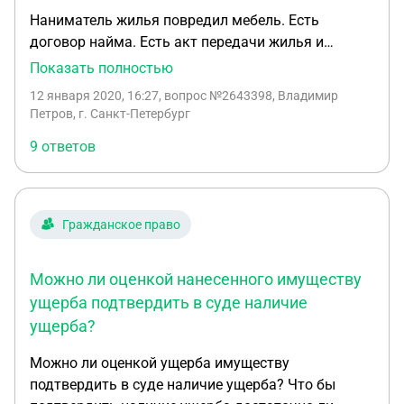
Наниматель жилья повредил мебель. Есть
договор найма. Есть акт передачи жилья и
мебели нанимателю без повреждений.
Показать полностью
Свидетельских показаний подтверждающих
12 января 2020, 16:27
, вопрос №2643398, Владимир
наличие повреждений нет. Если заказать оценку
Петров, г. Санкт-Петербург
ущерба мебели, то только одного этого
9 ответов
документа достаточно в суде для подтверждения
наличия ущерба?
Гражданское право
Можно ли оценкой нанесенного имуществу
ущерба подтвердить в суде наличие
ущерба?
Можно ли оценкой ущерба имуществу
подтвердить в суде наличие ущерба? Что бы