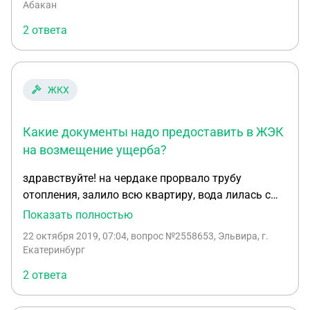
Абакан
2 ответа
ЖКХ
Какие документы надо предоставить в ЖЭК
на возмещение ущерба?
здравствуйте! на чердаке прорвало трубу
отопления, залило всю квартиру, вода лилась с
потолка, из щелей, где висела люстра и лампочки,
Показать полностью
потолок натяжной весь провис под весом воды,
22 октября 2019, 07:04
, вопрос №2558653, Эльвира, г.
обои отклеились. Живем в пятиэтажном ,на 5
Екатеринбург
этаже. Какие документы надо предоставить в
2 ответа
ЖЭК на возмещение ущерба?