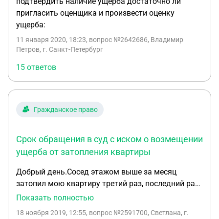
подтвердить наличие ущерба достаточно ли
пригласить оценщика и произвести оценку
ущерба:
11 января 2020, 18:23
, вопрос №2642686, Владимир
Петров, г. Санкт-Петербург
15 ответов
Гражданское право
Срок обращения в суд с иском о возмещении
ущерба от затопления квартиры
Добрый день.Сосед этажом выше за месяц
затопил мою квартиру третий раз, последний раз
залив квартиры был 02.10.2019г, какой срок
Показать полностью
обращения в суд с иском о возмещении убытков
18 ноября 2019, 12:55
, вопрос №2591700, Светлана, г.
от залива квартиры соседями?