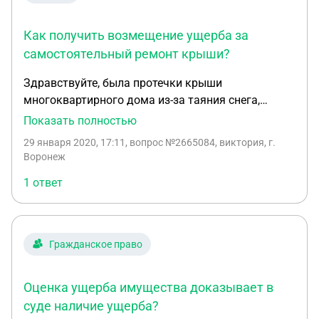
Заранее спасибо
Как получить возмещение ущерба за
самостоятельный ремонт крыши?
Здравствуйте, была протечки крыши
многоквартирного дома из-за таяния снега,
потом из-за обильных дождей, обращалась в УК,
Показать полностью
реакции нет, далее администрация и прокуратура,
29 января 2020, 17:11
, вопрос №2665084, виктория, г.
пришли с ГЖИ, составили акт о залитии,
Воронеж
положили на крыше шифер, составили мировое
1 ответ
соглашение на возмещение ущерба в 9,5тыс руб,
после подписания соглашения прошло уже 3 мес,
денег нет, как быть?
Гражданское право
Оценка ущерба имущества доказывает в
суде наличие ущерба?