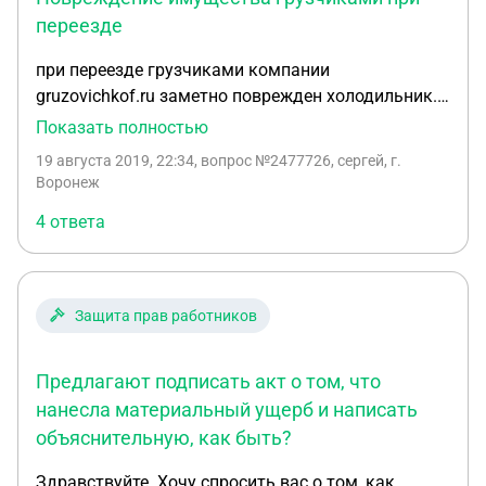
переезде
при переезде грузчиками компании
gruzovichkof.ru заметно поврежден холодильник.
при обнаружении повреждения на следующий
Показать полностью
день при звонке в службу поддержки мне сказали
19 августа 2019, 22:34
, вопрос №2477726, сергей, г.
написать претензию с фотографиями ущерба на e-
Воронеж
mail, что я и сделал. на претензию о компенсации
4 ответа
отказали под предлогом, что не составлен акт об
ущербе, который составляется в тот же или на
следующий день, о чем я не был оповещен - то
есть, сотрудники грузовой компании намеренно
Защита прав работников
ввели меня в заблуждение по вопросу порядка
урегулирования претензий о повреждении и
Предлагают подписать акт о том, что
умолчали о необходимости составления акта. я
как клиент и как физическое лицо не обязан
нанесла материальный ущерб и написать
знать ни порядок составления требующихся
объяснительную, как быть?
актов, тем более в столь сжатые сроки, ни
Здравствуйте. Хочу спросить вас о том, как