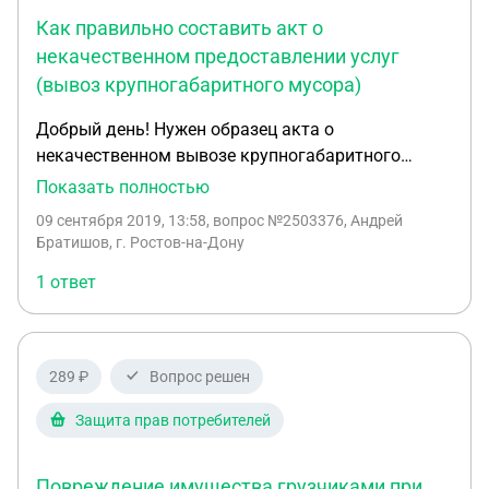
Как правильно составить акт о
некачественном предоставлении услуг
(вывоз крупногабаритного мусора)
Добрый день! Нужен образец акта о
некачественном вывозе крупногабаритного
мусора. уже месяц в нашем поселке не вывозят
Показать полностью
крупный мусор, наш региональный оператор даже
09 сентября 2019, 13:58
, вопрос №2503376, Андрей
на связь с нами не выходит, дозвониться тоже не
Братишов, г. Ростов-на-Дону
реально.
1 ответ
289 ₽
Вопрос решен
Защита прав потребителей
Повреждение имущества грузчиками при