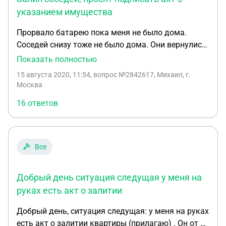
указанием имущества
Прорвало батарею пока меня не было дома.
Соседей снизу тоже не было дома. Они вернулись
через 2 недели. Выяснилось, что до них вода
Показать полностью
дошла. Хотят завтра вызывать людей из ДЭЗа
15 августа 2020, 11:54
, вопрос №2842617, Михаил, г.
или Жилищника и составлять акт. Я опасаюсь,
Москва
что вместе с реальными последствиями залива
16 ответов
будут указаны не относящиеся к нему. Квартира
снизу изначально довольно убитая, но теперь
видимо мне предъявят претензии относительно
испорченного старого паркета. Учитывается ли
Все
как-то то, что изначально испорченное
имущество как подлежащее замене? Нужно ли
Добрый день ситуация следущая у меня на
подписывать акты и можно ли в них указывать
какие-то моменты, с которыми я не согласен? Как
руках есть акт о залитии
обезопасить себя от излишних претензий?
Добрый день, ситуация следущая: у меня на руках
есть акт о залитии квартиры (прилагаю) . Он от 31