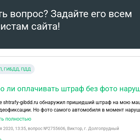
ть вопрос? Задайте его всем
истам сайта!
П, ГИБДД, ПДД
о ли оплачивать штраф без фото нару
те shtrafy-gibdd.ru обнаружил пришедший штраф на мою м
еофиксации. Но фото самого автомобиля в момент наруше
 тот день и время точно был я.
ть полностью
я 2020, 13:35
, вопрос №2755606, Виктор, г. Долгопрудный
а