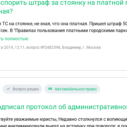
оспорить штраф за стоянку на платной п
ная?
 ТС на стоянке, не зная, что она платная. Пришел штраф 
. В "Правилах пользования платными городскими парковками....."(Приказ Департ
9 от 01.08.2019г.) в п.2.4 сказано, что пользователь обяза
ть полностью
чную сессию.... И еще: в п.3.1.1 сказано:при оплате через паркомат осуществляется
та 2019, 12:11
, вопрос №2482596, Владимир, г. Москва
ация с интервалом 15'.
Вопрос решен
Автомобильное право
одписал протокол об административн
 юристы, Недавно столкнулся с вопиющим случаем: возле моего дома, где живу всю
мне инкриминровали выезд на встречку при повороте: я п