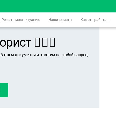
Решить мою ситуацию
Наши юристы
Как это работает
ист 👨🏻‍⚖️
аботаем документы и ответим на любой вопрос,
!