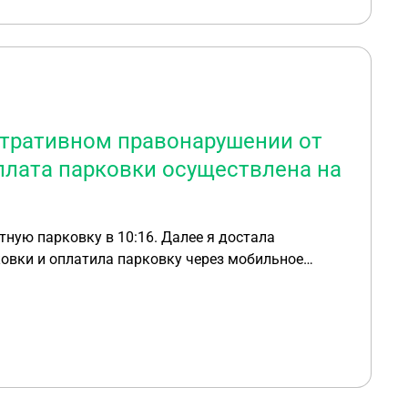
ческих услуг у МАДИ?
стративном правонарушении от
плата парковки осуществлена на
овки и оплатила парковку через мобильное
ериалы моего ТС: одно фото в 10:16, другое в
ковке без осуществления оплаты в нарушение
ения на них ТС, утвержденных Постановлением