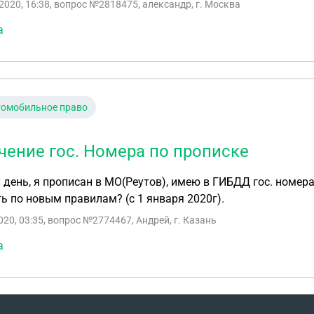
2020, 16:38
, вопрос №2818475, александр, г. Москва
а
томобильное право
чение гос. Номера по прописке
день, я прописан в МО(Реутов), имею в ГИБДД гос. номера 
ь по новым правилам? (с 1 января 2020г).
020, 03:35
, вопрос №2774467, Андрей, г. Казань
а