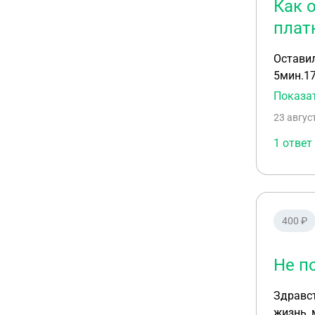
Как 
плат
Оставил
5мин.17сек
02-343/
Показа
место начать парково
23 авгус
тарифик
1 ответ
400 ₽
Не п
Здравствуйте уважаемые
жизнь, 