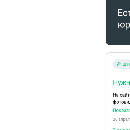
Ес
юр
ДТ
Нужн
На сай
фотовид
рулем в
Показа
26 апрел
2 ответ