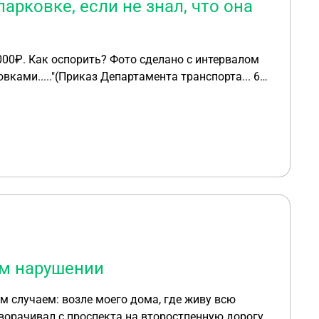
арковке, если не знал, что она
5000₽. Как оспорить? Фото сделано с интервалом
амента транспорта... 61-
н в течение 5' с момента въезда на парковочное
ом нарушении
оворачивал с проспекта на второстпенную дорогу