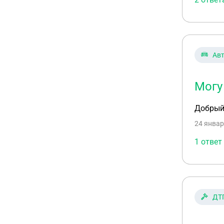
Ав
Могу
Добрый 
24 январ
1 ответ
ДТ