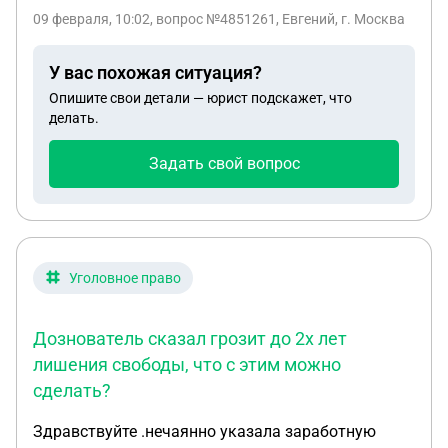
продажи. По признакам ч. 4 ст. 159 возбуждено
09 февраля, 10:02
, вопрос №4851261, Евгений, г. Москва
уголовное дело. В рамках дела была проведена
экспертиза, которая показала: 1. Подпись
У вас похожая ситуация?
наследодателю не принадлежит. 2. На вопрос
Опишите свои детали — юрист подскажет, что
покупателем ли исполнена подпись за продавца
делать.
(наследодателя) получен вероятный ответ:
Подпись за продавца (наследодателя) вероятно
Задать свой вопрос
сделана Покупателем. подскажите что
правильнее сейчас сделать? поскольку ответ
эксперта не категоричной формы, мне как
пострадавшему нужно провести независимую
экспертизу? Как правильно это сделать?
Уголовное право
Дознователь сказал грозит до 2х лет
лишения свободы, что с этим можно
сделать?
Здравствуйте .нечаянно указала заработную