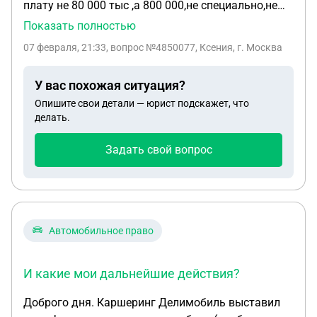
плату не 80 000 тыс ,а 800 000,не специально,не
заметила Займ просрочен нас113 дней,пришло
Показать полностью
смс с фото документа об уведомлении о
07 февраля, 21:33
, вопрос №4850077, Ксения, г. Москва
уголовном деле по факту мошенество ,и оплат не
было,оплатила 1000 р только сегодня ,брала 15
У вас похожая ситуация?
тыс. Дознователь сказал грозит до 2х лет
Опишите свои детали — юрист подскажет, что
лишения свободы,что с этим можно сделать?
делать.
Задать свой вопрос
Автомобильное право
И какие мои дальнейшие действия?
Доброго дня. Каршеринг Делимобиль выставил