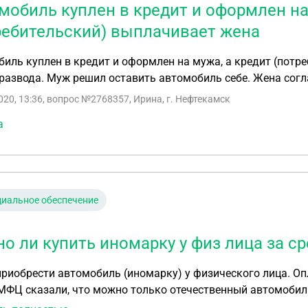
мобиль куплен в кредит и оформлен на
ребительский) выплачивает жена
иль куплен в кредит и оформлен на мужа, а кредит (потр
развода. Муж решил оставить автомобиль себе. Жена согл
020, 13:36
, вопрос №2768357, Ирина, г. Нефтекамск
а
иальное обеспечение
о ли купить иномарку у физ лица за с
риобрести автомобиль (иномарку) у физического лица. О
ичего не сказано. Можно ли все таки купить иномарку у физ.лица и использовать югорский