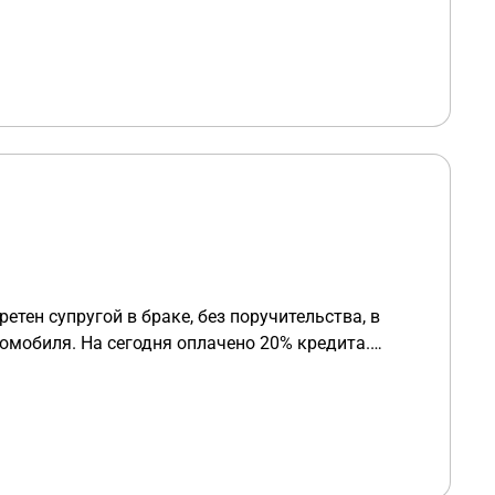
омобиля. На сегодня оплачено 20% кредита.
 Брачного договора и прочих доп. фактов нет.
а она в безопасности? Нужна судебная