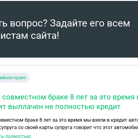
ть вопрос? Задайте его всем
истам сайта!
ейное право
 совместном браке 8 лет за это время
ит выплачен не полностью кредит
вместном браке 8 лет за это время мы взяли в кредит ав
ты супруга говорит что этот автомобиль только её Скажите пожалуйста Могу ли я иметь
а этот автомобиль
ть полностью