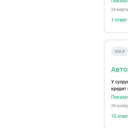
Показа
капита
24 марта
1 ответ
500 ₽
Авто
У супруги дол
кредит 
Рыночна
Показа
Вопрос: 
29 ноябр
практик
10 отве