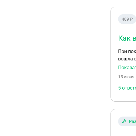
489 ₽
Как 
При пок
вошла в
Показа
15 июня 
5 ответ
Ра