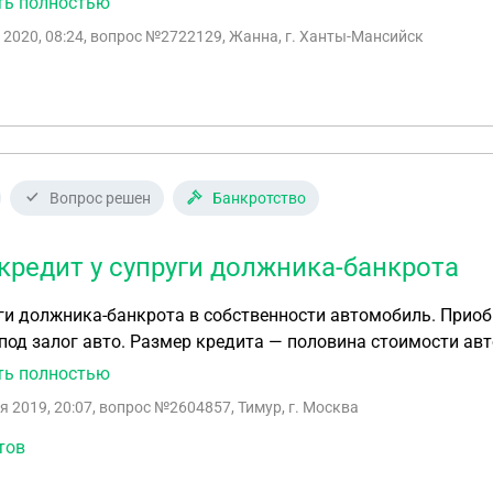
ть полностью
л?
 2020, 08:24
, вопрос №2722129, Жанна, г. Ханты-Мансийск
Вопрос решен
Банкротство
кредит у супруги должника-банкрота
жника-банкрота в собственности автомобиль. Приобретен супругой в браке, без поручительства, в
под залог авто. Размер кредита — половина стоимости авт
я цена авто — 15% от размера долгов должника-банкрота.
ть полностью
могут ли автомобиль потянуть в конкурсную массу? Или из-за залог
я 2019, 20:07
, вопрос №2604857, Тимур, г. Москва
а.
тов