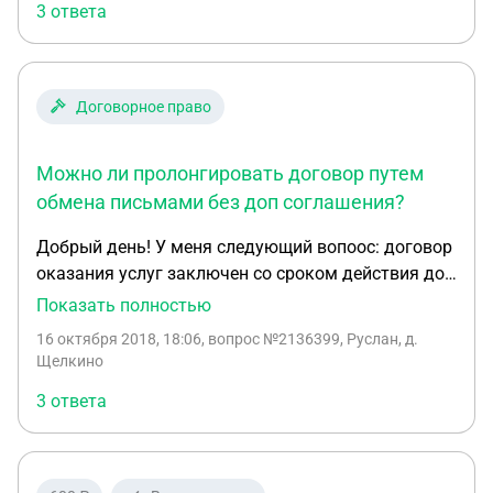
3 ответа
договора. Договор автоматически продлевает
свою силу по окончанию действия срока аренды
на такой же промежуток времени (11 месяцев) не
менее двух раз"? Т.е. в итоге на 33 месяца. Будет
Договорное право
ли это законно? Т.е. будет ли необходимость
регистрировать этот договор аренды с Гос
Можно ли пролонгировать договор путем
реестрах?
обмена письмами без доп соглашения?
Добрый день! У меня следующий вопоос: договор
оказания услуг заключен со сроком действия до
31.12.2018 без автоматической пролонгации.
Показать полностью
Скажите пожалуста можно ли пролонгировать
16 октября 2018, 18:06
, вопрос №2136399, Руслан, д.
путем обмена письмами без заключения
Щелкино
дополнительного соглашения?! Заранее спасибо!
3 ответа