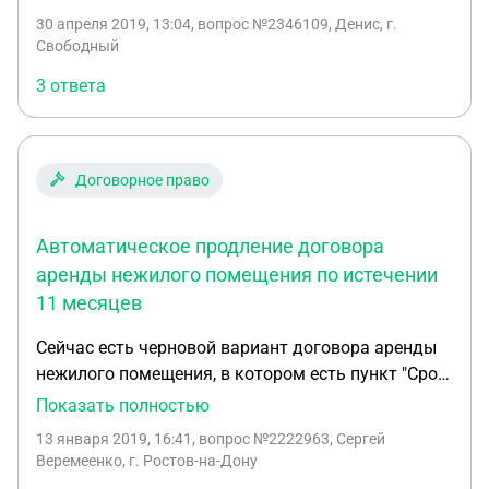
день заключили новый договор. С юридической
30 апреля 2019, 13:04
, вопрос №2346109, Денис, г.
точки зрения - считается ли он продолжением
Свободный
(пролонгацией старого договора) или нет. Мой
3 ответа
вопрос связан с тем, что 28 февраля закончился
старый, а новый начался с 1 марта. Но с 1 марта
(если ранее арендатор не работал - т.е. не был
заключен договор ранее 1 марта) арендатору
Договорное право
необходимо было получить лицензию на
осуществление деятельности, иначе штраф. А
Автоматическое продление договора
если ранее был заключен договор, то штрафа не
будет.
аренды нежилого помещения по истечении
11 месяцев
Сейчас есть черновой вариант договора аренды
нежилого помещения, в котором есть пункт "Срок
аренды составляет 11 месяцев с даты
Показать полностью
подписания настоящего договора". Возможно ли
13 января 2019, 16:41
, вопрос №2222963, Сергей
этот пункт исправить на "Срок аренды составляет
Веремеенко, г. Ростов-на-Дону
11 месяцев с даты подписания настоящего