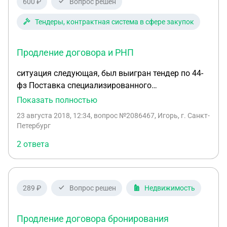
600 ₽
Вопрос решен
Тендеры, контрактная система в сфере закупок
Продление договора и РНП
ситуация следующая, был выигран тендер по 44-
фз Поставка специализированного
автотранспортного средства (передвижная
Показать полностью
звукоусилительная станция) Дата заключения
23 августа 2018, 12:34
, вопрос №2086467, Игорь, г. Санкт-
контракта 27.04.2018 по условиям договора, срок
Петербург
поставки должен был быть до 12.07.2018. при
2 ответа
подписании договора была приложена
банковская гарантия на обеспечение контракта
сроков до 30.07.2018 В процессе выполнения
заказа была просрочка, сначала заказчик решил
289 ₽
Вопрос решен
Недвижимость
расторгнуть контракт и начал оформление
процедуры расторжения...
Продление договора бронирования
http://zakupki.gov.ru/epz/dizk/dizkCard/generalInfor