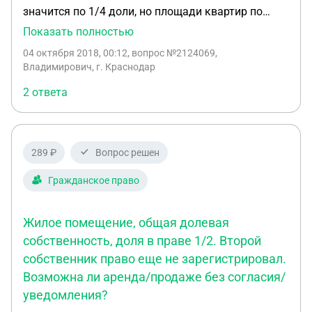
значится по 1/4 доли, но площади квартир по
факту разные (примерно): 100+100+80+150 (150
Показать полностью
это первоначальные 80, плюс пристройка,
04 октября 2018, 00:12
, вопрос №2124069,
которая была пристроена лет 5 назад и своей
Владимирович, г. Краснодар
площадью вошла/была включена в общую
2 ответа
площадь дома). Помогите, пожалуйста, понять,
как происходит раздел имущества/выделение
доли одного из "собственников", при условии, что
у каждого по 1/4 доли, но фактически
289 ₽
Вопрос решен
занимаемые площади у всех разные?
Гражданское право
Жилое помещение, общая долевая
собственность, доля в праве 1/2. Второй
собственник право еще не зарегистрировал.
Возможна ли аренда/продаже без согласия/
уведомления?