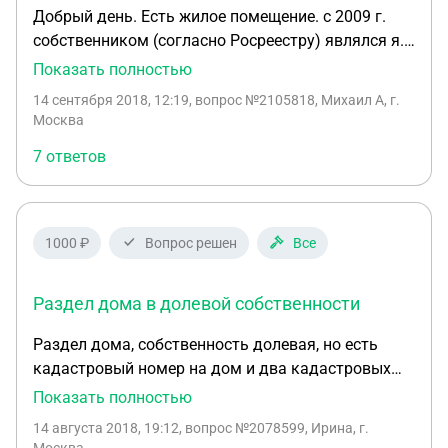
Добрый день. Есть жилое помещение. с 2009 г.
собственником (согласно Росреестру) являлся я.
в 2017 году было решение суда (развод, раздел
Показать полностью
имущества), в котором, дословно : - разделить
14 сентября 2018, 12:19
, вопрос №2105818, Михаил А, г.
имущество, являющееся общей совместной
Москва
собственностью супругов: - признать за МНОЙ
7 ответов
право собственности на 1/2 доли - признать за
БЖ (бывш жена) право собственности на 1/2 доли
- прекратить МОЕ право собственности на целое
БЖ уже была с этим решением в Росреестре, я же
1000 ₽
Вопрос решен
Все
пока нет (да, моя ошибка, теперь знаю).
Состояние на сейчас (свежая выписка ЕГРН):
Раздел дома в долевой собственности
"Сведения о зарегистрированных правах":
"Правообладатель" : БЖ "Вид, номер и дата
Раздел дома, собственность долевая, но есть
государственной регистрации права:": Общая
кадастровый номер на дом и два кадастровых
долевая собственность, № ХХХХХХХХХХХХ от
номера на помещения, которые
Показать полностью
15.12.2017, доля в праве 1/2 "Документы-
зарегистрированы как квартиры на земле ЛПХ, но
основания": то самое решение суда,
14 августа 2018, 19:12
, вопрос №2078599, Ирина, г.
нет собственников на эти квартиры, но есть