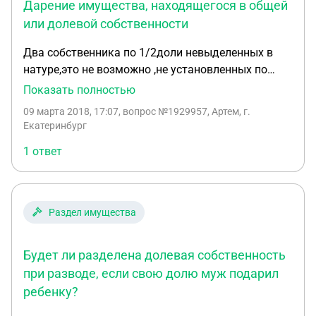
Дарение имущества, находящегося в общей
или долевой собственности
Два собственника по 1/2доли невыделенных в
натуре,это не возможно ,не установленных по
праву место пользования в 2х ком смежной
Показать полностью
квартире (большая прозодит в малую
09 марта 2018, 17:07
, вопрос №1929957, Артем, г.
комнату).один собственник решил подарить
Екатеринбург
чужому человеку свою невыделеную долю в
1 ответ
общем имуществе,в общей совместной
собственности.вопрос1)не нарушает ли он права
второго дольщика в общей собственности
ст576гк рф.без.2)вопрос .как доказать что сделка
Раздел имущества
договора дарения ,прикрывала элементарную
сделку купли-продажи(что бы не дать второму
Будет ли разделена долевая собственность
собственнику как первоочередному купить долю
у др собственника) 3)и в чем могут быть ещё
при разводе, если свою долю муж подарил
нарушены права второго собственника ,на что
ребенку?
может обратить внимание суд?