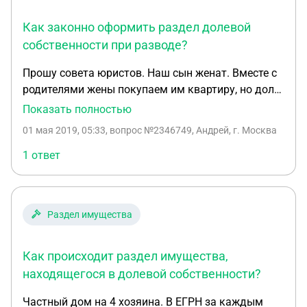
Как законно оформить раздел долевой
собственности при разводе?
Прошу совета юристов. Наш сын женат. Вместе с
родителями жены покупаем им квартиру, но доли
не будут равными: у нас 3/4, у них 1/4 (больше
Показать полностью
денег у них нет). Оформлять будем на молодых
01 мая 2019, 05:33
, вопрос №2346749, Андрей, г. Москва
супругов в этих долях. В случае развода не может
возникнуть проблем с пересмотром долей? Не
1 ответ
будет ли считаться эта купленная квартира их
общей собственностью? И ещё, как можно будет
выкупить у нее долю? А если она, например, не
Раздел имущества
захочет свою долю продавать и будет
продолжать в ней жить? Наверное, не очень
этично так рассуждать, но жизнь иногда
Как происходит раздел имущества,
преподносит сюрпризы, и к ним нужно быть
находящегося в долевой собственности?
готовым.
Частный дом на 4 хозяина. В ЕГРН за каждым