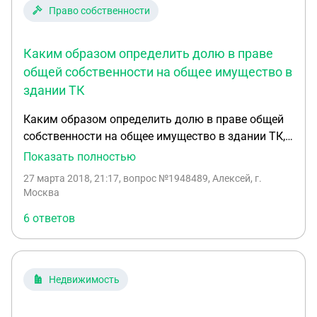
Право собственности
Каким образом определить долю в праве
общей собственности на общее имущество в
здании ТК
Каким образом определить долю в праве общей
собственности на общее имущество в здании ТК,
в котором часть помещений принадлежит
Показать полностью
различным лицам на праве личной
27 марта 2018, 21:17
, вопрос №1948489, Алексей, г.
собственности. Также на одно помещение
Москва
зарегистрировано право общей долевой
6 ответов
собственности ( доли выделены в пропорции
X/6161)согласно выписки ЕГРН . На земельный
участок также зарегистрировано право общей
долевой собственности( доли выделены в
Недвижимость
пропорции Х/23320).