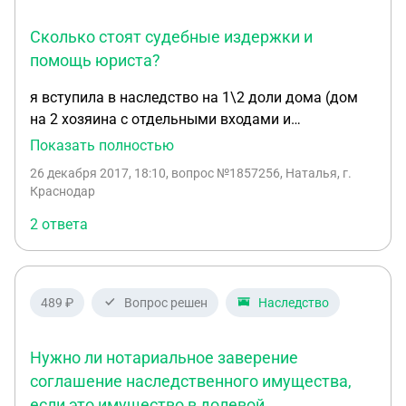
Сколько стоят судебные издержки и
помощь юриста?
я вступила в наследство на 1\2 доли дома (дом
на 2 хозяина с отдельными входами и
счётчиками, водопроводом, земельными
Показать полностью
участками). У меня желает купить эту часть дома
26 декабря 2017, 18:10
, вопрос №1857256, Наталья, г.
молодая семья и оплатить материнским
Краснодар
капиталом. но для этого, как сказала юрист,
2 ответа
необходимо оформить эту часть дома как
отдельную квартиру через суд. Нужно ли мне
брать у соседей согласие на продажу части дома
и кто должен оплатить судебные издержки и
489 ₽
Вопрос решен
Наследство
помощь юриста(если его нанять кстати сколько
это будет стоить) если мне, в принципе, всё равно
Нужно ли нотариальное заверение
продавать эту часть как квартиру или как часть
дома?
соглашение наследственного имущества,
если это имущество в долевой