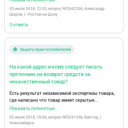
я отдал снова автомобиль в ремонт мастера СТО
03 июля 2018, 12:02
, вопрос №2042206, Александр
предложили заменить больше деталей на новые
Шаров, г. Ростов-на-Дону
дабы устранить поломку, в итоге это вылилось
3 ответа
мне в приличную сумму 60 тыс руб, я спросил про
гарантии гарантия по договору месяц на ремонт,
забрал автомобиль счастливый что все мои
проблемы на этом закончились, но через 2 дня
Защита прав потребителей
автомобиль снова сломался в дороге (закипел)
Отдавать автомобиль в ремонт снова к ним мне
На какой адрес и кому следует писать
не очень хотелось бы, можно ли вернуть деньги
потраченные на ремонт, или только
претензию на возврат средств за
ремонтировать за их счет у них же ??? Спасибо
некачественный товар?
Есть результат независимой экспертизы товара,
где написано что товар имеет скрытые
производственные дефекты. Продавец по
Показать полностью
телефонному разговору заявляет, чтобы я
02 июля 2018, 18:04
, вопрос №2041538, Виктор, г.
приходил к ним, писал заявление, оставлял им
Новосибирск
обувь, они проведут свою экспертизу. Меня идея