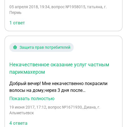
охранника, который согласен работать 5 дней в
предоставляемых документов. А также имеется
05 апреля 2018, 19:34
, вопрос №1958015, татьяна, г.
неделю. Как составить претензию Заказчику к
вопрос по поводу того что мне могут не захотеть
Пермь
фирме, предоставляющей услуги охранников?
выписать счет.
1 ответ
Защита прав потребителей
Некачественное оказание услуг частным
парикмахером
Добрый вечер! Мне некачественно покрасили
волосы на дому,через 3 дня после
покраски,краска сильно смылась Парикмахер
Показать полностью
отказывается возвращать деньги Можно ли как-
19 июня 2017, 17:12
, вопрос №1671930, Диана, г.
нибудь вернуть деньги за некачественное
Альметьевск
оказание услуг?
4 ответа