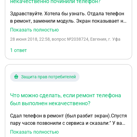
некачественно починили телефон?
Здравствуйте. Хотела бы узнать. Отдала телефон
в ремонт, заменили модуль. Экран показывает не
ярко, полосы на дисплее, прозрачный текст
Показать полностью
появляется. Квитанция на руках есть. Что мне
28 июня 2018, 22:58
, вопрос №2038724, Евгения, г. Уфа
делать в такой ситуации.
1 ответ
Защита прав потребителей
Что можно сделать, если ремонт телефона
был выполнен некачественно?
Сдал телефон в ремонт (был разбит экран).Спустя
пару часов позвонили с сервиса и сказали:" У вас
дорогой телефон, недавно вышедший,..., ремонт
Показать полностью