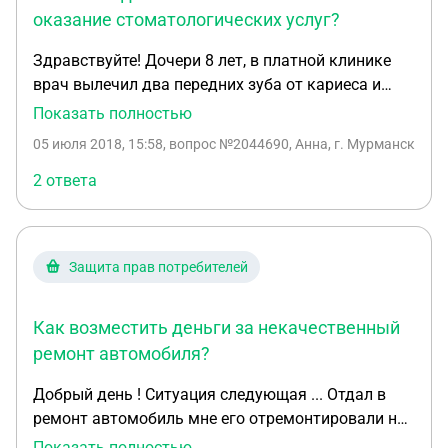
оказание стоматологических услуг?
Здравствуйте! Дочери 8 лет, в платной клинике
врач вылечил два передних зуба от кариеса и
решил запломбировать щель между передними
Показать полностью
зубами, со слов врача: «сделать эстетический
05 июля 2018, 15:58
, вопрос №2044690, Анна, г. Мурманск
вид». Через 15 дней пломба частично выпала, в
том числе пломба, которая была поставлена для
2 ответа
уменьшения щели. В клинику повторно мы
обратились, т.к. гарантия у нас ещё есть, другая
врач в этой клиники, рекомендовала зубы
Защита прав потребителей
повторно не пломбировать. Я считаю, что врач
вылечил здоровые зубы, сделал не нужное
пломбирование щели между зубов, можно ли это
Как возместить деньги за некачественный
доказать?
ремонт автомобиля?
Добрый день ! Ситуация следующая ... Отдал в
ремонт автомобиль мне его отремонтировали но
через неделю неисправность повторилась, тогда
Показать полностью