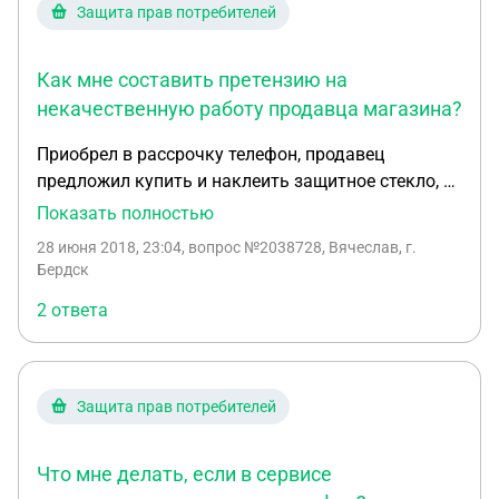
Защита прав потребителей
Как мне составить претензию на
некачественную работу продавца магазина?
Приобрел в рассрочку телефон, продавец
предложил купить и наклеить защитное стекло, я
согласился, сразу видимых замечаний не было, но
Показать полностью
через день стекло начало отходить в нескольких
28 июня 2018, 23:04
, вопрос №2038728, Вячеслав, г.
местах. При обращении в магазин, мне сказали
Бердск
что готовы заменить стекло, но в наличии его у
2 ответа
них нет и когда появится неизвестно. Подскажите,
как правильно составить претензию и что мне
вообще делать, прошла уже неделя после моего
первого обращения.
Защита прав потребителей
Что мне делать, если в сервисе