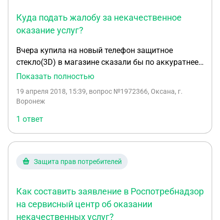
Куда подать жалобу за некачественное
оказание услуг?
Вчера купила на новый телефон защитное
стекло(3D) в магазине сказали бы по аккуратнее
с ним некоторое время. Пришла домой и
Показать полностью
положила,вечером когда начала пользоваться
19 апреля 2018, 15:39
, вопрос №1972366, Оксана, г.
обнаружила,что стекло наклеено не ровно и
Воронеж
трещит при касании экрана,да еще и сенсор с ним
1 ответ
очень туго работает. За стекло и наклеивание я
отдала 1800р . При обращении в магазин меня
технично послали. Вот сижу и думаю как выйти из
этой ситуации(
Защита прав потребителей
Как составить заявление в Роспотребнадзор
на сервисный центр об оказании
некачественных услуг?