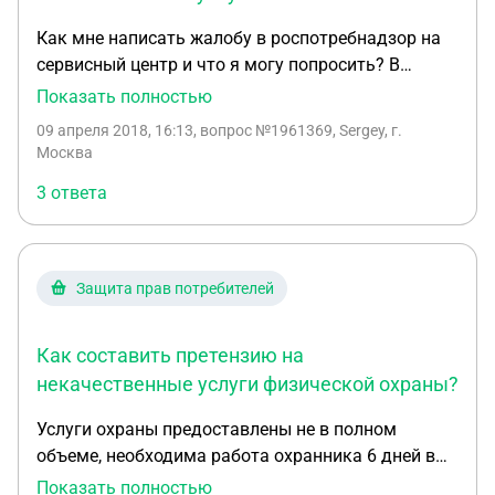
Как мне написать жалобу в роспотребнадзор на
сервисный центр и что я могу попросить? В
кратце: Заказал услугу по замене экрана на
Показать полностью
телефоне и передал устройство курьеру компании
09 апреля 2018, 16:13
, вопрос №1961369, Sergey, г.
получив при этом сомнительный договор и акт
Москва
приема-передачи. Менеджером организации во
3 ответа
время первого звонка была озвучена стоимость
до 3 тысяч согласно модели телефона и поломке.
После диагностики сказали стоимость замены
обойдется в 14 тысяч, что больше стоимости
Защита прав потребителей
нового устройства" Когда отказался от услуг
сервиса, сказали что бы оплатил полную
Как составить претензию на
диагностику и услуги курьера. Стоимость услуг по
диагностике готов оплатить чтобы вернуть
некачественные услуги физической охраны?
устройство, но хочу чтобы организацию
Услуги охраны предоставлены не в полном
проверили на ведение мошеннических действий
объеме, необходима работа охранника 6 дней в
поскольку нашел множество отзывов с похожими
неделю, фирма предоставила только одного
Показать полностью
случаями. А также на законность