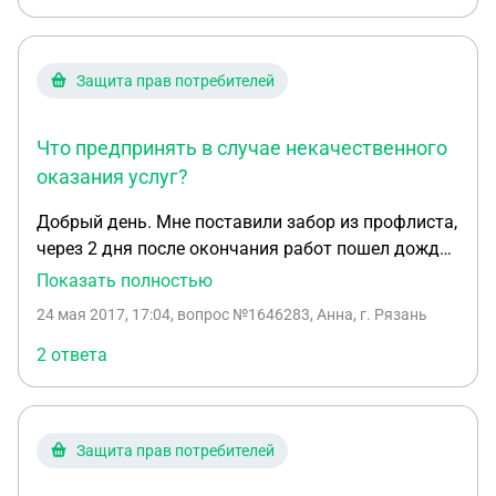
Защита прав потребителей
Что предпринять в случае некачественного
оказания услуг?
Добрый день. Мне поставили забор из профлиста,
через 2 дня после окончания работ пошел дождь
и все трубы поржавели. Сейчас прошло 2 недели,
Показать полностью
все в ржавчине, краска отслаивается.
24 мая 2017, 17:04
, вопрос №1646283, Анна, г. Рязань
Представитель фирмы не отрицает, говорит
такого быть не должно, перекрасим. Но
2 ответа
исправлять не спешат, обещают, но не приезжают,
на звонки не отвечают. Договор официальный.
Что делать
Защита прав потребителей