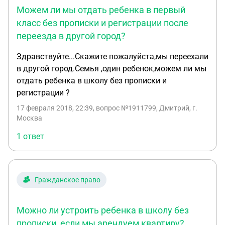
Можем ли мы отдать ребенка в первый
не знает на данный момент где они находятся и
связь с ними не имеет?
класс без прописки и регистрации после
переезда в другой город?
Здравствуйте...Скажите пожалуйста,мы переехали
в другой город.Семья ,один ребенок,можем ли мы
отдать ребенка в школу без прописки и
регистрации ?
17 февраля 2018, 22:39
, вопрос №1911799, Дмитрий, г.
Москва
1 ответ
Гражданское право
Можно ли устроить ребенка в школу без
прописки, если мы арендуем квартиру?