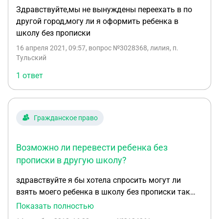
Здравствуйте,мы не вынуждены переехать в по
другой город,могу ли я оформить ребенка в
школу без прописки
16 апреля 2021, 09:57
, вопрос №3028368, лилия, п.
Тульский
1 ответ
Гражданское право
Возможно ли перевести ребенка без
прописки в другую школу?
здравствуйте я бы хотела спросить могут ли
взять моего ребенка в школу без прописки так
как я хотела переехать в другой город но жиле
Показать полностью
буду снимать можно ли ребенка перевести так и