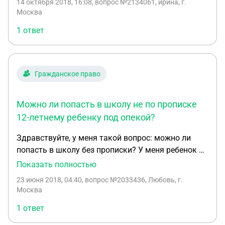
14 октября 2018, 16:08
, вопрос №2134061, ирина, г.
дадут ли ему обучение
Москва
1 ответ
Гражданское право
Можно ли попасть в школу не по прописке
12-летнему ребенку под опекой?
Здравствуйте, у меня такой вопрос: можно ли
попасть в школу без прописки? У меня ребенок на
опеке (12 лет). У ребенка прописка в одном месте,
Показать полностью
но живём в другом. Ходили в школу не по
23 июня 2018, 04:40
, вопрос №2033436, Любовь, г.
прописке, а в ближайшей, но приходилось очень
Москва
много собирать документов. Открыли лицей не
1 ответ
подалеку, очередь в него большая. Будет ли
возможность для поступления в школу?