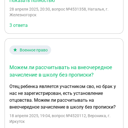
Показать полностью
снимаем квартиру скажите нас примут в школу
28 апреля 2025, 20:30
, вопрос №4531358, Наталья, г.
без прописки по месту жительства есть договор
Железногорск
не заверен печатью как быть в такой ситуации ?
3 ответа
Военное право
Можем ли рассчитывать на внеочередное
зачисление в школу без прописки?
Отец ребенка является участником сво, но брак у
нас не зарегистрирован, есть установление
отцовства. Можем ли рассчитывать на
внеочередное зачисление в школу без прописки?
18 апреля 2025, 19:04
, вопрос №4520112, Вероника, г.
Иркутск