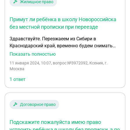
Жилищное право
Примут ли ребёнка в школу Новороссийска
без местной прописки при переезде
Здравствуйте. Перезжаеем из Сибири в
Краснодарский край, временно будем снимать
жилье, прописку сделатт не можем в
Показать полностью
Новороссийске, сын заканчивает тут 3 класс.
11 января 2024, 10:07
, вопрос №3972092, Ксения, г.
Примут ли его в школу без прописки в
Москва
Новороссийске?
1 ответ
Договорное право
Подскажите пожалуйста имею право
устроить ребёнка в школу без прописки, а по