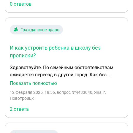
0 ответов
Гражданское право
И как устроить ребенка в школу без
прописки?
Здравствуйте. По семейным обстоятельствам
ожидается переезд в другой город. Как без
прописки посещать мед учреждение? И как
Показать полностью
устроить ребенка в школу без прописки?
12 февраля 2025, 18:56
, вопрос №4433040, Яна, г.
Временную прописку получить трудно, т.к нет
Новотроицк
своего жилья в другом городе
2 ответа