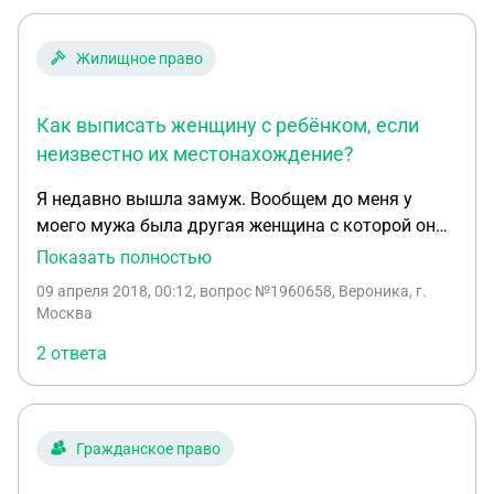
Жилищное право
Как выписать женщину с ребёнком, если
неизвестно их местонахождение?
Я недавно вышла замуж. Вообщем до меня у
моего мужа была другая женщина с которой он
познакомился на отдыхе в крыму. Вообщем он Ее
Показать полностью
привёз в Москву с Ее ребёнком 13 лет которой от
09 апреля 2018, 00:12
, вопрос №1960658, Вероника, г.
другого мужчины. Стали жить вместе. Потом она
Москва
под причиной что Ее дочку не берут в школу без
2 ответа
прописки попросила его сделать ей и ребёнку
прописку в его же квартире. После прописки на 5
ый день она исчезла вместе с ребёнком. Скажите
пожалуйста мой муж имеет право выписать ее и
Гражданское право
ее дочь которой исполнится в этом месяце уже 14
лет выписать их без их уведомления? Так как он