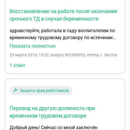
Восстановление на работе после окончания
срочного ТД в случае беременности
здравствуйте, работала в саду воспитателем по
временному трудовому договору по истечении
срока действия договора бвла уволена после
Показать полностью
увольнения узнала что беременна срок 1 месяц,
29 марта 2019, 15:22
, вопрос №2308952, rimma, г. Якутск
можно ли подать жалобу в трудовую инспекцию
или в суд с просьбой восстановить на работе и
1 ответ
выплатить пособие по родам после 3 месяцев
Защита прав работников
Перевод на другую должность при
временном трудовом договоре
Добрый день! Сейчас со мной заключён