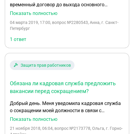
временный договор до выхода основного
сотрудника из декрета. С 9 апреля я сама ухожу в
Показать полностью
декретный отпуск, в связи с чем мой
04 марта 2019, 17:00
, вопрос №2280543, Анна, г. Санкт-
работодатель предложил мне перевестись на
Петербург
постоянную должность в другом отделе. В январе
1 ответ
2019 года я написала заявление на перевод,
который отложили до февраля, потом до марта, в
итоге сегодня мне сказали, что переводить меня
не будут. Скажите пожалуйста, должны ли мне
Защита прав работников
как-то обосновать отказ в переводе письменно?
Обязана ли кадровая служба предложить
вакансии перед сокращением?
Добрый день. Меня уведомила кадровая служба
о сокращении моей должности в связи с
сокращением штата. По образованию я
Показать полностью
экономист, но в перечне вакантных должностей ,
21 ноября 2018, 06:04
, вопрос №2173778, Ольга, г. Горно-
приложенных к уведомлению, были должности