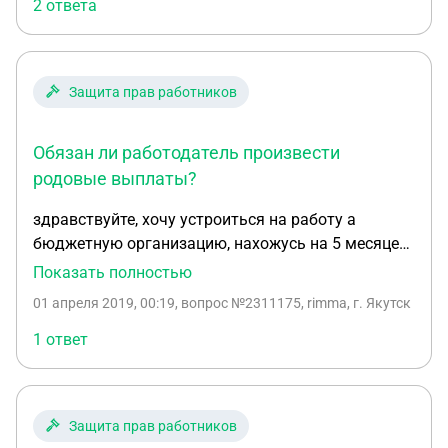
2 ответа
Защита прав работников
Обязан ли работодатель произвести
родовые выплаты?
здравствуйте, хочу устроиться на работу а
бюджетную организацию, нахожусь на 5 месяце
беременности, должна проработать 2 месяца по
Показать полностью
временному трудовому договору. Обязан ли
01 апреля 2019, 00:19
, вопрос №2311175, rimma, г. Якутск
работадатель сделать выплаты по родам? До
этого работала но в другой организации
1 ответ
Защита прав работников