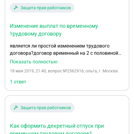
будет продливать со мной контракт. Имею ли я
Защита прав работников
право отказаться от пролонгации и требовать
полный расчет, если мой договор закончился?
Изменение выплат по временному
трудовому договору
является ли простой изменением трудового
договора?договор временный на 2 с половиной
месяца с оплатой 55т.руб. за 7 дней до окончания
Показать полностью
договора оплатили 2\3 ссылаясь на простой. при
18 мая 2019, 21:40
, вопрос №2362916, ольга, г. Москва
этом я работала. правомерно ли это?должны ли
тогда заплатить компенсацию?
1 ответ
Защита прав работников
Как оформить декретный отпуск при
временном трудовом договоре?