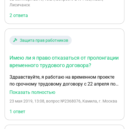
Лисичанск
2 ответа
Защита прав работников
Имею ли я право отказаться от пролонгации
временного трудового договора?
Здравствуйте, я работаю на временном проекте
по срочному трудовому договору с 22 апреля по
31 мая. Временно замещаю работницу, которая
Показать полностью
сломала ногу. Работаю на аутсорсинговую
23 мая 2019, 13:08
, вопрос №2368076, Камила, г. Москва
компанию, которая меня и нашла для временного
проекта. Как написала выше, договор мой
1 ответ
заканчивается 31 мая. Но в аутсорсинговой
компании сказали, что возможно организация