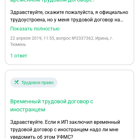
Здравствуйте, скажите пожалуйста, я официально
трудоустроена, но у меня трудовой договор на
временно замещающая девушку на период ее
Показать полностью
декретного отпуска. И сложилось так, что я сама
22 апреля 2019, 11:55
, вопрос №2337362, Ирина, г.
в положении. Испытательный срок у меня 3
Тюмень
месяца, заканчивается в июне. Могут ли меня
1 ответ
уволить? И как мне вообще поступить в данной
ситуации, что бы не остаться без работы?
Трудовое право
Временный трудовой договор с
иностранцем
Здравствуйте. Если я ИП заключил временный
трудовой договор с иностранцем надо ли мне
уведомить об этом УФМС?