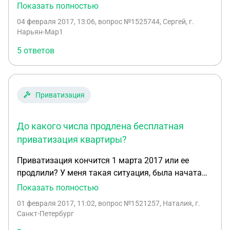
были поданы все необходимые документы в
Показать полностью
организацию,занимающуюся подписанием
04 февраля 2017, 13:06
, вопрос №1525744, Сергей, г.
Договора на передачу жилого помещения в
Нарьян-Мар1
собственность граждан,за год до 01.03.2017,а
5 ответов
подписание данного Договора и регистрация
права собственности,по причинам которые не
зависят от заявителя на приватизацию, так и не
произошло до 01.03.2017 ?
Приватизация
До какого числа продлена бесплатная
приватизация квартиры?
Приватизация кончится 1 марта 2017 или ее
продлили? У меня такая ситуация, была начата
приватизация квартиры, уже почти должны были
Показать полностью
получать документы , но участники процесса под
01 февраля 2017, 11:02
, вопрос №1521257, Наталия, г.
конец отказались, так как умалчивали что
Санкт-Петербург
беременна и вписать еще одного человека, на