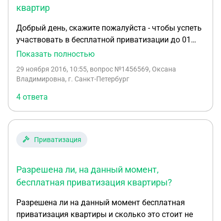
квартир
Добрый день, скажите пожалуйста - чтобы успеть
участвовать в бесплатной приватизации до 01
марта 2017 г. что необходимо: - подать пакет
Показать полностью
документов и написать заявление о
29 ноября 2016, 10:55
, вопрос №1456569, Оксана
приватизации до 01.03.17г., - подписать и
Владимировна, г. Санкт-Петербург
получить договор о приватизации до 01.03.2017 -
4 ответа
подать документы на регистрацию (о признании
права собственности) до 01.03.2017 - или
получить право собственности до 01.03.2017 ???
спасибо
Приватизация
Разрешена ли, на данный момент,
бесплатная приватизация квартиры?
Разрешена ли на данный момент бесплатная
приватизация квартиры и сколько это стоит не