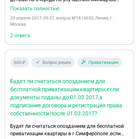
условий. Прописаны были в муниципальной
Показать полностью
квартире. Получили субсидию, на которую была
20 апреля 2017, 09:37
, вопрос №1614653, Лилия, г.
куплена квартира в собственность. Могу я
Москва
участвовать в приватизации муниципальной
2 ответа
квартиры, или моё право утраченно в связи с
покупкой жилья?
600 ₽
Вопрос решен
Приватизация
Будет ли считаться опозданием для
бесплатной приватизации квартиры,если
документы поданы до 01.03.2017,а
подписание договора и регистрация права
собственности после 01.03.2017?
Будет ли считаться опозданием для бесплатной
приватизации квартиры в г.Симферополе ,если