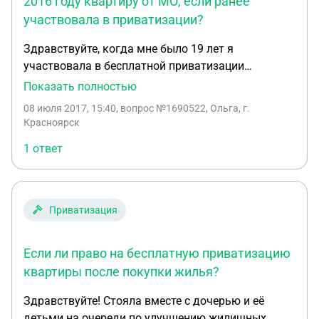
2016 году квартиру от МО, если ранее
участвовала в приватизации?
Здравствуйте, когда мне было 19 лет я
участвовала в бесплатной приватизации
квартиры, в последствии я от квартиры
Показать полностью
отказалась в пользу брата. Сейчас мне 47 лет и я
08 июля 2017, 15:40
, вопрос №1690522, Ольга, г.
являюсь военнослужащей. В 2016 году я получила
Красноярск
от Министерства обороны квартиру по
1 ответ
социальному найму. Могу ли я ее бесплатно
приватизировать?
Приватизация
Если ли право на бесплатную приватизацию
квартиры после покупки жилья?
Здравствуйте! Стояла вместе с дочерью и её
детьми на очереди по улучшению жилищных