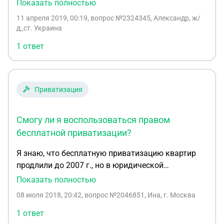
человека, когда радители приватезировали ее
Показать полностью
перед продажей. ее разбили по 8,5кв.м на
11 апреля 2019, 00:19
, вопрос №2324345, Александр, ж/
человека. так вот если за каждого члена семьи
д_ст. Украина
по21кв.м + 10кв.м на семью по закону. где тогда
1 ответ
70.5 кв.м? после продажи квартиры, через
несколько лет, отец как инвалид войны получил
государственную квартиру которая не
преватезирывана и хотели бы ее преватезировать.
Приватизация
но мы уже все учествовали в бесплатной
приватизации так где же остальные 70.5кв.м что
Смогу ли я воспользоваться правом
делать? пожскажите!
бесплатной приватизации?
Я знаю, что бесплатную приватизацию квартир
продлили до 2007 г., но в юридической
консультации мне сказали, что это
Показать полностью
распространяется только на тех у кого есть
08 июля 2018, 20:42
, вопрос №2046851, Ина, г. Москва
договор социального найма, который можно
заключить только до 1 марта 2005 г, у меня
1 ответ