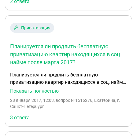
2 ответа
данный момент хотим подать в суд, если мы не
успеем до 1 марта? то приватизировать мы не
сможем?
Приватизация
Планируется ли продлить бесплатную
приватизацию квартир находящихся в соц
найме после марта 2017?
Планируется ли продлить бесплатную
приватизацию квартир находящихся в соц. найме
после марта 2017? Сколько будет стоить платная
Показать полностью
приватизация? Речь идёт о стоимости площади
28 января 2017, 12:03
, вопрос №1516276, Екатерина, г.
квартиры или платной станет оформление в
Санкт-Петербург
собственность?
3 ответа