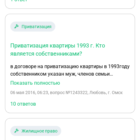
Приватизация
Приватизация квартиры 1993 г. Кто
является собственниками?
в договоре на приватизацию квартиры в 1993году
собственником указан муж, членов семьи
указано 2 ( хотя на тот момент у нас было 2
Показать полностью
дочери ) я и дочери являемся собственниками
06 мая 2016, 06:23
, вопрос №1243322, Любовь, г. Омск
данной квартиры ??? Собираюсь подать на
развод и раздел имущества.. Как оспорить свои
10 ответов
права на квартиру мне и двум дочерям.?
Земельный участок под домом приватизирован в
2004г. на мужа. Какие последствия для нас ???
Жилищное право