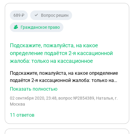
689 ₽
Вопрос решен
Гражданское право
Подскажите, пожалуйста, на какое
определение подаётся 2-я кассационной
жалоба: только на кассационное
Подскажите, пожалуйста, на какое определение
подаётся 2-я кассационной жалоба: только на
кассационное определение кассационного суда
Показать полностью
общей юрисдикции или одновременно на
02 сентября 2020, 23:48
, вопрос №2854389, Наталья, г.
апелляционное и кассационное определения
Москва
(через запятую в шапке жалобы)? 6 месяцев дано
11 ответов
на обжалование определения в рамках кассации,
но не ясно, какое именно определение обжалуется
по кассации в судебную коллегию ВС РФ: