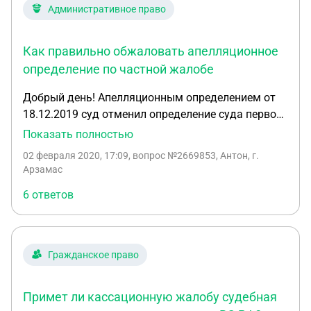
Административное право
Как правильно обжаловать апелляционное
определение по частной жалобе
Добрый день! Апелляционным определением от
18.12.2019 суд отменил определение суда первой
инстанции об отказе в предоставлении должнику
Показать полностью
отсрочки исполнения решения суда. И областной
02 февраля 2020, 17:09
, вопрос №2669853, Антон, г.
суд разрешив дело по существу предоставил
Арзамас
должнику отсрочку по его частной жалобе на
6 ответов
определение районного суда. Основное дело было
по КАС РФ. Суд предоставляя отсрочку сослался
на обстоятельства, которые решением суда,
вступившим в законную силу были отклонены
Гражданское право
при разрешении самого дела, тем самым в
соответствии с ч.2 ст.328 КАС РФ это
Примет ли кассационную жалобу судебная
апелляционное определение подлежит отмене,