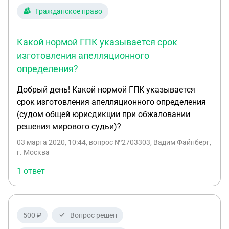
(отказ в отсрочке). Областной суд отменил
Гражданское право
определение районного и предоставил отсрочку.
Первый кассационный оставил в силе
Какой нормой ГПК указывается срок
определение областного суда. То бишь прошло
всего три инстанции по КАС РФ (первая,
изготовления апелляционного
апелляция и кассация) И на этом что — разве всё,
определения?
все права исчерпаны по КАС РФ, даже не
Добрый день! Какой нормой ГПК указывается
заявляясь в Верховный суд?
срок изготовления апелляционного определения
(судом общей юрисдикции при обжаловании
решения мирового судьи)?
03 марта 2020, 10:44
, вопрос №2703303, Вадим Файнберг,
г. Москва
1 ответ
500 ₽
Вопрос решен