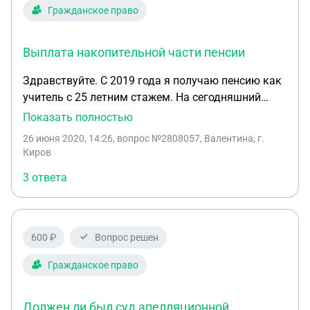
восстановоения
Гражданское право
Выплата накопительной части пенсии
Здравствуйте. С 2019 года я получаю пенсию как
учитель с 25 летним стажем. На сегодняшний
день мне 48 лет. В выплате накопительной части
Показать полностью
пенсии мне отказали, так как выходит за 5 % ...
26 июня 2020, 14:26
, вопрос №2808057, Валентина, г.
Было ли в практике такое, что через суд эта
Киров
выплата была произведена в однократном
3 ответа
размере?. Сейчас данную выплату мне поделят на
много лет. И буду получать небольшую сумму к
пенсии. Спасибо
600 ₽
Вопрос решен
Гражданское право
Должен ли был суд апелляционной