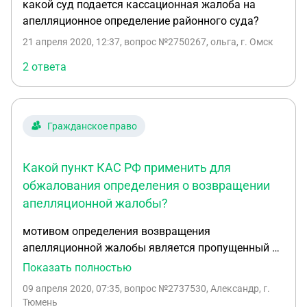
какой суд подается кассационная жалоба на
апелляционное определение районного суда?
21 апреля 2020, 12:37
, вопрос №2750267, ольга, г. Омск
2 ответа
Гражданское право
Какой пункт КАС РФ применить для
обжалования определения о возвращении
апелляционной жалобы?
мотивом определения возвращения
апелляционной жалобы является пропущенный 10
дневный срок и отсутствие ходатайства о
Показать полностью
восстановлении срока Срок пропущен потому как
09 апреля 2020, 07:35
, вопрос №2737530, Александр, г.
копию решения я получил на 8 день в пятницу,
Тюмень