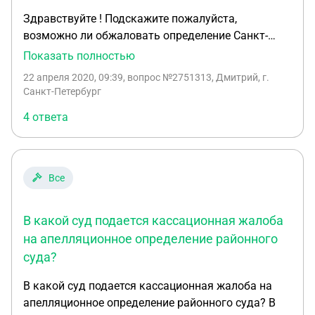
том, что переходит к рассмотрению дела по
Здравствуйте ! Подскажите пожалуйста,
существу по правилам производства в первой
возможно ли обжаловать определение Санкт-
инстанции ? Ведь не вынеся данного определения
Петербургского городского суда о
, он нарушил мое право на защиту в части
Показать полностью
приостановлении производства по рассмотрению
возможности заявлять ходатайства и.т.д. Спор
22 апреля 2020, 09:39
, вопрос №2751313, Дмитрий, г.
апелляционной жалобы? Если да, то в какой суд?
происходит по КАС РФ, но насколько мне
Санкт-Петербург
Заранее спасибо всем откликнувшимся!!!
известно , ссылаться на нарушения я должна в
4 ответа
ГПК РФ.
Все
В какой суд подается кассационная жалоба
на апелляционное определение районного
суда?
В какой суд подается кассационная жалоба на
апелляционное определение районного суда? В