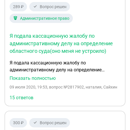
апелляционное, первое кассационное или оба
289 ₽
Вопрос решен
сразу (если оба сразу, то в одной жалобе?) И
можно ли во второй кассационной жалобе
Административное право
называть кассационный суд общей юрисдикции
"первой кассационной инстанцией"?
Я подала кассационную жалобу по
административному делу на определение
областного суда(оно меня не устроило)
Я подала кассационную жалобу по
административному делу на определение
областного суда(оно меня не устроило) через
Показать полностью
районный суд который выносил решение по
09 июля 2020, 19:53
, вопрос №2817902, наталия, Сайхин
первой инстанции(оно меня устраивало)
районный суд вернул жалобу указав что я должна
15 ответов
была напрямую подавать ее в кассационный суд,
срок теперь пропущенных, куда направить
заявление о восстановлении пропущенного срока
300 ₽
Вопрос решен
вместе кассационной жалобой и если вероятнрстт