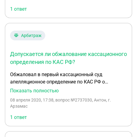
будучи осужденным под стражей в ИК,
1 ответ
ходатайство не приложил по незнанию закона. На
какой пункт закона КАС РФ я могу сослаться для
оснований обжалования определения?
Арбитраж
Допускается ли обжалование кассационного
определения по КАС РФ?
Обжаловал в первый кассационный суд
апелляционное определение по КАС РФ о
предоставлении отсрочки должнику — ОМСУ.
Показать полностью
Получил отказ в удовл.жалобы. Открываю
08 апреля 2020, 17:38
, вопрос №2737030, Антон, г.
следующую главу 36 КАС РФ и вижу, что как бы и
Арзамас
нет далее возможности обжаловать данное
1 ответ
кассационное определение? Или не так?
Изначально заявление должника об отсрочке
рассматривал районный суд по первой инстанции