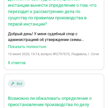
инстанции вынести определение о том, что
переходит к рассмотрению дела по
существу по правилам производства в
первой инстанции?
Добрый день! У меня судебный спор с
администрацией об утверждении схемы
расположения земельного участка. Суд первой
Показать полностью
инстанции принял решение в мою пользу,
10 июня 2020, 19:14
, вопрос №2797673, Людмила, г. Сочи
разумеется, администрация подала апелляцию и
выиграла ее. Но меня смущает, то что , как
8 ответов
выяснилось из мотивировочной части
апелляционного определения, суд перешел к
рассмотрению дела по существу по правилам
Все
производства первой инстанции, о чем не
уведомил участников судебного заседания и не
вынес определения. Вопрос. должен ли был суд
Возможно ли обжаловать определение о
апелляционной инстанции вынести определение о
приостановлении производства по делу