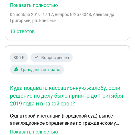
ОД-2 и ИТ-3 при том что ИТ-3 это для дорожной
Показать полностью
сети. при этом участок огорожен и используется
06 ноября 2019, 17:17
, вопрос №2578048, Александр
под стоянку. При экскурсе в прошлое выяснилось
Григорьев, рп. Епифань
что изначально он был в зоне ОД-2 а в 2013 году
13 ответов
изменились границы зон и он попал в 2 зоны.
Знаю что Частью 2 статьи 85 Земельного кодекса
предусмотрено, что границы территориальных
зон должны отвечать требованиям
800 ₽
Вопрос решен
принадлежности каждого земельного участка
только к одной зоне. Как в данном случае лучше
Гражданское право
поступить чтобы вернуть участок в зону ОД-2?
Куда подавать кассационную жалобу, если
решение по делу было принято до 1 октября
2019 года и в какой срок?
Суд второй инстанции (городской суд) вынес
апелляционное определение по гражданскому
делу, изменив решение суда первой инстанции
Показать полностью