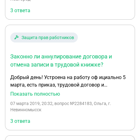
течение 1 года не сможет расторгнуть контракт.
3 ответа
Защита прав работников
Законно ли аннулирование договора и
отмена записи в трудовой книжке?
Добрый день! Устроена на работу оф ициально 5
марта, есть приказ, трудовой договор и
должностная , подписана с 2 сторон. Не знаю
Показать полностью
внесена ли запись в трудовую книжку. Хочу
07 марта 2019, 20:32
, вопрос №2284183, Ольга, г.
аннулировать трудовой договор и считать его
Невинномысск
недействительным, как это сделать законно?
3 ответа
Поняла, что работа мне не подходит. И важно,
чтобы записи в трудовой или не было, или она
считалась не действительной, так как 4 марта