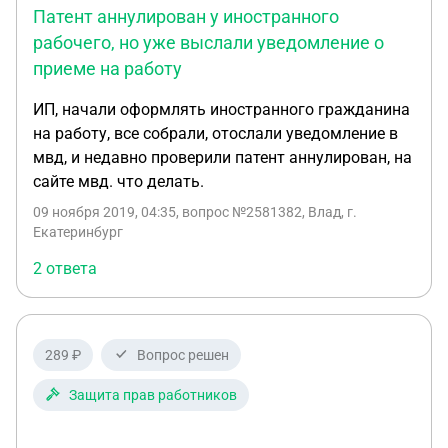
Патент аннулирован у иностранного
Европу увидеться с друзьями. Если она не
вернётся и сообщит о своём желании прекратить
рабочего, но уже выслали уведомление о
трудовой договор, будет ли её виза
приеме на работу
аннулирована? Какова процедура? Ведь виза у
ИП, начали оформлять иностранного гражданина
неё по-прежнему в паспорте. Или она сможет
на работу, все собрали, отослали уведомление в
остаться в России до конца срока действия визы.
мвд, и недавно проверили патент аннулирован, на
Будем благодарны за помощь, знакомая готова
сайте мвд. что делать.
оплатить консультацию. Спасибо!
09 ноября 2019, 04:35
, вопрос №2581382, Влад, г.
Екатеринбург
2 ответа
289 ₽
Вопрос решен
Защита прав работников