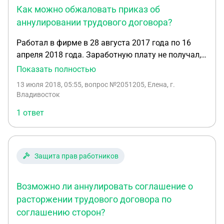
Как можно обжаловать приказ об
аннулировании трудового договора?
Работал в фирме в 28 августа 2017 года по 16
апреля 2018 года. Заработную плату не получал,
каждый месяц обещали. При очередной просьбе
Показать полностью
заплатить все, сказали, что уволен и попросили
13 июля 2018, 05:55
, вопрос №2051205, Елена, г.
освободить место рабочее. Подал в суд иск о
Владивосток
выплате заработной платы, ответчик принес в суд
1 ответ
приказ об аннулировании трудового договора от
30 августа, сказав при этом, что я заключил с ним
договор, отпросился на полчаса и так не пришел,
составили акты о моем отсутствии, и приказ об
Защита прав работников
аннулировании. То есть я ходил на работу до 16
апреля и не знал, что я оказывается там не
Возможно ли аннулировать соглашение о
работаю, есть переписки с клиентами и т.д.
Вопрос: как лучше поступить. Обжаловать приказ
расторжении трудового договора по
об аннулировании трудового договора отдельно
соглашению сторон?
или в этом же исковом производстве по