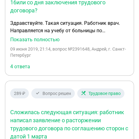
16или со дня заключения трудового
договора?
Здравствуйте. Такая ситуация. Работник врач.
Направляется на учебу от больницы по
трехстороннему договору - Мед универ -
Показать полностью
Больница(работодатель) и врач( ученик) Срок
09 июня 2019, 21:14
, вопрос №2391648, Андрей, г. Санкт-
учебы 11 месяцев . В трехстороннем договоре нет
Петербург
ни слова про отработку и обязательные сроки
4 ответа
отработки. Дата заключения этого договора
14.06.16 Сумма 180тысяч рублей.. А вот в
трудовом договоре есть пункт в котором сказано,
что работник должен отработать минимум 3 года
289 ₽
Вопрос решен
Трудовое право
в организации или возместить работодателю
расходы за обучение (Проезд к месту учебы и
Сложилась следующая ситуация: работник
обратно,проживание, суточные и стоимость цикла
обучения) Дата заключения трудового договора
написал заявление о расторжении
01.10.17 Так вот возник вопрос- с какого момента
трудового договора по соглашению сторон с
идёт отсчёт времени этих 3х лет работы. Со дня
датой 1 марта