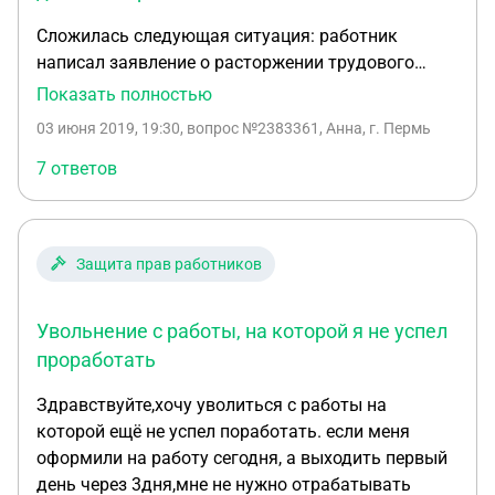
заключения Трехстороннего договора по
Сложилась следующая ситуация: работник
учебе(14.06.16)или со дня заключения трудового
написал заявление о расторжении трудового
договора? (01.10.17)
договора по соглашению сторон с датой 1 марта.
Показать полностью
На основании заявления было составлено
03 июня 2019, 19:30
, вопрос №2383361, Анна, г. Пермь
соглашение о расторжении трудового договора
от 1 марта, но в тексте самого соглашения
7 ответов
допущена техническая ошибка, что стороны
расторгают договор 28 февраля, издан приказ об
увольнении с датой из заявления, то есть уволить
Защита прав работников
1 марта. Работник подал в суд о признании
недействительным соглашения о расторжении по
соглашению сторон и восстановлении на работе в
Увольнение с работы, на которой я не успел
прежней должности. Вопрос: каким образом
проработать
можно доказать что это тех ошибка и работник
Здравствуйте,хочу уволиться с работы на
свою волю изъявил написав заявление об
которой ещё не успел поработать. если меня
увольнении 1 марта и приказ об увольнении
оформили на работу сегодня, а выходить первый
также 1 марта. Ведь тк рф не прописано
день через 3дня,мне не нужно отрабатывать
обязательное заключение соглашения о