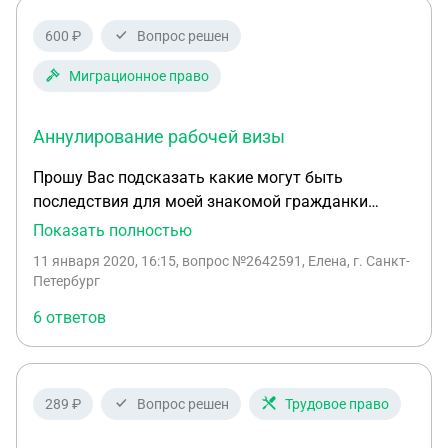
подписывала. Как быть в такой ситуации, куда
обратиться с жалобой на эту контору?
600 ₽
Вопрос решен
Миграционное право
Аннулирование рабочей визы
Прошу Вас подсказать какие могут быть
последствия для моей знакомой гражданки
Австралии. Она въехала в Россию по
Показать полностью
приглашению работодателя, получила
11 января 2020, 16:15
, вопрос №2642591, Елена, г. Санкт-
многократную рабочую визу, отработала
Петербург
несколько месяцев и уехала в другой регион
6 ответов
несколько дней назад. Возвращаться не хочет,
хочет остаться в другом регионе и найти там
работу с / без официального трудоустройства.
Пока она ещё не уведомила своего работодателя
289 ₽
Вопрос решен
Трудовое право
и по-прежнему зарегистрирована по месту
работы. Уезжая на каникулы, сказала, что едет в