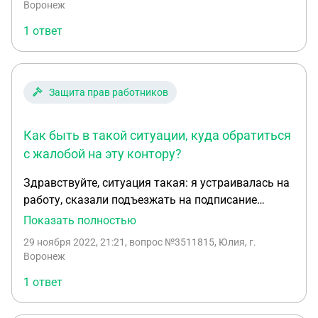
Воронеж
все вопросы отвечают, что пишите заявление на
1 ответ
аннулирование трудового договора, что у них в
системе уже проведено, НО я ни чего не
подписывала. Как быть в такой ситуации, куда
обратиться с жалобой на эту контору?
Защита прав работников
Как быть в такой ситуации, куда обратиться
с жалобой на эту контору?
Здравствуйте, ситуация такая: я устраивалась на
работу, сказали подъезжать на подписание
документов, я не поехала и ни какие документы
Показать полностью
не подписывала. Через время в выписке пфр вижу
29 ноября 2022, 21:21
, вопрос №3511815, Юлия, г.
запись что я оформлена у них, прииказ и. Т. На
Воронеж
все вопросы отвечают, что пишите заявление на
1 ответ
аннулирование трудового договора, что у них в
системе уже проведено, НО я ни чего не