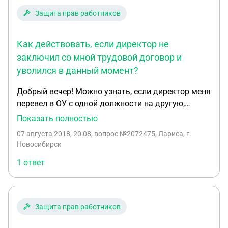
есть запись о сокращении с другого места работы
Защита прав работников
Как действовать, если директор не
заключил со мной трудовой договор и
уволился в данный момент?
Добрый вечер! Можно узнать, если директор меня
перевел в ОУ с одной должности на другую,
приказ о назначении на должность составил, а
Показать полностью
трудовой договор не заключил (он его составил,
07 августа 2018, 20:08
, вопрос №2072475, Лариса, г.
но работника не ознакомил, то есть не
Новосибирск
подписанный. и заключил его на год) Как быть в
1 ответ
такой ситуации? Год заканчивается. Тот договор,
который был им составлен я увидела через
полгода, должностные инструкции не
соответствуют моей должности, он согласен, но
Защита прав работников
не изменил ТД, поэтому я его не подписала. А
сейчас директор уволился.