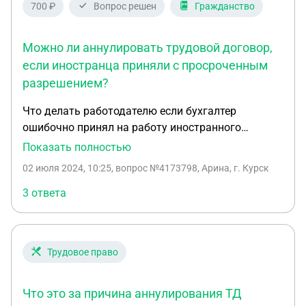
700 ₽
Вопрос решен
Гражданство
Можно ли аннулировать трудовой договор,
если иностранца приняли с просроченным
разрешением?
Что делать работодателю если бухгалтер
ошибочно принял на работу иностранного
гражданина с просроченным временным
Показать полностью
разрешением на пребывание? Оформили на
02 июля 2024, 10:25
, вопрос №4173798, Арина, г. Курск
работу 11.06, срок пребывания был до 5.06, срок
патента до 05.07, работник обратился в
3 ответа
миграционную службу для продления патента, но
ему сказали нужно делать выезд из страны.
Можно ли сделать аннулирование трудового
Трудовое право
договора и оформить заново с новыми
документами?
Что это за причина аннулирования ТД