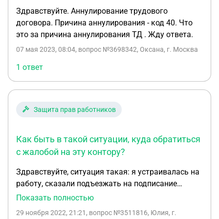
Здравствуйте. Аннулирование трудового
договора. Причина аннулирования - код 40. Что
это за причина аннулирования ТД . Жду ответа.
07 мая 2023, 08:04
, вопрос №3698342, Оксана, г. Москва
1 ответ
Защита прав работников
Как быть в такой ситуации, куда обратиться
с жалобой на эту контору?
Здравствуйте, ситуация такая: я устраивалась на
работу, сказали подъезжать на подписание
документов, я не поехала и ни какие документы
Показать полностью
не подписывала. Через время в выписке пфр вижу
29 ноября 2022, 21:21
, вопрос №3511816, Юлия, г.
запись что я оформлена у них, прииказ и. Т. На