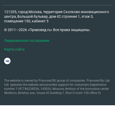
121205, город Москва, территория Сколково инновационного
центра, Большой бульвар, дом 42 строение 1, этаж 0,
помещение 150, кабинет 5
© 2011—2026 «Правовед.ru» Все права защищены.
Лицензионное соглашение
Карта сайта
The website is owned by Pravoved.RU group of companies. Pravoved.Ru Lab
Ltd. operates the website and provides support for customers (registration
number 1187746238536, 143026, Moscow, territory of the innovative center
Skolkovo, Bolshoy ave., house 42 building 1, floor 0 room 150 office 5).