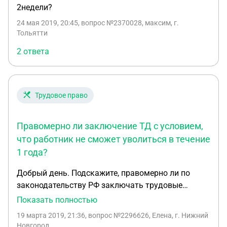
2недели?
расторжении тр договора. А сказано расторжение
по соглашению сторон.
24 мая 2019, 20:45
, вопрос №2370028, максим, г.
Тольятти
2 ответа
Трудовое право
Правомерно ли заключение ТД с условием,
что работник не сможет уволиться в течение
1 года?
Добрый день. Подскажите, правомерно ли по
законодательству РФ заключать трудовые
контракты с условием, что работник не сможет
Показать полностью
уволится в течение 1 года? Хотим заключить
19 марта 2019, 21:36
, вопрос №2296626, Елена, г. Нижний
трудовой контракт с условием, что работник в
Новгород