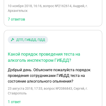
показать, что шаткой походки не было, и
документов. Дали мне на подпись, я подписался
10 ноября 2018, 16:16
, вопрос №2162614, Андрей, г.
фальсификация выдоха не демонстративно-
за согласие и за получение копий, но копий
Архангельск
специальная.
выдано не было. Является данное обстоятельство
7 ответов
нарушением законодательства?
ДТП, ГИБДД, ПДД
Какой порядок проведения теста на
алкоголь инспектором ГИБДД?
Добрый день. Объясните пожалуйста порядок
проведения сотрудниками ГИБДД теста на
состояние алкогольного опьянения?
23 августа 2018, 17:33
, вопрос №2086843, Сергей, г.
Ставрополь
1 ответ