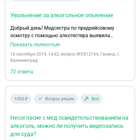
Увольнение за алкогольное опьянение
Добрый день! Медсестра по предрейсовому
осмотру с помощью алкотестера выявила
сотрудника с 0,1 мг/л. Составили акт, взяли
Показать полностью
объяснительную и составили приказ на
16 сентября 2019, 14:42
, вопрос №2512164, Галина, г.
отстранение работника от работы. Можем ли мы
Калининград
его уволить ?
72 ответа
1000 ₽
Вопрос решен
Все
Несогласие с мед.освидетельствованием на
алкоголь, можно ли получить видеозапись
для суда?