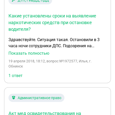
ДТП, ГИБДД, ПДД
Какие установлены сроки на выявление
наркотических средств при остановке
водителя?
Здравствуйте. Ситуация такая. Остановили в 3
часа ночи сотрудники ДПС. Подозрения на
наркотическое опьянение. Составили протокол
Показать полностью
для медицинского освидетельствования. Все
19 апреля 2018, 18:12
, вопрос №1972577, Илья, г.
подписал. Копию протокола на руки не дали.
Обнинск
Отвезли в приёмный покой и заставили сдать
1 ответ
мочу на выявления наркотических средств в ней.
Медсестра принесла уже распокованные
одноразовые банки с ложечками я так понял для
сдачи кала. Сдал мочу в присутствии
Административное право
сотрудников ДПС. Медсестра при мне их
опломбировала. Сказали что отправят в
Акт мед освидетельствования на
областную больницу на выявление наркотических