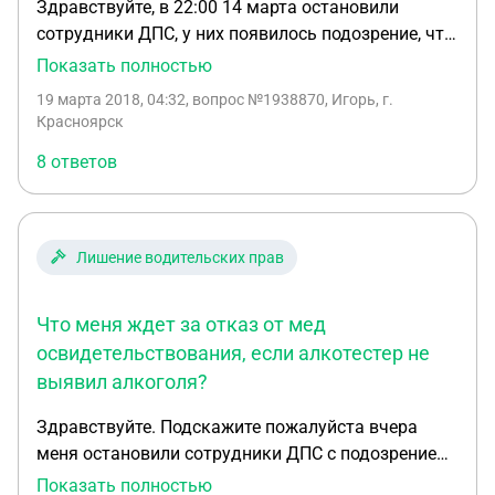
Здравствуйте, в 22:00 14 марта остановили
у меня не вписан! Можно ли использовать как то
сотрудники ДПС, у них появилось подозрение, что
этот факт при своей защите?
я нахожусь в состоянии опьянения. Пройти мед
Показать полностью
освидетельствование не отказался, алкотестер
19 марта 2018, 04:32
, вопрос №1938870, Игорь, г.
показал 0. Далее проехали в наркологический
Красноярск
диспансер. Так же прошёл алкотестер, сдал мочу.
8 ответов
Приблизительно через 10 минут фельдшер вышел
со справкой, в которой говорилось: "По
результатам освидетельствования обнаружены
клинические признаки, позволяющие
Лишение водительских прав
предположить наличие опьянения, окончательное
заключение будет вынесено по получении
Что меня ждет за отказ от мед
результатов химико-токсикологического
исследования биологического объекта". Сказали
освидетельствования, если алкотестер не
результат будет через 4 дня. От управления
выявил алкоголя?
отстранили, машину на штраф-стоянку. В
Здравствуйте. Подскажите пожалуйста вчера
результате освидетельствования сомневался и на
меня остановили сотрудники ДПС с подозрением
следующее утро, 15 марта поехал И сделал
какого то непонятного состояния я дунул в
платное ХТИ, по его результатам у меня ничего не
Показать полностью