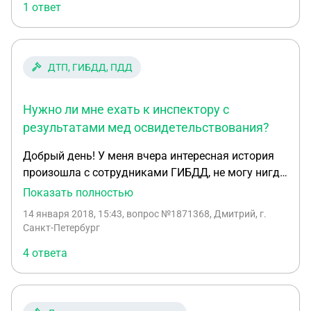
1 ответ
не контактировал, чтобы они подтвердили мое
состояние. Что в таком деле делать?
ДТП, ГИБДД, ПДД
Нужно ли мне ехать к инспектору с
результатами мед освидетельствования?
Добрый день! У меня вчера интересная история
произошла с сотрудниками ГИБДД, не могу нигде
найти ответа на пару вопросов. Остановили
Показать полностью
машину, взяли документы (причина: Анаконда),
14 января 2018, 15:43
, вопрос №1871368, Дмитрий, г.
предложили присесть в машину для "поговорить",
Санкт-Петербург
я отказался. Так мы тупили 30 минут и я
4 ответа
позвонил в телефон доверия по номеру на борту
служебного автомобиля, мол документы забрали,
ничего не говорят, просят в машину сесть,
нарушения или подозрения не озвучили. По итогу: