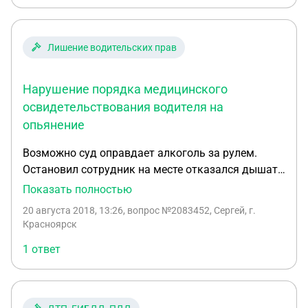
Лишение водительских прав
Нарушение порядка медицинского
освидетельствования водителя на
опьянение
Возможно суд оправдает алкоголь за рулем.
Остановил сотрудник на месте отказался дышать
в трубку. Поехали на медицинское
Показать полностью
освидетельствование. Дышал сначала в один
20 августа 2018, 13:26
, вопрос №2083452, Сергей, г.
прибор через 15 мин в другой (0,50 промиль). В
Красноярск
заключении указан только номер и дата поверки
1 ответ
одного прибора. Является это нарушением
медицинского персонала?