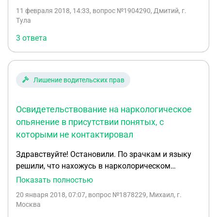
трубку показали 000 затем они хотели отвезти
найдено. Скажите, могут ли возникнуть какие-то
11 февраля 2018, 14:33
, вопрос №1904290, Дмитий, г.
меня в нарко диспанцер, но я отказался. До этого
разногласия в этой ситуации. И есть ли у меня
Тула
был больше года назад лишон водительского
возможность избежать лишения водительских
3 ответа
удостоверения в алкогольном апьянении. Какое
прав?
меня ждет наказание?
Лишение водительских прав
Освидетельствование на наркологическое
опьянение в присутствии понятых, с
которыми не контактировал
Здравствуйте! Остановили. По зрачкам и языку
решили, что нахожусь в нарколорическом
состоянии. Освидетельствование пройти в начале
Показать полностью
отказал, но затем согласился. Запросил понятых,
20 января 2018, 07:07
, вопрос №1878229, Михаил, г.
нашли двух понятых с которыми заполняли
Москва
протокол или что-то в этом роде, но с понятыми