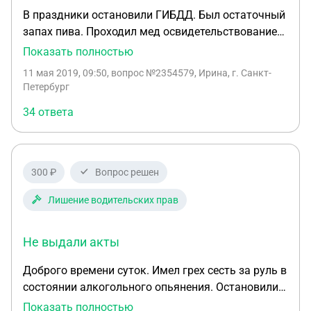
В праздники остановили ГИБДД. Был остаточный
запах пива. Проходил мед освидетельствование
на алкоголь в мед.центре. Врач написала в
Показать полностью
заключении: фальсификация выдоха, шаткая
11 мая 2019, 09:50
, вопрос №2354579, Ирина, г. Санкт-
походка, речь плохо связанная, ведёт себя не
Петербург
адекватно ситуации. Но таких симптомов не
34 ответа
было! Отказа делать мед освидетельствование не
писал. Просил повторить исследование, но
получил отказ, пока машину изымали, пока
домой за деньгами, приехал в другой мед.центр
300 ₽
Вопрос решен
только через 3 часа, сделал повторное
освидетельствование- 0 промиле. В досудебном
Лишение водительских прав
порядке видимо уже ничего не сделать, уже
проверили, в ГИБДД всё оформлено правильно, и
Не выдали акты
своевременно, поэтом готовлю аргументы в суд о
не согласии с мед.заключением. Возможно ли
Доброго времени суток. Имел грех сесть за руль в
частному лицу получить видео запись
состоянии алкогольного опьянения. Остановили
прохождения мед процедуры? Надеюсь на записи
ДПС, провели все замеры и составление
Показать полностью