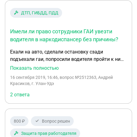
ДТП, ГИБДД, ПДД
Имели ли право сотрудники ГАИ увезти
водителя в наркодиспансер без причины?
Ехали на авто, сделали остановку сзади
подъехали гаи, попросили водителя пройти к ним
в авто, прошел освидетельствование на алкоголь
Показать полностью
на месте, затем увезли в нарко диспансер, был
16 сентября 2019, 16:46
, вопрос №2512363, Андрей
положительный результат на марихуану, сказали
Красиков, г. Улан-Удэ
что позвонит и надо будет приехать. Имели ли
2 ответа
право увозить в нарко диспансер без причины? В
момент остановки не был обкурен
800 ₽
Вопрос решен
Защита прав работодателя