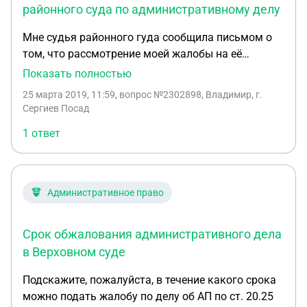
жалобу на вынесенное постановление об
районного суда по административному делу
административном правонарушении в районный
Мне судья районного гуда сообщила письмом о
суд. Контрольно-счетный орган об апелляционной
том, что рассмотрение моей жалобы на её
жалобе никто не оповестил, копию жалобы никто
решение назначено на 19 февраля 2019 года.
не присылал. ВОПРОС: если должностным лицом
Показать полностью
Однако ответа из областного суда я до сих пор не
обжалуется постановление мирового судьи,
25 марта 2019, 11:59
, вопрос №2302898, Владимир, г.
получил Подскажите мне о дальнейших моих
вынесенное на основании протокола об
Сергиев Посад
дейсвиях
административном правонарушении, должны ли
1 ответ
оповестить об этом орган, составивший
протокол? Если должны, то кто конкретно -
мировой суд или районный, какая это норма
закона? И в какие сроки? Спасибо.
Административное право
Срок обжалования административного дела
в Верховном суде
Подскажите, пожалуйста, в течение какого срока
можно подать жалобу по делу об АП по ст. 20.25