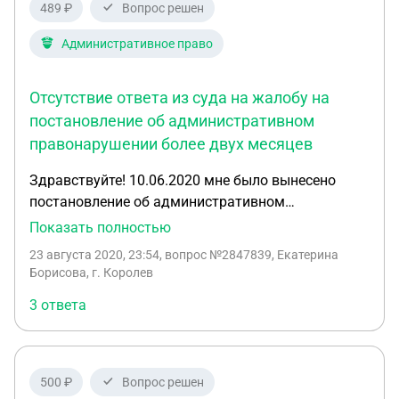
489 ₽
Вопрос решен
Административное право
Отсутствие ответа из суда на жалобу на
постановление об административном
правонарушении более двух месяцев
Здравствуйте! 10.06.2020 мне было вынесено
постановление об административном
правонарушении. 16.06.2020 я подала жалобу в
Показать полностью
районный суд с просьбой рассмотреть жалобу в
23 августа 2020, 23:54
, вопрос №2847839, Екатерина
моё отсутствие и направить копию решения мне
Борисова, г. Королев
по электронной почте. На сегодняшний день
3 ответа
какой-либо ответ из суда отсутствует, и 16.08.
данный штраф появился в моем аккаунте на
портале "Госуслуги". Что может означать
отсутствие ответа из суда и как долго суд может
500 ₽
Вопрос решен
рассматривать жалобу? Какими должны быть