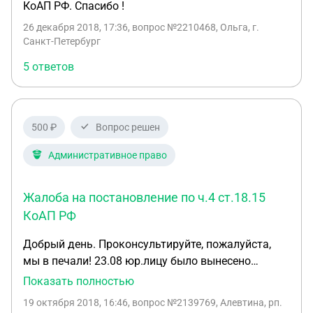
КоАП РФ. Спасибо !
26 декабря 2018, 17:36
, вопрос №2210468, Ольга, г.
Санкт-Петербург
5 ответов
500 ₽
Вопрос решен
Административное право
Жалоба на постановление по ч.4 ст.18.15
КоАП РФ
Добрый день. Проконсультируйте, пожалуйста,
мы в печали! 23.08 юр.лицу было вынесено
постановление об административном
Показать полностью
правонарушении по ч.4 ст.18.15 КоАП РФ. Штраф
19 октября 2018, 16:46
, вопрос №2139769, Алевтина, рп.
400 тыс.руб. 02.09 подали жалобу в районный суд