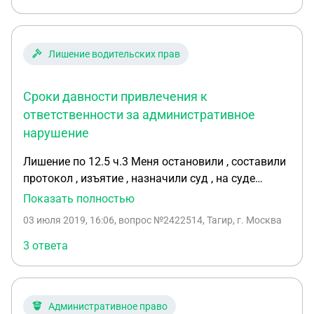
Сегодня я получил определение от прокуратуры.
Прилагается файл. Как и куда можно обжаловать
определение? Считаю, что прокуратура в сговоре
Лишение водительских прав
с Роспотребнадзором и они в не интересах
штрафовать госорганов.
Сроки давности привлечения к
ответственности за административное
нарушение
Лишение по 12.5 ч.3 Меня остановили , составили
протокол , изъятие , назначили суд , на суде
мировой судья лишила меня прав на 6 мес. , но в
Показать полностью
течении 10 дней , пока это постановление не
03 июля 2019, 16:06
, вопрос №2422514, Тагир, г. Москва
вступило в силу , я подал аппеляционную жалобу ,
и вот прошло почти полгода и они прислали
3 ответа
повестку в суд на 31 число . Вопрос заключается
в том , что не прошли ли сроки давности
привлечения меня по административному
Административное право
нарушению