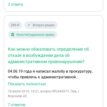
2 ответа
указанных недостатков" 2 Судья ".. в связи с
вышеизложенным, вернуть жалобу без
рассмотрения" Основания в обоих случаях:
отсутствие постановления. вопросы: 1. Сколько
289 ₽
Вопрос решен
времени есть для повторной подачи в суд № 1? 2.
В суд № 2 не могу повторно подать?
Конституционное право
Как можно обжаловать определение об
отказе в возбуждении дела об
административном правонарушении?
04.06.19 года я написал жалобу в прокуратуру,
чтобы привлечь к административной
ответственности согласно по ст. 5.59 КоАП РФ в
Показать полностью
отношении Роспотребнадзора по Воронежской
18 июля 2019, 19:21
, вопрос №2440977, Лев, г.
области за бездействия о том, что
Воронеж-45
Роспотребнадзор по Воронежской области
7 ответов
постоянно нарушает срок рассмотрения граждан.