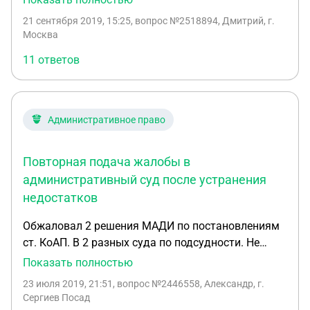
постановления и возврате дела на новое
21 сентября 2019, 15:25
, вопрос №2518894, Дмитрий, г.
рассмотрение было вынесено 21.08.19г., получил
Москва
я его еще позже. На новое рассмотрение был
11 ответов
вызван 13.09.19г., где было вынесено новое
постановление с изменением пункта ПДД. Сроки
рассмотрения жалобы на постановления (10дней)
сотрудниками ГИБДД нарушен, срок нового
Административное право
рассмотрения (15 дней ) тоже нарушен.
Достаточно ли этих оснований для отмены
Повторная подача жалобы в
постановление через суд? Что необходимо
учесть?
административный суд после устранения
недостатков
Обжаловал 2 решения МАДИ по постановлениям
ст. КоАП. В 2 разных суда по подсудности. Не
приложил копии постановлений, только решения
Показать полностью
МАДИ по ним. Получил определения: 1 Судья:
23 июля 2019, 21:51
, вопрос №2446558, Александр, г.
"...жалоба подлежит возврату,что не препятствует
Сергиев Посад
повторной ее подаче в суд после устранения