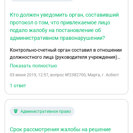
Кто должен уведомить орган, составивший
протокол о том, что привлекаемое лицо
подало жалобу на постановление об
административном правонарушении?
Контрольно-счетный орган составил в отношении
должностного лица (руководителя учреждения)
протокол об административном правонарушении
Показать полностью
по части 20 статьи 19.5 КоАП РФ. Мировой судья
03 июня 2019, 12:57
, вопрос №2382700, Марта, г. Асбест
протокол рассмотрел, вынес постановление о
наложении штрафа, копию постановления
1 ответ
направил в контрольно-счетный орган. По
истечению срока, установленного в
постановлении для добровольной оплаты
Административное право
штрафа, контрольно-счетный орган абсолютно
случайно в мировом суде узнал, что должностное
лицо в установленный законом срок подало
Срок рассмотрения жалобы на решение