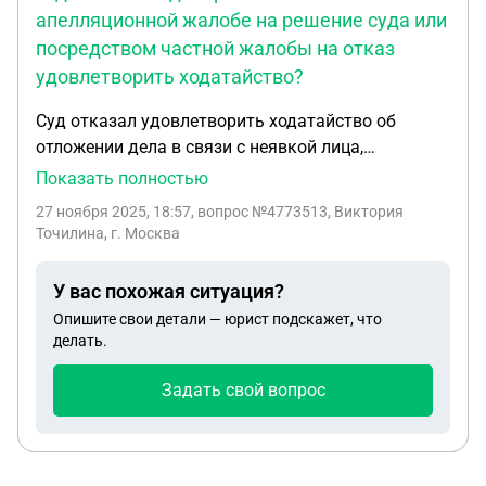
итоге 2 770 410. Получается гос пошлина 42 705 ,
апелляционной жалобе на решение суда или
получается я оплачивала 37 405 и мне нужно
посредством частной жалобы на отказ
доплатить 5 300. 3 вопрос. Если я могу отправить
удовлетворить ходатайство?
новый иск и использую старую госпошлину
добавляя недостающую сумму, я прикрепляю 2
Суд отказал удовлетворить ходатайство об
чека и что мне нужно указать в иске что я часть
отложении дела в связи с неявкой лица,
суммы использую от старой госпошлины
участвующего в деле и его представителей,
Показать полностью
несмотря на то, что причины были
27 ноября 2025, 18:57
, вопрос №4773513, Виктория
уважительными - болезнь. Суд вынес решение в
Точилина, г. Москва
отсутствие этих лиц, хотя были новые
доказательства по делу, которые могли повлиять
У вас похожая ситуация?
на решение. Как обжаловать решение и отказ в
Опишите свои детали — юрист подскажет, что
ходатайстве: одновременно в апелляционной
делать.
жалобе на решение суда или посредством
частной жалобы на отказ удовлетворить
Задать свой вопрос
ходатайство?