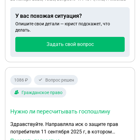
У вас похожая ситуация?
Опишите свои детали — юрист подскажет, что
делать.
Задать свой вопрос
1086 ₽
Вопрос решен
Гражданское право
Нужно ли пересчитывать госпошлину
Здравствуйте. Направляла иск о защите прав
потребителя 11 сентября 2025 г, в котором
сказано 2. Взыскать с Ответчика неустойку за