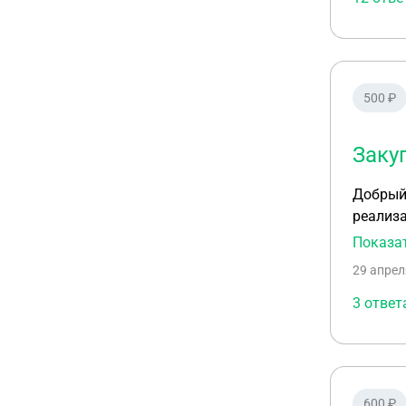
предметам среднего 
частное
учредит
подведо
500 ₽
Приказы
https://
Заку
Добрый 
реализа
актом д
Показа
29 апрел
3 ответ
600 ₽