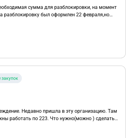
необходимая сумма для разблокировки, на момент
на разблокировку был оформлен 22 февраля,но
рийти 28 февраля,если так и не
править письмо в банк не через систему на
е закупок
ждение. Недавно пришла в эту организацию. Там
жны работать по 223. Что нужно(можно ) сделать
 нас есть выбор?