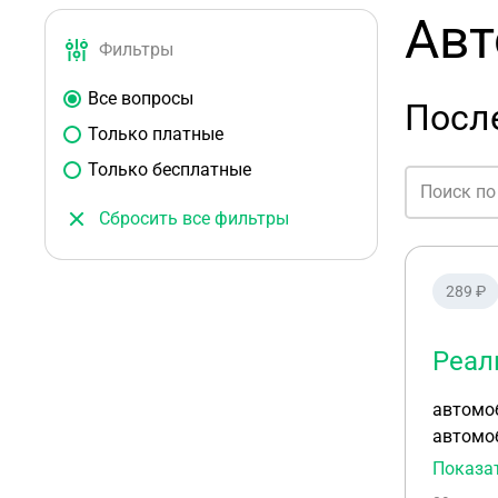
Авт
Фильтры
Все вопросы
Посл
Только платные
Только бесплатные
Сбросить все фильтры
289 ₽
Реал
автомоб
автомоб
разрешения
Показа
наблюда