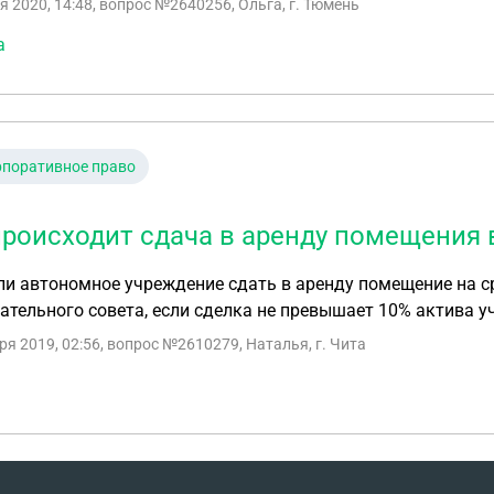
я 2020, 14:48
, вопрос №2640256, Ольга, г. Тюмень
иля? Если конкурсная процедура обязательна, то достато
нном сайте? или нужно публиковать объявление о продаже
а
ах массовой информации (газеты)? Спасибо
рпоративное право
происходит сдача в аренду помещения
и автономное учреждение сдать в аренду помещение на ср
тельного совета, если сделка не превышает 10% актива у
ря 2019, 02:56
, вопрос №2610279, Наталья, г. Чита