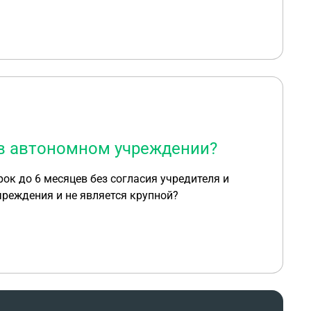
чно ли объявить о продаже автомобиля на
 на строго определённом сайте? или достаточно в
 в автономном учреждении?
ок до 6 месяцев без согласия учредителя и
чреждения и не является крупной?