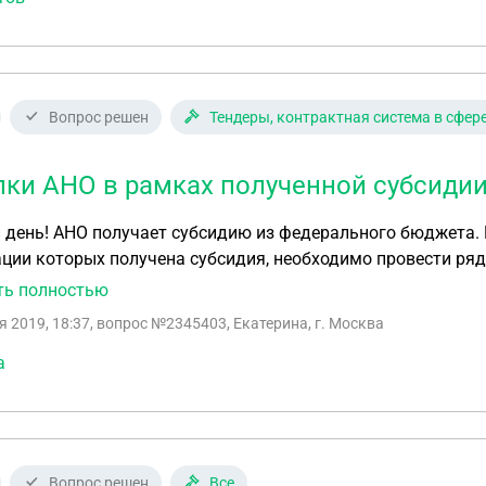
общего образования. Мы частная школа (учредитель — ООО, учредитель и собственник ООО —
 лицо). У нас есть лицензия и государственная аккредита
ель, и для всех целей мы являемся самостоятельной орга
мственной Департаменту? И почему — какое-то обосновани
Вопрос решен
Тендеры, контрактная система в сфер
 «О медали» можно посмотреть на сайте Московского цен
mcko.ru/pages/medalist...
пки АНО в рамках полученной субсиди
день! АНО получает субсидию из федерального бюджета. 
ции которых получена субсидия, необходимо провести ря
олжно руководствоваться АНО при проведении закупок - 2
ть полностью
я 2019, 18:37
, вопрос №2345403, Екатерина, г. Москва
а
Вопрос решен
Все