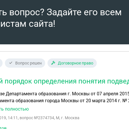
ть вопрос? Задайте его всем
истам сайта!
Вопрос решен
Договорное право
й порядок определения понятия подве
зе Департамента образования г. Москвы от 07 апреля 2015
мента образования города Москвы от 20 марта 2014 г. № 
№ 74-ПП от 25 февраля 2014 года «О медали «За особые у
ть полностью
вательные организации, не подведомственные Департамен
019, 14:11
, вопрос №2374734, М, г. Москва
итории города Москвы, обязаны в срок с 20 мая но 5 июня
ников, имеющих итоговые отметки «отлично» по всем пре
тов