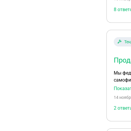
8 ответ
Тен
Прод
Мы феде
самофи
имущест
Показа
Согласи
14 ноябр
пользо
2 ответ