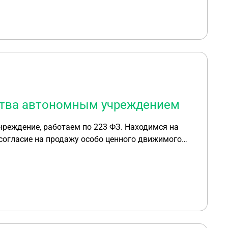
ства автономным учреждением
реждение, работаем по 223 ФЗ. Находимся на
согласие на продажу особо ценного движимого
мущество без проведения торгов (аукцион)?
какими нормативными документами можем