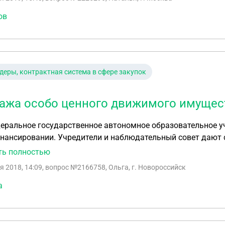
ов
деры, контрактная система в сфере закупок
ажа особо ценного движимого имуще
ральное государственное автономное образовательное уч
нансировании. Учредители и наблюдательный совет дают 
ва. Можем ли мы продавать это особо ценное движимое и
ть полностью
е имеется, оценка имущества проведена. И если да, то 
я 2018, 14:09
, вопрос №2166758, Ольга, г. Новороссийск
ваться? И какие штрафы предусмотрены?
а