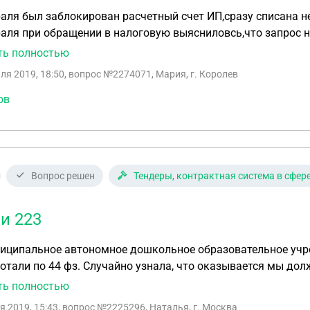
аля был заблокирован расчетный счет ИП,сразу списана 
аля при обращении в налоговую выясниловсь,что запрос 
исит на подписи в программе налоговой службы и сказали п
ть полностью
ируется,будут думать что делать. Могут ли в налоговой на
ля 2019, 18:50
, вопрос №2274071, Мария, г. Королев
кировку? Как можно ускорить процесс разблокировки?
ов
Вопрос решен
Тендеры, контрактная система в сфер
ли 223
иципальное автономное дошкольное образовательное учре
отали по 44 фз. Случайно узнала, что оказывается мы дол
верке. Действительно ли мы должны работать по 223 или у
ть полностью
я 2019, 15:43
, вопрос №2225296, Наталья, г. Москва