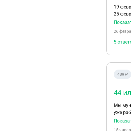
19 февр
25 февр
так и в
Показа
разблок
26 февра
назбло
5 ответ
489 ₽
44 и
Мы мун
уже раб
при про
Показа
15 январ