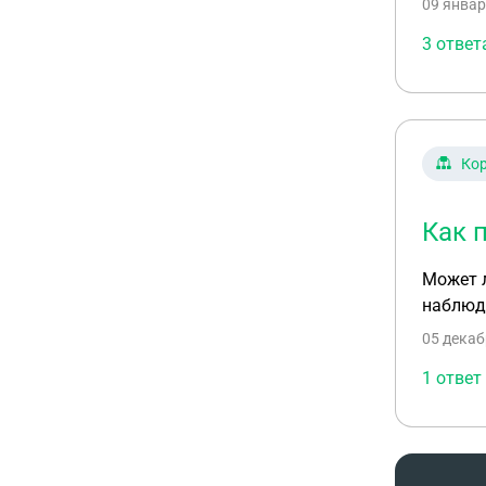
09 январ
автомоб
собстве
3 ответ
средств
Ко
Как 
Может л
наблюда
05 декаб
1 ответ