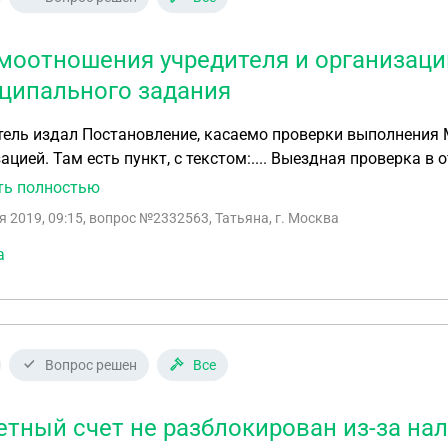
моотношения учредителя и организаци
ципального задания
ниципального задания образовательной
 есть пункт, с текстом:.... Выездная проверка в отношении учреждения проводится с
чностью не реже одного раза в месяц. Срок проведения 
ть полностью
 временными интервалами не ограничивается. При провед
я 2019, 09:15
, вопрос №2332563, Татьяна, г. Москва
лей, получателей образовательной услуги. Вопрос: Правомерны ли действия учредителя и действия
а
проверяющих при выездной
Вопрос решен
Все
етный счет не разблокирован из-за на