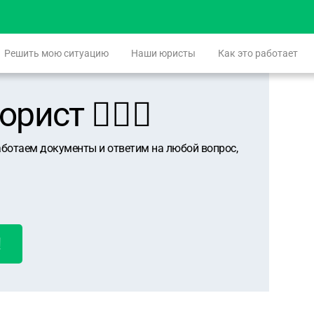
Решить мою ситуацию
Наши юристы
Как это работает
ист 👨🏻‍⚖️
аботаем документы и ответим на любой вопрос,
!