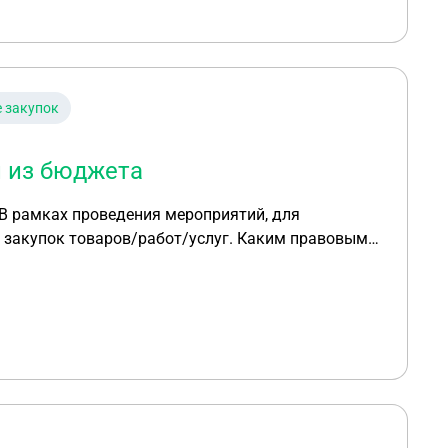
ция, но исполнительный орган назначает
низацией. Мы являемся организацией,
е / нормативный документ (если такой есть)?
е закупок
тра качества образования вот здесь:
и из бюджета
В рамках проведения мероприятий, для
д закупок товаров/работ/услуг. Каким правовым
23-ФЗ, 44-ФЗ или ГК РФ?