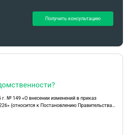
Получить консультацию
домственности?
 г. № 149 «О внесении изменений в приказ
226» (относится к Постановлению Правительства
спехи в обучении»») есть формулировка:
ту образования города Москвы, расположенных
 текущего года представить Оператору списки
дметам учебного плана по образовательным