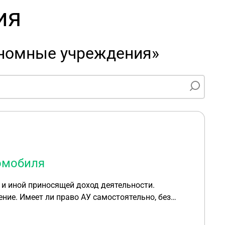
ия
ономные учреждения»
омобиля
 и иной приносящей доход деятельности.
ние. Имеет ли право АУ самостоятельно, без
у
 ли организовывать торги по реализации