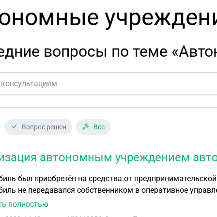
ономные учрежден
едние вопросы по теме «Авт
Вопрос решен
Все
изация автономным учреждением авт
иль был приобретён на средства от предпринимательской
иль не передавался собственником в оперативное управле
 собственника (учредителя), реализовать автомобиль? Нужно ли получать разрешение 
ть полностью
тельного совета на реализацию автомобиля? Обязательно