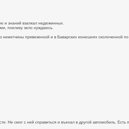
ую и знаний взалкал недюжинных.
ми, поелику зело нуждаюсь.
из неметчины привезенной и в Баварских конюшнях сколоченной по
ти. Не смог с ней справиться и въехал в другой автомобиль. Есть 