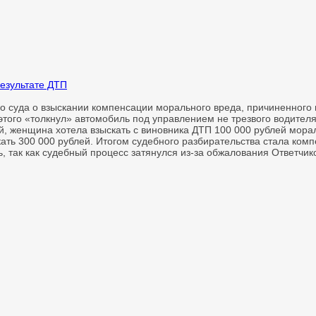
езультате ДТП
 суда о взыскании компенсации морального вреда, причиненного в
того «толкнул» автомобиль под управлением не трезвого водителя.
й, женщина хотела взыскать с виновника ДТП 100 000 рублей морал
ть 300 000 рублей. Итогом судебного разбирательства стала компе
, так как судебный процесс затянулся из-за обжалования Ответч