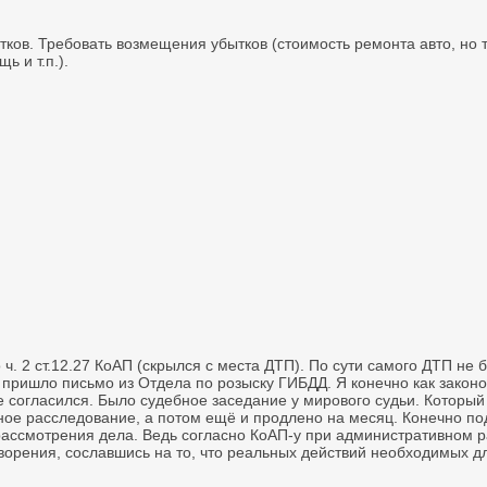
тков. Требовать возмещения убытков (стоимость ремонта авто, но 
ь и т.п.).
. 2 ст.12.27 КоАП (скрылся с места ДТП). По сути самого ДТП не 
гда пришло письмо из Отдела по розыску ГИБДД. Я конечно как зако
е согласился. Было судебное заседание у мирового судьи. Который
ное расследование, а потом ещё и продлено на месяц. Конечно по
ассмотрения дела. Ведь согласно КоАП-у при административном р
ворения, сославшись на то, что реальных действий необходимых 