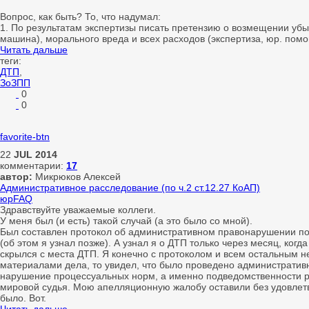
Вопрос, как быть? То, что надумал:
1. По результатам экспертизы писать претензию о возмещении убы
машина), морального вреда и всех расходов (экспертиза, юр. помощ
Читать дальше
теги:
ДТП
,
ЗоЗПП
0
0
favorite-btn
22
JUL
2014
комментарии:
17
автор:
Микрюков Алексей
Административное расследование (по ч.2 ст.12.27 КоАП)
юрFAQ
Здравствуйте уважаемые коллеги.
У меня был (и есть) такой случай (а это было со мной).
Был составлен протокол об административном правонарушении по ч
(об этом я узнал позже). А узнал я о ДТП только через месяц, ко
скрылся с места ДТП. Я конечно с протоколом и всем остальным н
материалами дела, то увидел, что было проведено административ
нарушение процессуальных норм, а именно подведомственности р
мировой судья. Мою апелляционную жалобу оставили без удовлет
было. Вот.