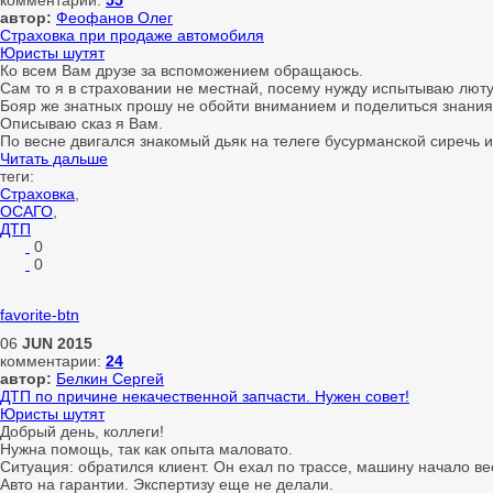
комментарии:
55
автор:
Феофанов Олег
Страховка при продаже автомобиля
Юристы шутят
Ко всем Вам друзе за вспоможением обращаюсь.
Сам то я в страховании не местнай, посему нужду испытываю лют
Бояр же знатных прошу не обойти вниманием и поделиться знания
Описываю сказ я Вам.
По весне двигался знакомый дьяк на телеге бусурманской сиречь 
Читать дальше
теги:
Страховка
,
ОСАГО
,
ДТП
0
0
favorite-btn
06
JUN
2015
комментарии:
24
автор:
Белкин Сергей
ДТП по причине некачественной запчасти. Нужен совет!
Юристы шутят
Добрый день, коллеги!
Нужна помощь, так как опыта маловато.
Ситуация: обратился клиент. Он ехал по трассе, машину начало вес
Авто на гарантии. Экспертизу еще не делали.