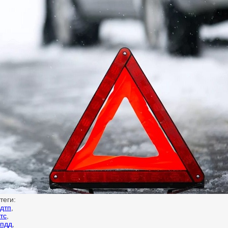
теги:
дтп
,
тс
,
пдд
,