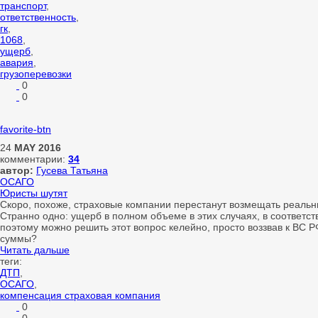
транспорт
,
ответственность
,
гк
,
1068
,
ущерб
,
авария
,
грузоперевозки
0
0
favorite-btn
24
MAY
2016
комментарии:
34
автор:
Гусева Татьяна
ОСАГО
Юристы шутят
Скоро, похоже, страховые компании перестанут возмещать реальные
Странно одно: ущерб в полном объеме в этих случаях, в соответств
поэтому можно решить этот вопрос келейно, просто воззвав к ВС Р
суммы?
Читать дальше
теги:
ДТП
,
ОСАГО
,
компенсация страховая компания
0