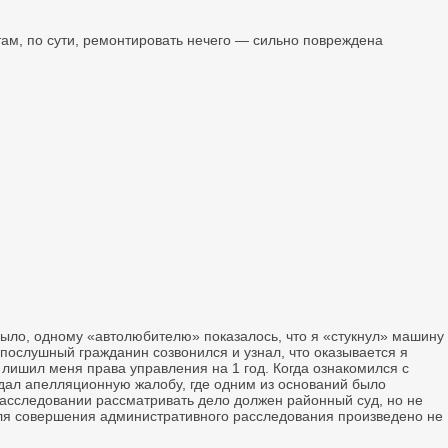
там, по сути, ремонтировать нечего — сильно повреждена
было, одному «автолюбителю» показалось, что я «стукнул» машину
нопослушный гражданин созвонился и узнал, что оказывается я
 лишил меня права управления на 1 год. Когда ознакомился с
дал апелляционную жалобу, где одним из оснований было
асследовании рассматривать дело должен районный суд, но не
для совершения административного расследования произведено не