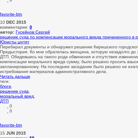
0
favorite-btn
10
DEC
2015
комментарии:
0
автор:
Гусейнов Сергей
решение суда по компенсации морального вреда причиненного в р
Юристы шутят
Перебирал документы и обнаружил решение Киришского городского
Предыстория. Ко мне обратилась женщина, которую незадолго до э
ДТП. Обидевшись на такого рода обвинения и отсутствия извинени
компенсации морального вреда сумму, было решено просить взыска
запланированному. На последнее заседание было решено не ехать
истребования материалов административного дела.
Читать дальше
теги:
блоги
,
решение суда
,
моральный вред
,
ДТП
0
0
favorite-btn
15
JUN
2015