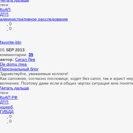
Читать дальше
теги:
КоАП
,
ДТП
,
административное расследование
0
0
favorite-btn
05
SEP
2013
комментарии:
35
автор:
Сигал Лев
De domu mea
Персональный блог
Здравствуйте, уважаемые коллеги!
Как сапожник, согласно пословице, ходит без сапог, так и юрист 
волнения. Поэтому даже если в общих чертах ситуация мне понятн
Читать дальше
теги:
КоАП РФ
,
ДТП
,
ущерб
,
ГИБДД
0
0