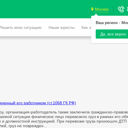
Москва
Ваш регион -
Мо
Решить мою ситуацию
Наши юристы
Как это работает
Да, все верно
иненный его работником (ст.1068 ГК РФ)
у, организация-работодатель также заключила гражданско-правовой
ваемой ситуации физическое лицо перевозило груз в рамках его обя
и должностной инструкцией. При перевозке груза произошло ДТП 
ей, груз не поврежден...