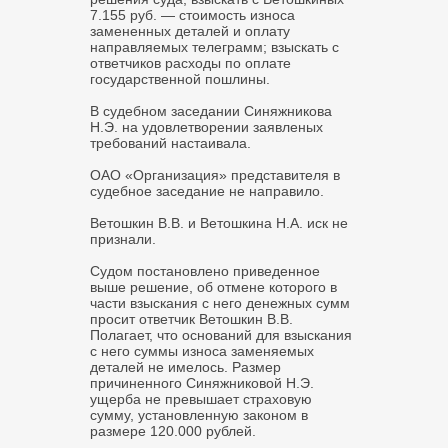
7.155 руб. — стоимость износа
замененных деталей и оплату
направляемых телеграмм; взыскать с
ответчиков расходы по оплате
государственной пошлины.
В судебном заседании Синяжникова
Н.Э. на удовлетворении заявленых
требований настаивала.
ОАО «Организация» представителя в
судебное заседание не направило.
Ветошкин В.В. и Ветошкина Н.А. иск не
признали.
Судом постановлено приведенное
выше решение, об отмене которого в
части взыскания с него денежных сумм
просит ответчик Ветошкин В.В.
Полагает, что оснований для взыскания
с него суммы износа заменяемых
деталей не имелось. Размер
причиненного Синяжниковой Н.Э.
ущерба не превышает страховую
сумму, установленную законом в
размере 120.000 рублей.