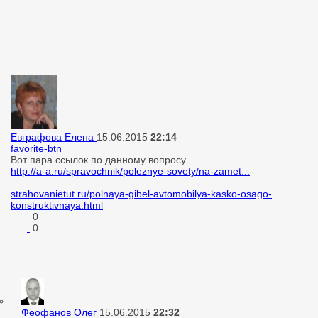
Евграфова Елена
15.06.2015
22:14
favorite-btn
Вот пара ссылок по данному вопросу
http://a-a.ru/spravochnik/poleznye-sovety/na-zamet...
strahovanietut.ru/polnaya-gibel-avtomobilya-kasko-osago-
konstruktivnaya.html
0
0
Феофанов Олег
15.06.2015
22:32