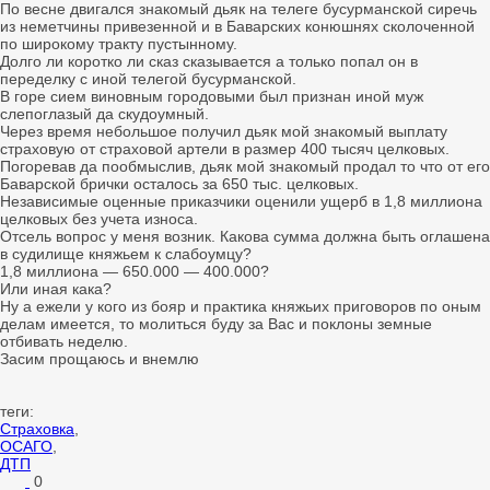
По весне двигался знакомый дьяк на телеге бусурманской сиречь
из неметчины привезенной и в Баварских конюшнях сколоченной
по широкому тракту пустынному.
Долго ли коротко ли сказ сказывается а только попал он в
переделку с иной телегой бусурманской.
В горе сием виновным городовыми был признан иной муж
слепоглазый да скудоумный.
Через время небольшое получил дьяк мой знакомый выплату
страховую от страховой артели в размер 400 тысяч целковых.
Погоревав да пообмыслив, дьяк мой знакомый продал то что от его
Баварской брички осталось за 650 тыс. целковых.
Независимые оценные приказчики оценили ущерб в 1,8 миллиона
целковых без учета износа.
Отсель вопрос у меня возник. Какова сумма должна быть оглашена
в судилище княжьем к слабоумцу?
1,8 миллиона — 650.000 — 400.000?
Или иная кака?
Ну а ежели у кого из бояр и практика княжьих приговоров по оным
делам имеется, то молиться буду за Вас и поклоны земные
отбивать неделю.
Засим прощаюсь и внемлю
теги:
Страховка
,
ОСАГО
,
ДТП
0