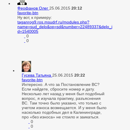
Феофанов Олег
25.06.2015
20:12
favorite-btn
Ну вот, к примеру:
taganrog9.ros.msudrf.ru/modules.php?
name=sud_delo&op=sd&number=22489337&delo_i
d=1540005
0
0
Гусева Татьяна
25.06.2015
20:22
favorite-btn
Интересно. А что за Постановление ВС?
Если найдете, сбросите номер и дату.
Несколько лет назад у меня был подобный
вопрос, я изучала практику, разъяснения
ВС. Там точно было указано, что только с
учетом износа возмещается. И у меня было
насколько подобных дел в Калининграде,
про «без износа» не стоило и заикаться.
0
0