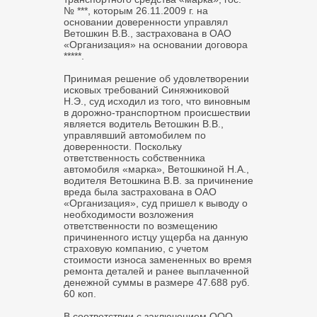
№ ***, которым 26.11.2009 г. на
основании доверенности управлял
Ветошкин В.В., застрахована в ОАО
«Организация» на основании договора
*****.
Принимая решение об удовлетворении
исковых требований Синяжниковой
Н.Э., суд исходил из того, что виновным
в дорожно-транспортном происшествии
является водитель Ветошкин В.В.,
управлявший автомобилем по
доверенности. Поскольку
ответственность собственника
автомобиля «марка», Ветошкиной Н.А.,
водителя Ветошкина В.В. за причинение
вреда была застрахована в ОАО
«Организация», суд пришел к выводу о
необходимости возложения
ответственности по возмещению
причиненного истцу ущерба на данную
страховую компанию, с учетом
стоимости износа замененных во время
ремонта деталей и ранее выплаченной
денежной суммы в размере 47.688 руб.
60 коп.
В соответствии с заключением ООО