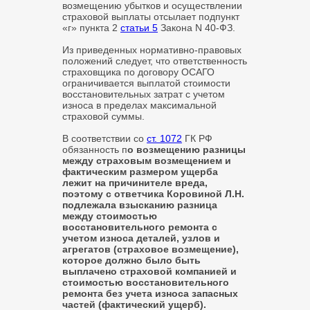
возмещению убытков и осуществлении
страховой выплаты отсылает подпункт
«г» пункта 2
статьи 5
Закона N 40-ФЗ.
Из приведенных нормативно-правовых
положений следует, что ответственность
страховщика по договору ОСАГО
ограничивается выплатой стоимости
восстановительных затрат с учетом
износа в пределах максимальной
страховой суммы.
В соответствии со
ст. 1072
ГК РФ
обязанность п
о возмещению разницы
между страховым возмещением и
фактическим размером ущерба
лежит на причинителе вреда,
поэтому с ответчика Коровиной Л.Н.
подлежала взысканию разница
между стоимостью
восстановительного ремонта с
учетом износа деталей, узлов и
агрегатов (страховое возмещение),
которое должно было быть
выплачено страховой компанией и
стоимостью восстановительного
ремонта без учета износа запасных
частей (фактический ущерб).