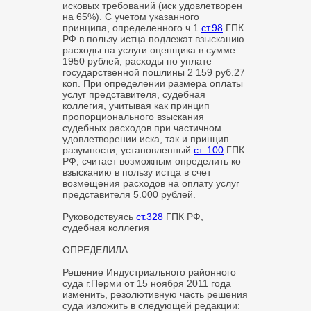
исковых требований (иск удовлетворен
на 65%). С учетом указанного
принципа, определенного ч.1
ст.98
ГПК
РФ в пользу истца подлежат взысканию
расходы на услуги оценщика в сумме
1950 рублей, расходы по уплате
государственной пошлины 2 159 руб.27
коп. При определении размера оплаты
услуг представителя, судебная
коллегия, учитывая как принцип
пропорционального взыскания
судебных расходов при частичном
удовлетворении иска, так и принцип
разумности, установленный
ст. 100
ГПК
РФ, считает возможным определить ко
взысканию в пользу истца в счет
возмещения расходов на оплату услуг
представителя 5.000 рублей.
Руководствуясь
ст.328
ГПК РФ,
судебная коллегия
ОПРЕДЕЛИЛА:
Решение Индустриального районного
суда г.Перми от 15 ноября 2011 года
изменить, резолютивную часть решения
суда изложить в следующей редакции: