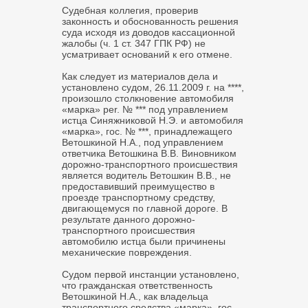
Судебная коллегия, проверив
законность и обоснованность решения
суда исходя из доводов кассационной
жалобы (ч. 1 ст. 347 ГПК РФ) не
усматривает оснований к его отмене.
Как следует из материалов дела и
установлено судом, 26.11.2009 г. на ****,
произошло столкновение автомобиля
«марка» per. № *** под управлением
истца Синяжниковой Н.Э. и автомобиля
«марка», гос. № ***, принадлежащего
Ветошкиной Н.А., под управлением
ответчика Ветошкина В.В. Виновником
дорожно-транспортного происшествия
является водитель Ветошкин В.В., не
предоставивший преимущество в
проезде транспортному средству,
двигающемуся по главной дороге. В
результате данного дорожно-
транспортного происшествия
автомобилю истца были причинены
механические повреждения.
Судом первой инстанции установлено,
что гражданская ответственность
Ветошкиной Н.А., как владельца
транспортного средства «марка», гос.