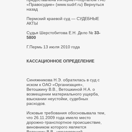
«Правосудие» (www.sudrf.ru) Вернуться
назад
Пермский краевой суд — СУДЕБНЫЕ
АКТЫ
Судья Шерстобитова Е.Н. Дело №
33-
5800
Г.Пермь 13 июля 2010 года
КАССАЦИОННОЕ ОПРЕДЕЛЕНИЕ
Синяжникова Н.Э. обратилась в суд с
иском к ОАО «Организация»,
Ветошкину В.В., Ветошкиной Н.А. о
возмещении материального ущерба,
взыскании неустойки, судебных
расходов.
Исковые требования обосновывала тем,
что 26.11.2009 года имело место
дорожно-транспортное происшествие,
виновником которого является
Ветошкин В.В., управлявший