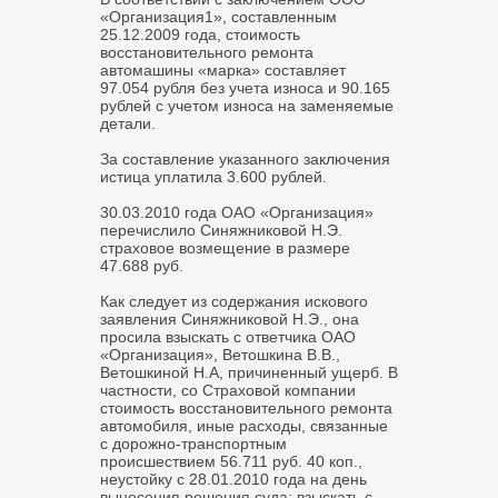
«Организация1», составленным
25.12.2009 года, стоимость
восстановительного ремонта
автомашины «марка» составляет
97.054 рубля без учета износа и 90.165
рублей с учетом износа на заменяемые
детали.
За составление указанного заключения
истица уплатила 3.600 рублей.
30.03.2010 года ОАО «Организация»
перечислило Синяжниковой Н.Э.
страховое возмещение в размере
47.688 руб.
Как следует из содержания искового
заявления Синяжниковой Н.Э., она
просила взыскать с ответчика ОАО
«Организация», Ветошкина В.В.,
Ветошкиной Н.А, причиненный ущерб. В
частности, со Страховой компании
стоимость восстановительного ремонта
автомобиля, иные расходы, связанные
с дорожно-транспортным
происшествием 56.711 руб. 40 коп.,
неустойку с 28.01.2010 года на день
вынесения решения суда; взыскать с