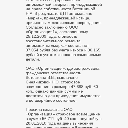
автомашиной «марка», принадлежащей
на праве собственности Ветошкиной
Н.А. В результате ДТП автомашине
«марка», принадлежащей истице,
причинены механические повреждения.
Согласно заключению ООО
«Организация1», составленному
25.12.2009 года, стоимость
восстановительного ремонта
автомашины «марка» составляет
97.054 рубля без учета износа и 90.165
рублей с учетом износа на заменяемые
детали.
ОАО «Организация», где застрахована
гражданская ответственность
Ветошкина В.В., выплачено
Синяниковой Н.Э. страховое
возмещение в размере 47.688 руб. 60
коп., однако данной суммы не
достаточно для приведения имущества
в до аварийное состояние.
Просила взыскать с ОАО
«Организация» страховое возмещение
в сумме 56.711 руб. 40 коп., неустойку с
28.01.2010 года на день вынесения
решения суда; взыскать с Ветошкиных