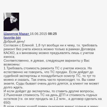
Шарипов Марат
16.06.2015
08:25
favorite-btn
Добрый день!
Согласен с Еленой. 1,8 тут вообще ни к чему, т.к. требовать
ремонт без учета износа можно только в рамках Договора
КАСКО, а к виновнику можно предъявлять лишь с учетом
износа.
Соответственно, я думаю, следующие варианты у Вас
возможны:
1.Требовать стоимость ремонта ТС с учетом износа. Но
естественно не говорить, что ТС продан. Если дойдет до
судебной экспертизы и понадобиться осмотр ТС, то тут то
можно и сказать. Так очень часто происходит, т.к. Вы сами
знаете, Суды бывает очень долго длятся, а клиент не может
долго ждать.
И если дойдет до экспертизы, то ставить другие вопросы,
2.Рыночная стоимость ТС на день ДТП и стоимость годных
остатков (т.к. он мог продать за 1.2 млн., а договор сделать на
650)
В этом случае ущерб равен рыночная минус годные и мину