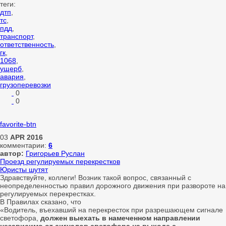
теги:
дтп
,
тс
,
пдд
,
транспорт
,
ответственность
,
гк
,
1068
,
ущерб
,
авария
,
грузоперевозки
0
0
favorite-btn
03
APR
2016
комментарии:
6
автор:
Григорьев Руслан
Проезд регулируемых перекрестков
Юристы шутят
Здравствуйте, коллеги! Возник такой вопрос, связанный с
неопределенностью правил дорожного движения при развороте на
регулируемых перекрестках.
В Правилах сказано, что
«Водитель, въехавший на перекресток при разрешающем сигнале
светофора,
должен выехать в намеченном направлении