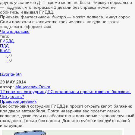
других участников ДТП, кроме меня, не было. Чиркнул нормально
— подумал, что покраской 1 детали без справки может не
обойтись, и вызвал ГИБДД.
Приехали фантастически быстро — может, полчаса, минут сорок.
Сами приехали в количестве трех человек, никуда не звали
«подъехать оформиться».
Читать дальше
теги:
ГИБДД
,
ПДД
,
КоАП
0
0
favorite-btn
29
MAY
2014
автор:
Мацулевич Ольга
12 советов: сотрудник ДПС остановил и просит открыть багажник.
Что делать?
Правовой дневник
Вас остановил сотрудник ГИБДД и просит открыть капот, багажник
или двери автомобиля. Почти наверняка вас посетит легкое
волнение, даже если вы абсолютно и полностью законопослушный
гражданин. Только без паники. Дышите глубже и следуйте нашей
инструкции.