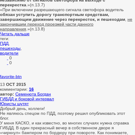
независимо от сигналов светофора на выходе с
перекрестка
.»(п.13.7)
«При включении разрешающего сигнала светофора водитель
обязан уступить дорогу транспортным средствам,
завершающим движение через перекресток, и пешеходам
,
не
закончившим переход проезжей части данного
направления
.»(п.13.8)
Читать дальше
теги:
ПДД
,
пешеходы
,
водители
0
0
favorite-btn
13
OCT
2015
комментарии:
16
автор:
Семенюта Богдан
ГИБДД и боковой интервал
Юристы шутят
Добрый день, коллеги!
Не являюсь спецом по ПДД, поэтому решил опубликовать этот
блог.
У меня КАСКО, и как известно, во многих случаях нужна справка
ГИБДД. В один прекрасный вечер в собственном дворе я
«чиркнул» бампером по бордюру при повороте. Как понимаете,