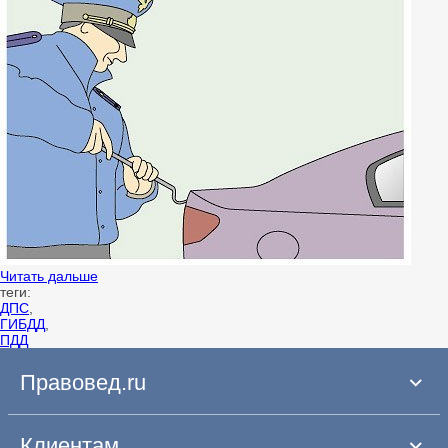
Читать дальше
теги:
ДПС
,
ГИБДД
,
ПДД
Правовед.ru
Клиентам