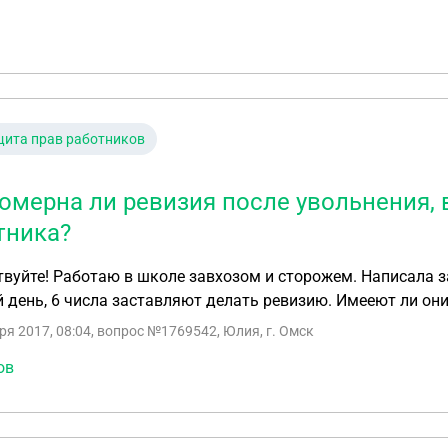
ата. Мы сидим уже почти месяц по домам а нам ни чего н
трудовые книжки и деньги какие положено, но не получили 
ели итоги ревизии. Вчера получили трудовые книжки со 
нии, а денег так нам и не отдали. Подскажите, что делать 
ита прав работников
омерна ли ревизия после увольнения,
тника?
вуйте! Работаю в школе завхозом и сторожем. Написала з
 день, 6 числа заставляют делать ревизию. Имееют ли они
ря 2017, 08:04
, вопрос №1769542, Юлия, г. Омск
ов