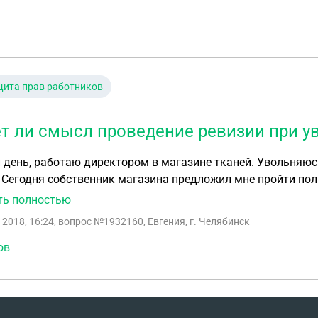
ита прав работников
т ли смысл проведение ревизии при у
день, работаю директором в магазине тканей. Увольняюсь
 Сегодня собственник магазина предложил мне пройти пол
овому договору я материально ответственное лицо. А по ф
ть полностью
списалась за вверенный мне товар. За оставшуюся неделю отработки не выполнимо осуществить
 2018, 16:24
, вопрос №1932160, Евгения, г. Челябинск
полную ревизию магазина. Подскажите пожалуйста, ка
ов