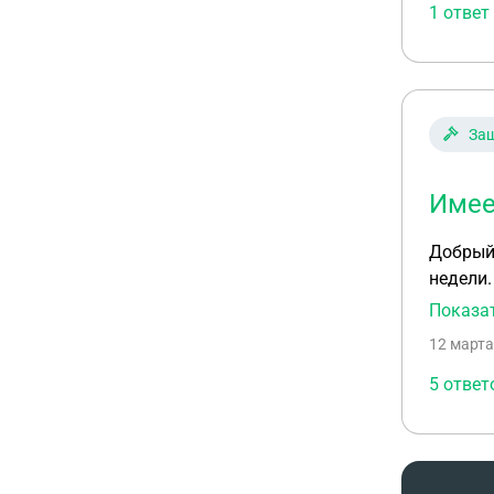
1 ответ
Защ
Имее
Добрый 
недели.
По труд
Показа
которой я бы ра
12 марта
5 ответ