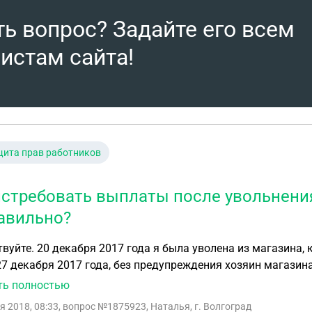
ть вопрос? Задайте его всем
истам сайта!
ита прав работников
истребовать выплаты после увольнения
авильно?
вуйте. 20 декабря 2017 года я была уволена из магазина, 
27 декабря 2017 года, без предупреждения хозяин магазин
ки данного магазина и два человека из другого магазина.
ть полностью
ателя. Мы пересчитали весь товар за два дня и нас, работ
я 2018, 08:33
, вопрос №1875923, Наталья, г. Волгоград