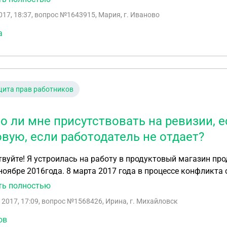
017, 18:37
, вопрос №1643915, Мария, г. Иваново
а
ита прав работников
о ли мне присутствовать на ревизии, е
овую, если работодатель не отдает?
вуйте! Я устроилась на работу в продуктовый магазин пр
ноябре 2016года. 8 марта 2017 года в процессе конфликта
атель попросил написать заявление на увольнение и уйти 
ть полностью
ниматель отказывается от того ,что заявление я писала. И
 2017, 17:09
, вопрос №1568426, Ирина, г. Михайловск
 месте в это время уже стажируется другой человек.Труд
тогов ревизии ,если все будет хорошо. Нужно ли мне идти
ов