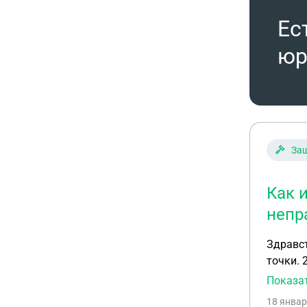
Ес
юр
Защ
Как 
непр
Здравст
точки. 
работни
Показа
председ
18 январ