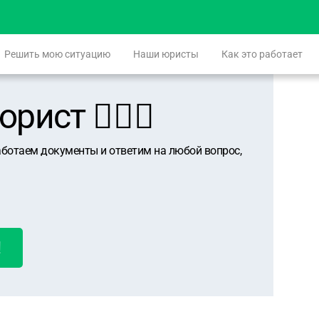
Решить мою ситуацию
Наши юристы
Как это работает
ист 👨🏻‍⚖️
аботаем документы и ответим на любой вопрос,
!