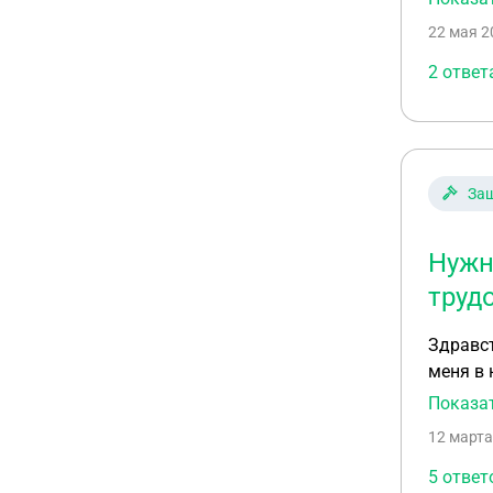
22 мая 2
2 ответ
Защ
Нужн
труд
Здравст
меня в 
Работод
Показа
предпри
12 марта
на моем
после и
5 ответ