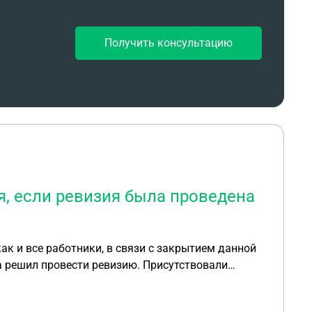
Получить консультацию
, если ревизия была проведена
как и все работники, в связи с закрытием данной
а решил провести ревизию. Присутствовали
 Ни какой приглашённой комиссии , ни какого
ников, отпустили по домам,сказав- сидите и ждите