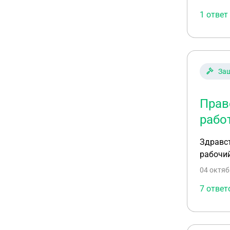
результ
отдать 
1 ответ
не подв
увольне
Защ
Прав
рабо
Здравст
рабочий
04 октяб
7 ответ