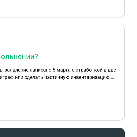
вольнении?
, заявление написано 5 марта с отработкой в две
играф или сделать частичную инвентаризацию...
акту при приёмке поставок нет ни одной бумаги, в
к мне быть? Что ответить собственнику?