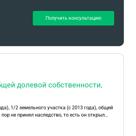
Получить консультацию
общей долевой собственности,
), общей
 пор не принял наследство, то есть он открыл
следство по закону не поучил, поскольку ссылается
пришло уведомление о необходимости проведения