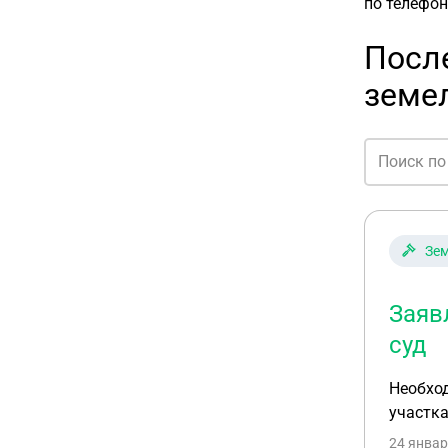
по телефо
После
земел
Зем
Заяв
суд
Необход
участка
24 январ