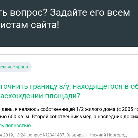
ть вопрос? Задайте его всем
истам сайта!
ельное право
уточнить границу з/у, находящегося в 
расхождении площади?
 я являюсь собственницей 1/2 жилого дома (с 2005 года), 1/2 земельного участка (с 2013 года
ю 600 кв. м. Второй собственник умер, а наследник до сих
твенное дело в 2017 году, но свидетельство о праве на на
ть полностью
то у него нет на это таких денег. Мне от администрации 
я 2019, 13:24
, вопрос №2341487, Эльвира, г. Нижний Новгород