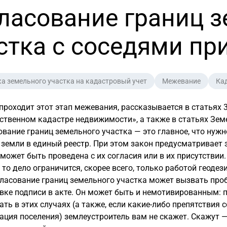
ласование границ 
стка с соседями п
а земельного участка на кадастровый учет
Межевание
Ка
 проходит этот этап межевания, рассказывается в статья
ственном кадастре недвижимости», а также в статьях Земе
ование границ земельного участка — это главное, что нуж
 земли в единый реестр. При этом закон предусматривает 
может быть проведена с их согласия или в их присутствии
, то дело ограничится, скорее всего, только работой геоде
ласование границ земельного участка может вызвать проб
вке подписи в акте. Он может быть и немотивированным: 
ать в этих случаях (а также, если
какие-либо
препятствия с
ция поселения) землеустроитель вам не скажет. Скажут —