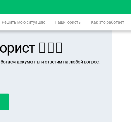
Решить мою ситуацию
Наши юристы
Как это работает
ист 👨🏻‍⚖️
аботаем документы и ответим на любой вопрос,
!