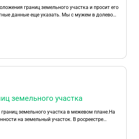
оложения границ земельного участка и просит его
ртные данные еще указать. Мы с мужем в долевой
жно ли нам его подписывать?
ниц земельного участка
я границ земельного участка в межевом плане.На
нности на земельный участок. В росреестре
в росреестр, мне стало известно о подделаной
ой ответственности по ст.327 УК РФ. Полиция