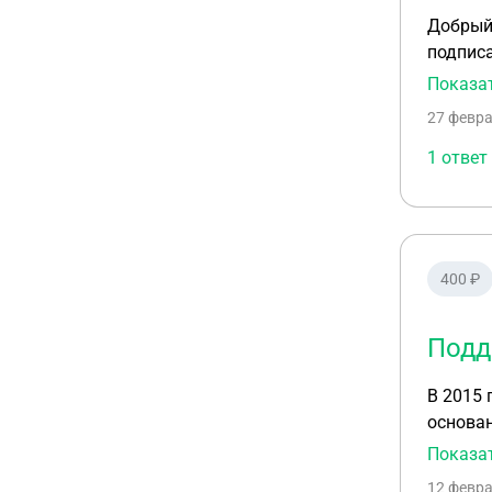
Добрый 
подписа
собстве
Показа
27 февра
1 ответ
400 ₽
Подд
В 2015 
основан
хранить
Показа
подписи
12 февра