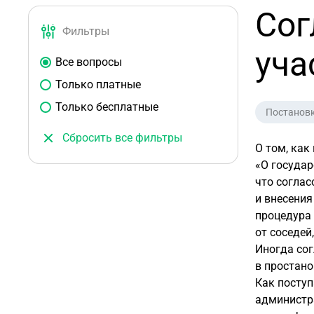
Сог
Фильтры
уча
Все вопросы
Только платные
Только бесплатные
Постановк
Сбросить все фильтры
О том, как
«О государ
что соглас
и внесения
процедура 
от соседей
Иногда сог
в простано
Как поступ
администра