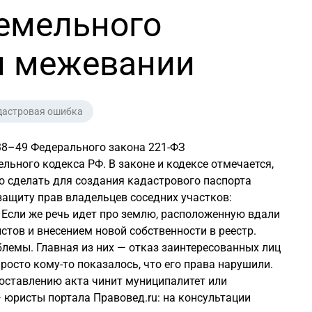
земельного
ри межевании
дастровая ошибка
х 38–49 Федерального закона
221-ФЗ
льного кодекса РФ. В законе и кодексе отмечается,
но сделать для создания кадастрового паспорта
защиту прав владельцев соседних участков:
. Если же речь идет про землю, расположенную вдали
зистов и внесением новой собственности в реестр.
лемы. Главная из них — отказ заинтересованных лиц
просто
кому-то
показалось, что его права нарушили.
оставлению акта чинит муниципалитет или
 юристы портала Правовед.ru: на консультации