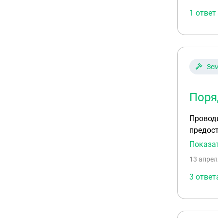
процеду
указанн
1 ответ
участка. Ме
наследн
превыси
больше. В
Зем
согласо
других 
собственности. Скажу более, наследник не даёт согласия
Поря
наследство 
растеря
Проводится с
предост
кадаст
Показа
13 апрел
3 ответ