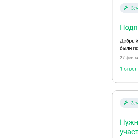
Зем
Подп
Добрый 
были по
27 февра
1 ответ
Зем
Нужн
учас