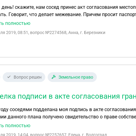
день! скажите, нам сосед принес акт согласования местоп
ть. Говорит, что делает межевание. Причем просит паспо
нности, значит и мои и мужа данные и подписи нужны. Ну
ть полностью
ля 2019, 08:51
, вопрос №2274568, Анна, г. Березники
Вопрос решен
Земельное право
елка подписи в акте согласования гра
году соседями подделана моя подпись в акте согласовани
ии данного плана получено свидетельство о праве собстве
ся лишь копия межевого плана. В 2018 году,после запроса 
ть полностью
 и я обратилась в полицию с привлечением лица к уголовн
ля 2019, 14:04
, вопрос №2257657, Елена, г. Волгоград