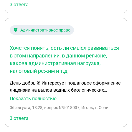
3 ответа
Административное право
Хочется понять, есть ли смысл развиваться
в этом направлении, в данном регионе,
какова административная нагрузка,
налоговый режим и т.д
День добрый! Интересует пошаговое оформление
лицензии на вылов водных биологических
ресурсов на территории Республики Карелия,в
Показать полностью
частности Ладожское озеро, прибрежный лов. От
06 августа, 18:28
, вопрос №5018037, Игорь, г. Сочи
самого начала: что актуальнее ООО или ИП ,
требования к судну,какой регистр, хочется видеть
3 ответа
картину в целом. Когда то занимался промыслом