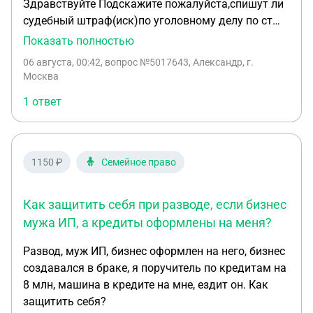
Здравствуйте Подскажите пожалуйста,спишут ли
деньгами ни квартирой. Получается что это
судебный штраф(иск)по уголовному делу по ст
обман. У них было российское представительство
260 ч.3,после отбытия наказания. Если был
в Москве оформленное на ИП управляющей. Я
Показать полностью
заключён контракт с МО в августе 2023 на один
несколько раз привозила наличные деньги в этот
06 августа, 00:42
, вопрос №5017643, Александр, г.
год,по истечении в 2024г ещё один на три года,
офис. Чеки все выдавались турецкие. Возможно
Москва
контракт вступил в законную силу только в марте
ли привлечь к ответственности в России ИП,
1 ответ
2026 номер приказа . Имеются гос награды Если
управляющую и менеджера?
шанс прекратить ИП,вроде по закону после
получения гос.нагрыду, судимость должны
аннулировать а штраф является одним из
1150 ₽
Семейное право
оснований судимости.? И на какие законы можно
опираться?
Как защитить себя при разводе, если бизнес
мужа ИП, а кредиты оформлены на меня?
Развод, муж ИП, бизнес оформлен на него, бизнес
создавался в браке, я поручитель по кредитам на
8 млн, машина в кредите на мне, ездит он. Как
защитить себя?