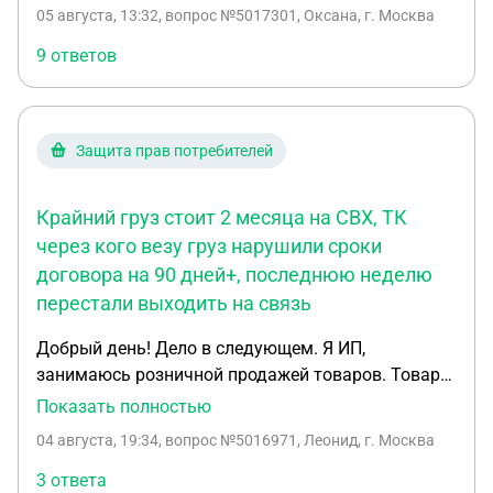
05 августа, 13:32
, вопрос №5017301, Оксана, г. Москва
9 ответов
Защита прав потребителей
Крайний груз стоит 2 месяца на СВХ, ТК
через кого везу груз нарушили сроки
договора на 90 дней+, последнюю неделю
перестали выходить на связь
Добрый день! Дело в следующем. Я ИП,
занимаюсь розничной продажей товаров. Товар
привожу с Китая, напрямую с фабрик, в белую
Показать полностью
через транспортную компанию, они занимаются и
04 августа, 19:34
, вопрос №5016971, Леонид, г. Москва
оплатой груза в Китае и всеми документами (ГДТ
и т.п.) и перевозкой. Крайний груз стоит 2 месяца
3 ответа