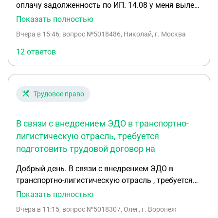
оплачу задолженность по ИП. 14.08 у меня вылет
из страны в отпуск. Вопрос где и как лучше
Показать полностью
произвести оплату, чтобы мне максимально
Вчера в 15:46
, вопрос №5018486, Николай, г. Москва
быстро смогли снять арест на выезд из страны?
12 ответов
Трудовое право
В связи с внедрением ЭДО в транспортно-
лигистическую отрасль, требуется
подготовить трудовой договор на
Добрый день. В связи с внедрением ЭДО в
транспортно-лигистическую отрасль , требуется
подготовить трудовой договор на оказание
Показать полностью
транспортных и водительских услуг ИП для
Вчера в 11:15
, вопрос №5018307, Олег, г. Воронеж
коммерческой организации на транспорте