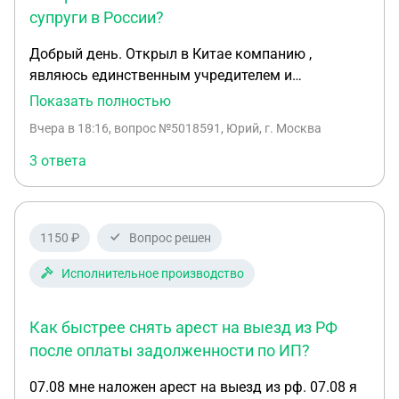
супруги в России?
Добрый день. Открыл в Китае компанию ,
являюсь единственным учредителем и
генеральным директором, экспортировать
Показать полностью
планирую санкционные товары , которые
Вчера в 18:16
, вопрос №5018591, Юрий, г. Москва
невозможно закупать напрямую с Российской
компании из за санкций. Основным покупателем
3 ответа
продукции будет моя жена зарегистрированная
как ИП, фамилия у нас одинаковая Вопрос-не
нарушаем мы в этом случае Российского
1150 ₽
Вопрос решен
законодательства , так как являемся мужем и
женой. Сведения в налоговую о том что я открыл
Исполнительное производство
компанию в Китае своевременно подал.
Как быстрее снять арест на выезд из РФ
после оплаты задолженности по ИП?
07.08 мне наложен арест на выезд из рф. 07.08 я