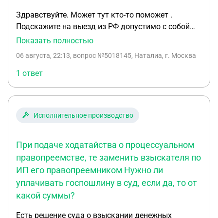
Здравствуйте. Может тут кто-то поможет .
Подскажите на выезд из РФ допустимо с собой
провести без декларации только 10 тыс
Показать полностью
долларов. У меня сумма превышает вдвое
06 августа, 22:13
, вопрос №5018145, Наталиа, г. Москва
соответственно мне прийдется написать эту
декларацию. У меня источник дохода ИП студия
1 ответ
красоты с выручкой за 2026 год 2 миллиона ,
плачу все налоги . Был брокерский счет на 3
миллиона но уже его закрыла , так же при выводе
Исполнительное производство
денег платила с них налог. Подскажите безопасно
все же вести большую сумму, не будет ли
проблем? Никогда так не делала и очень
При подаче ходатайства о процессуальном
переживаю
правопреемстве, те заменить взыскателя по
ИП его правопреемником Нужно ли
уплачивать госпошлину в суд, если да, то от
какой суммы?
Есть решение суда о взыскании денежных