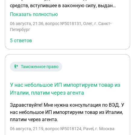
средств, вступившее в законную силу, выдан
исполнительный лист, возбуждено
Показать полностью
исполнительное производство в настоящий
06 августа, 21:36
, вопрос №5018131, Олег, г. Санкт-
момент не окончено. Между взыскателем и
Петербург
другим лицом заключён договор цессии(уступка
5 ответов
прав требования) этого долга. При подаче
ходатайства о процессуальном правопреемстве,
те заменить взыскателя по ИП его
правопреемником Нужно ли уплачивать
Таможенное право
госпошлину в суд, если да, то от какой суммы?
У нас небольшое ИП импортируем товар из
Италии, платим через агента
Здравствуйте! Мне нужна консультация по ВЭД. У
нас небольшое ИП импортируем товар из Италии,
платим через агента.
06 августа, 21:19
, вопрос №5018124, Pavel, г. Москва