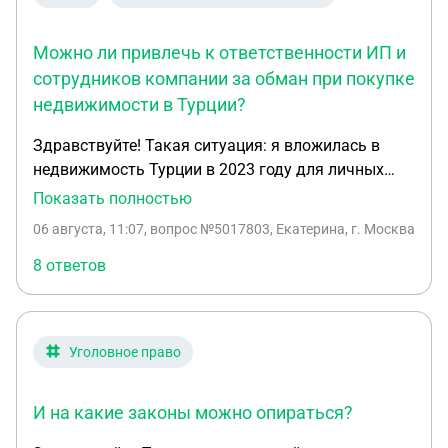
удалённо, поэтому у меня нет бумажного
договора с работодателем(не прислали)но был
трудовой подписан мною.
Можно ли привлечь к ответственности ИП и
сотрудников компании за обман при покупке
недвижимости в Турции?
Здравствуйте! Такая ситуация: я вложилась в
недвижимость Турции в 2023 году для личных
нужд (приобрела квартиру в рассрочку). Договор
Показать полностью
был заключен с турецкой компанией в Турции.
06 августа, 11:07
, вопрос №5017803, Екатерина, г. Москва
Объект так и не построился, в 2024 году мы
перезаключили договор на достраивающийся
8 ответов
объект, после годовой задержки со сдачей
объекта выяснилось, что этот объект им вообще
не принадлежит. При этом управляющая, которая
Уголовное право
подписывала договор по доверенности
соответственно также была в курсе, как и
директор с менеджером. Так как ранее у них были
И на какие законы можно опираться?
уже суды и людям они не компенсировали ни