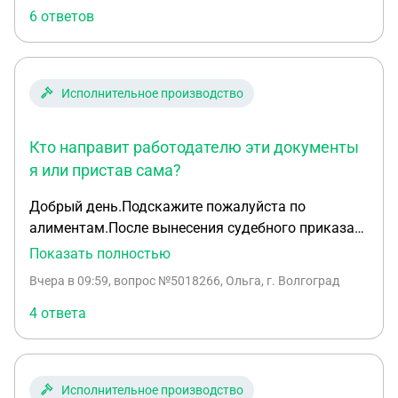
заказчика , с правом электронной подписи во
6 ответов
всех транспортных докумантах
Исполнительное производство
Кто направит работодателю эти документы
я или пристав сама?
Добрый день.Подскажите пожалуйста по
алиментам.После вынесения судебного приказа
документы направила судебным приставам по
Показать полностью
своему месту жительства,пристав отказала в
Вчера в 09:59
, вопрос №5018266, Ольга, г. Волгоград
возбуждении ИП и вернула документы,сказала
отправить приставам по месту жительства
4 ответа
должника.Направила документы приставам
должника,возбудили ИП я получила одну
выплату,после чего меняется пристав, ИП
Исполнительное производство