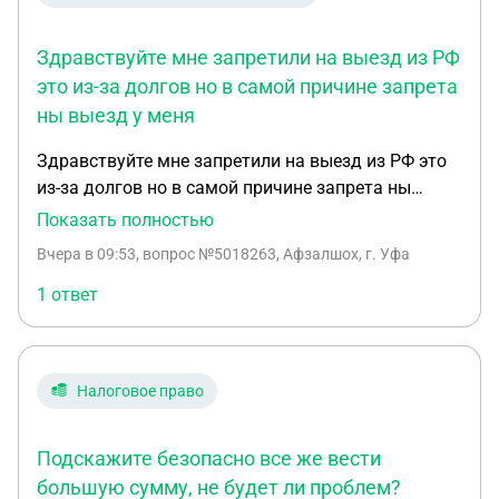
окончила с комментарием что должник работает
и необходимо направить документы по его месту
работы.Это законно вообще?А если он сменит
Здравствуйте мне запретили на выезд из РФ
место работы,кто его будет разыскивать?Кто
это из-за долгов но в самой причине запрета
направит работодателю эти документы я или
ны выезд у меня
пристав сама?И такой вопрос,судебный приказ
вынесен в феврале а документы приставам
Здравствуйте мне запретили на выезд из РФ это
попали только в июле,должнику могут насчитать
из-за долгов но в самой причине запрета ны
долг с февраля?
выезд у меня показывает только 3
Показать полностью
задолженности в сумму чуть больше 40 тысяч а
Вчера в 09:53
, вопрос №5018263, Афзалшох, г. Уфа
остальное это задолженности ИП я хотел бы
узнать погасив только ту сумму которая у меня
1 ответ
отображается как причина запрета на выезд я
смогу снять ограничения?
Налоговое право
Подскажите безопасно все же вести
большую сумму, не будет ли проблем?