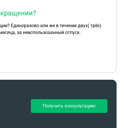
окращении?
и? Единоразово или же в течении двух( трёх)
есяца, за неиспользоаанный отпуск.
Получить консультацию