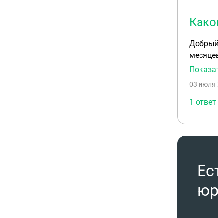
Како
Добрый 
месяцев
Показа
03 июля 
1 ответ
Ес
юр