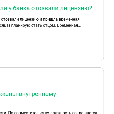
и у банка отозвали лицензию?
я отозвали лицензию и пришла временная
планирую стать отцом. Временная
ожены ли какие-то дополнительные выплаты при
ожены внутреннему
сти. По совместительству должность сокращается