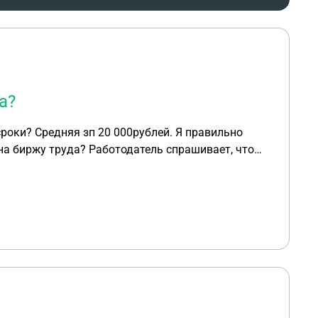
а?
роки? Средняя зп 20 000рублей. Я правильно
 на биржу труда? Работодатель спрашивает, что
согласию