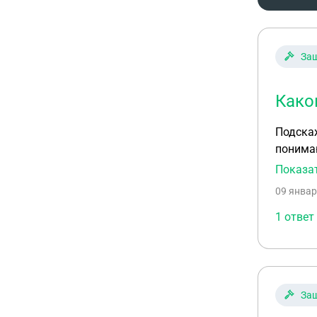
Защ
Како
Подскаж
понимаю
написа
Показа
09 январ
1 ответ
Защ