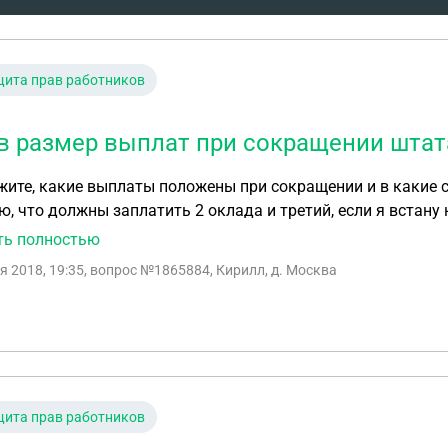
ита прав работников
в размер выплат при сокращении штат
ите, какие выплаты положены при сокращении и в какие с
, что должны заплатить 2 оклада и третий, если я встану
ть в трудовой книжке. По сокращению или по обоюдному 
ть полностью
я 2018, 19:35
, вопрос №1865884, Кирилл, д. Москва
ита прав работников