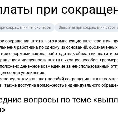
латы при сокраще
при сокращении пенсионеров
Выплаты при сокращении работн
ри сокращении штата − это компенсационные гарантии, п
льнения работника по одному из оснований, обозначенных 
твии с нормами закона, работодатель обязан выплатить ра
кращением численности штата выходное пособие в размер
положено денежное возмещение за неиспользованный отпус
цев со дня увольнения.
равовед.ru тема выплат пособий сокращения штата компл
в» также доступна возможность индивидуального обращен
едние вопросы по теме «вып
а»