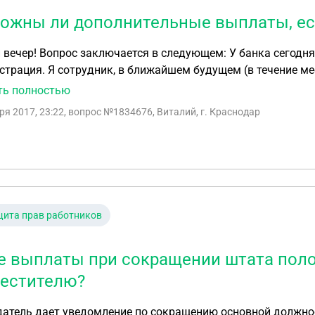
ожны ли дополнительные выплаты, есл
вечер! Вопрос заключается в следующем: У банка сегодн
трация. Я сотрудник, в ближайшем будущем (в течение месяца) 
трация будет минимум 2 месяца. Хотелось бы знать, пол
ть полностью
ении штата в таком случае?
ря 2017, 23:22
, вопрос №1834676, Виталий, г. Краснодар
ита прав работников
е выплаты при сокращении штата пол
естителю?
датель дает уведомление по сокращению основной должно