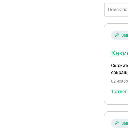
Защ
Каки
Скажите
сокращ
02 ноябр
1 ответ
Защ