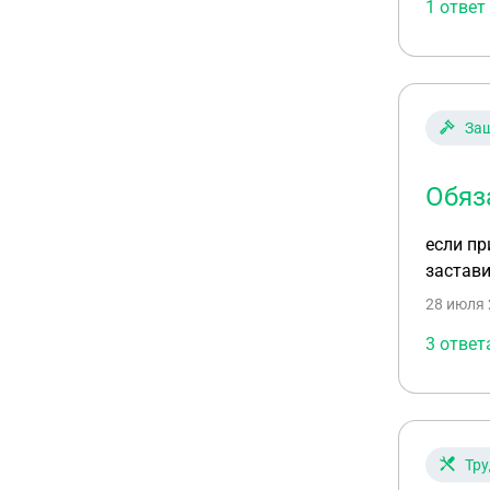
1 ответ
Защ
Обяз
если пр
застави
28 июля 
3 ответ
Тру