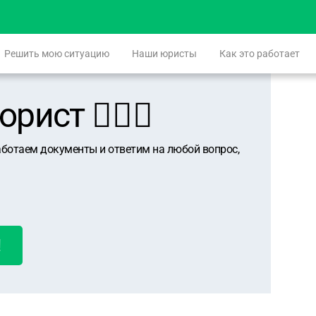
Решить мою ситуацию
Наши юристы
Как это работает
ист 👨🏻‍⚖️
аботаем документы и ответим на любой вопрос,
!