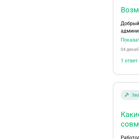
Возм
Добрый 
админис
админис
Показа
сокращ
04 декаб
1 ответ
Защ
Каки
совм
Работо