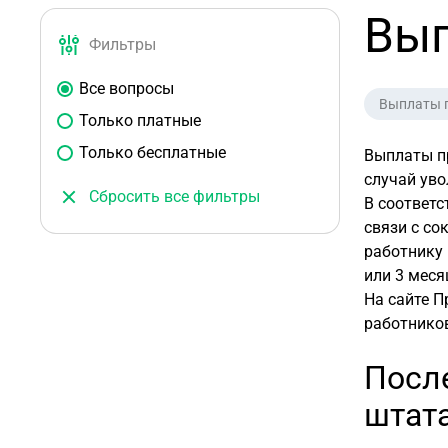
Вып
Фильтры
Все вопросы
Выплаты 
Только платные
Только бесплатные
Выплаты п
случай уво
Сбросить все фильтры
В соответс
связи с со
работнику 
или 3 меся
На сайте П
работнико
Посл
штат