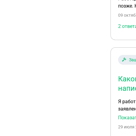
позже.
09 октяб
2 ответ
Защ
Како
напи
Я работ
заявлен
Показа
29 июля 