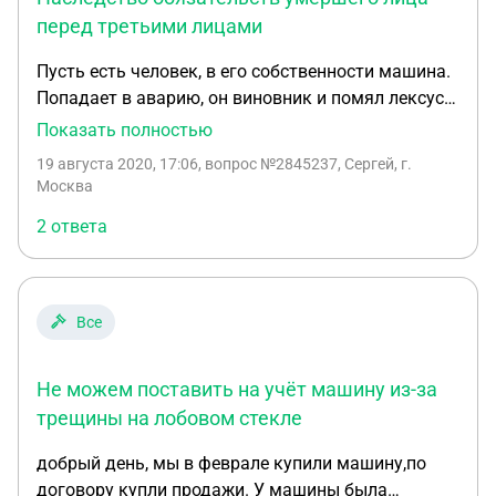
перед третьими лицами
Пусть есть человек, в его собственности машина.
Попадает в аварию, он виновник и помял лексус.
Виновник умирает в аварии. Машина переходит в
Показать полностью
собственность сына по наследству. Наследует ли
19 августа 2020, 17:06
, вопрос №2845237, Сергей, г.
он обременение в виде обязанности починить
Москва
лексус?
2 ответа
Все
Не можем поставить на учёт машину из-за
трещины на лобовом стекле
добрый день, мы в феврале купили машину,по
договору купли продажи. У машины была