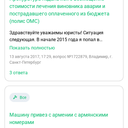
стоимости лечения виновника аварии и
пострадавшего оплаченного из бюджета
(полис ОМС)
Здравствуйте уважаемы юристы! Ситуация
следующая. В начале 2015 года я попал в
серьезное ДТП, меня вынесло на встречную
Показать полностью
полосу (через сплошную), где я столкнулся со
13 августа 2017, 17:29
, вопрос №1722879, Владимир, г.
встречной машиной. В результате чего у меня
Санкт-Петербург
было сломано бедро, ребро, нос и т.д. Обе
3 ответа
машины в хлам. У меня признали тяжкий вред
здоровью. В машине, в которую я врезался было
два пострадавших, у одного лишь сотрясение, у
второго ушиб бедра (хотя он сидел на заднем
Все
сидении!, т.е. был не пристегнут 100%). В
результате волшебной писанины врача в истории
Машину привез с армении с армянскими
болезни, его ушиб превратился в среднюю
тяжесть. В сентябре 2015 года меня лишили прав
номерами