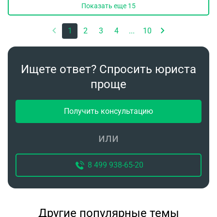
Показать еще
15
что мне и моему другу грозит в данной ситуации
и как лучше поступить?
1
2
3
4
...
10
Ищете ответ? Спросить юриста
проще
Получить консультацию
или
8 499 938-65-20
Другие популярные темы