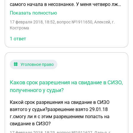
самого начала в несознанке. У меня четверо лже
свидетеля , по чьим словам было выстроено все
Показать полностью
дело?Не смотря на письмо падчерици где она
17 февраля 2018, 18:52
, вопрос №1911650, Алексей, г.
указывала что я не виноват ,показания
Кострома
свидетелей суд признал меня виновным.
1 ответ
Аппеляция тоже ни чем не помогла. У меня по
делу два эпизода 15и16гг. По экспертизам во мне
склонностей педафила не нашли У падчерици
тоже все нормально Не кто из свидетелей точное
Уголовное право
время случившегося сказать не могут только
указывают период с сентября по октябрь ,что в
Каков срок разрешения на свидание в СИЗО,
15году что в 16году. То есть получается что дело
построено только с их слов и якобы показаний
полученного у судьи?
падчерици. В впереди кассацианная инстанция
Какой срок разрешения на свидание в СИЗО
областного суда. Прошу Вас помогите !!!У меня
взятого у судьи?разрешение взято 29.01.18
помимо падчерици ещё четверо малолетних
г.смогу ли я с этим разрешением попасть на
детей! Прав на которых меня не лишили! Зарание
свидание в СИЗО?
благодарю Алексей.
17 февраля 2018, 18:23
, вопрос №1911627, Дарья, г.