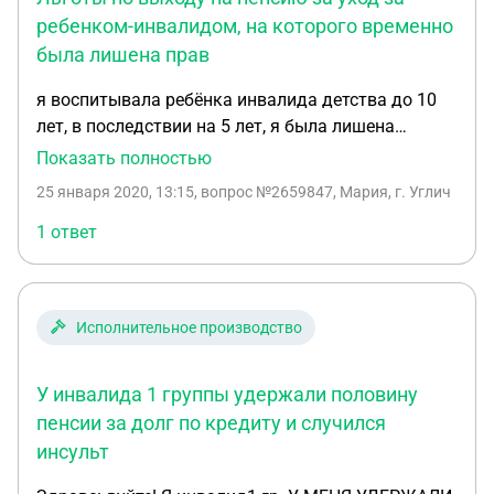
ребенком-инвалидом, на которого временно
была лишена прав
я воспитывала ребёнка инвалида детства до 10
лет, в последствии на 5 лет, я была лишена
родительских прав, но за два года до
Показать полностью
совершеннолетия ребёнка я востановилась в
25 января 2020, 13:15
, вопрос №2659847, Мария, г. Углич
правах. Учитывая данный факт, у меня вопрос-
сохранена ли за мной льгота для досрочного
1 ответ
выхода на пенсию? спасибо.
Исполнительное производство
У инвалида 1 группы удержали половину
пенсии за долг по кредиту и случился
инсульт