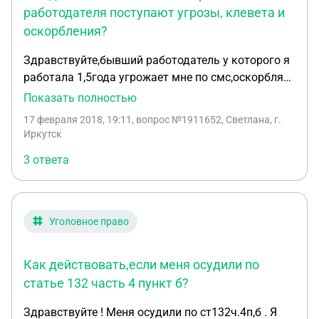
работодателя поступают угрозы, клевета и
оскорбления?
Здравствуйте,бывший работодатель у которого я
работала 1,5года угрожает мне по смс,оскорбляет
и пишет натуральную клевету,а все это от того
Показать полностью
что я написала на анти джоб (сайт черный
17 февраля 2018, 19:11
, вопрос №1911652, Светлана, г.
работодателей) свое мнение о их семье и об
Иркутск
отношении к работникам,там очень запутаная
3 ответа
история... Что мне делать куда обращаться???
Уголовное право
Как действовать,если меня осудили по
статье 132 часть 4 пункт б?
Здравствуйте ! Меня осудили по ст132ч.4п,б . Я