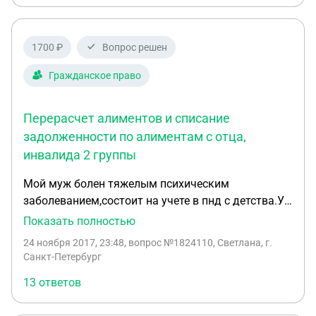
1700 ₽
Вопрос решен
Гражданское право
Перерасчет алиментов и списание
задолженности по алиментам с отца,
инвалида 2 группы
Мой муж болен тяжелым психическим
заболеванием,состоит на учете в пнд с детства.У
него есть дочь от первого брака которой 5
Показать полностью
лет.Первые три года пока нормально себя
24 ноября 2017, 23:48
, вопрос №1824110, Светлана, г.
чувствовал он работал и исправно платил
Санкт-Петербург
алименты.Но два года назад у него появились
13 ответов
симптомы психического заболевания.За два года
он лежал в четырех психиатрических