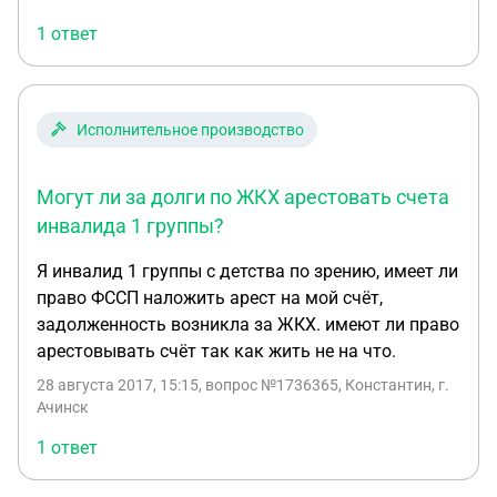
родственниками, ребёнок по месту прописки
1 ответ
своей и отца. Ребёнок-инвалид 6 лет. Пенсию
приносила почтальон, отдавала матери. А сейчас
мать хочет получать пенсию, хотя она же с
ребёнком не живёт. Сын мириться не настроен. Но
Исполнительное производство
суд же может на примирение дать 3 месяца, так
кто теперь в праве получать пенсию на ребёнка-
Могут ли за долги по ЖКХ арестовать счета
инвалида? И каким образом добиться того,
чтобы отец получал пенсию, раз ребёнок с ним
инвалида 1 группы?
живёт, хотя развода официально ещё нет?
Я инвалид 1 группы с детства по зрению, имеет ли
право ФССП наложить арест на мой счёт,
задолженность возникла за ЖКХ. имеют ли право
арестовывать счёт так как жить не на что.
28 августа 2017, 15:15
, вопрос №1736365, Константин, г.
Ачинск
1 ответ