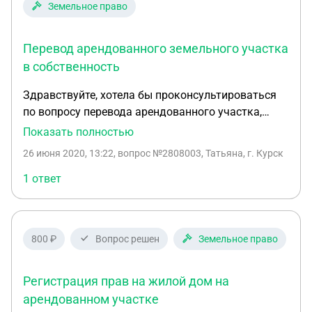
Земельное право
Перевод арендованного земельного участка
в собственность
Здравствуйте, хотела бы проконсультироваться
по вопросу перевода арендованного участка,
принадлежащего администрации района в
Показать полностью
собственность. На участке мною было проведено
26 июня 2020, 13:22
, вопрос №2808003, Татьяна, г. Курск
межевание, далее я подавала заявку на аукцион,
чтобы заключить договор аренды участка для
1 ответ
ведения ЛПХ. В итоге аукциона оформлендоговор
аренды в июне 2018 года сроком на 20 лет.
Изначально мы хотели построить на нём сарай
800 ₽
Вопрос решен
Земельное право
или начать строить что-то вроде гаража (так
сделали наши соседи за год до этого и выкупили
участок по кадастровой стоимости, просто
Регистрация прав на жилой дом на
сфотографироваи эту постройку, отправили
арендованном участке