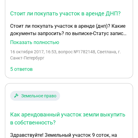
Стоит ли покупать участок в аренде ДНП?
Стоит ли покупать участок в аренде (днп)? Какие
документы запросить? по выписке-Статус записи
об объекте недвижимости: Сведения об объекте
Показать полностью
недвижимости имеют статус "временные". Дата
16 октября 2017, 16:53
, вопрос №1782148, Светлана, г.
истечения срока действия временного характера -
Санкт-Петербург
2020-12-31,
5 ответов
Земельное право
Как арендованный участок земли выкупить
в собственность?
Здравствуйте! Земельный участок 9 соток, на