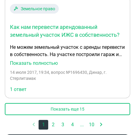
Земельное право
Как нам перевести арендованный
земельный участок ИЖС в собственность?
Не можем земельный участок с аренды перевести
в собственность. На участке построили гараж и
домик 14,5 кв.м. В местной администрации
Показать полностью
говорят что размер дома слишком маленький и
14 июля 2017, 19:34
, вопрос №1696430, Динар, г.
из за этого не можем перевести в собственность
Стерлитамак
земельный участок. Правомерно ли их поступок
1 ответ
Показать еще
15
1
2
3
4
...
10