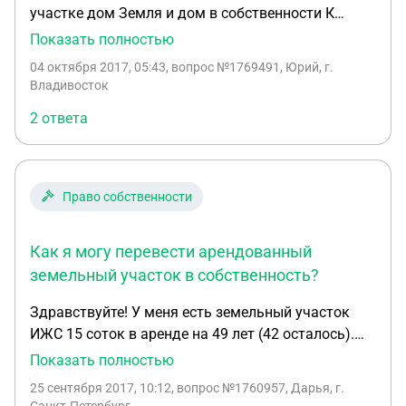
участке дом Земля и дом в собственности К
участку примыкает еще один участок - 3 сотки, он
Показать полностью
был в аренде, имел кадастровый номер Решили
04 октября 2017, 05:43
, вопрос №1769491, Юрий, г.
этот участок выкупить в собственность В
Владивосток
администрации сказали, что для этого мне
2 ответа
необходимо написать заявление об отказе от
аренды... Написал... Стали оформлять в
собственность... Выяснилось, что это делается
через аукцион... и вернуть в аренду через
Право собственности
аукцион... Ссылаются на то, что раньше в
кадастровой палате такое проходило, (без
Как я могу перевести арендованный
аукциона) а сейчас - нет Не понятно, я эти 3 сотки
арендовал, перед этим платил за кадастровое
земельный участок в собственность?
оформление, забор ставил, а теперь аукцион... Как
Здравствуйте! У меня есть земельный участок
мне действовать?
ИЖС 15 соток в аренде на 49 лет (42 осталось).
Пустой. Я хочу перевести его в собственность и
Показать полностью
продать часть. ( точнее половину участка по
25 сентября 2017, 10:12
, вопрос №1760957, Дарья, г.
четвертям). 1 вопрос: как я могу его перевести в