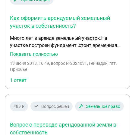
какие то подводные камни?
Как оформить арендуемый земельный
участок в собственность?
Много лет в аренде земельный участок.На
участке построен фундамент ,стоит временная
постройка под гараж и инструменты.Документы
Показать полностью
все на строительство дома
13 июня 2018, 16:49
, вопрос №2024031, Геннадий, пгт.
оформлены\кадастровый паспорт и т.д\.Могу ли
Приобье
я оформить участок в
1 ответ
собственность[преватизировать]и что для этого
нужно сделать?
489 ₽
Вопрос решен
Земельное право
Вопрос о переводе арендованной земли в
собственность