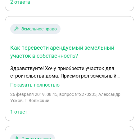
2 ответа
нужен. Можно ли оформить собственность и
объединить два участка без строительства? Если
все-таки придется строить, какими СНиПами
нужно руководствоваться?
Земельное право
Как перевести арендуемый земельный
участок в собственность?
Здравствуйте! Хочу приобрести участок для
строительства дома. Присмотрел земельный
участок в черте города, но он не в собственности а
Показать полностью
в аренде (как я понимаю у города), риэлтор
26 февраля 2019, 08:45
, вопрос №2273235, Александр
говорит, что после постройки дома, можно
Усков, г. Волжский
перевести в собственность. Хотел бы узнать более
1 ответ
подробно, как это все происходит. За какой срок
нужно построить дом? что нужно чтобы
перевести участок в собственность? это
бесплатно или платно, сколько это стоит. Есть ли
Приватизация