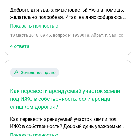
Доброго дня уважаемые юристы! Нужна помощь,
желательно подробная. Итак, на днях собираюсь
учавствовать в торгах по аренде земельного
Показать полностью
участка в черте города под ИЖС с возможностью
19 марта 2018, 09:46
, вопрос №1939018, Айрат, г. Заинск
выкупа. Т.к. в черте города ценник будет
необоснованнно высоким, свыше 2 млн. в год за 6
4 ответа
соток. Конечно же 2 млн в год нет и не будет, но
есть большое желание построется на этом
участке и перевести в собственность как можно
Земельное право
быстрее, желательно 1-3 месяца с начала аренды.
На сколько я знаю, для этого нужно: получить
разрешение на строительство, построить
Как перевести арендуемый участок земли
фундамент, стены, крышу, окна, двери (про
под ИЖС в собственность, если аренда
внутреннюю планировку не уверен). Подать
слишком дорогая?
документы на регистрацию недвижимого
имущества, далее с этим документом подать на
Как перевести арендуемый участок земли под
перевод в собственность. Из текущих проблем:
ИЖС в собственность? Добрый день уважаемые
денег минимум, хватит только на фундамент,
юристы! Прошу подсказать и развеять некоторые
Показать полностью