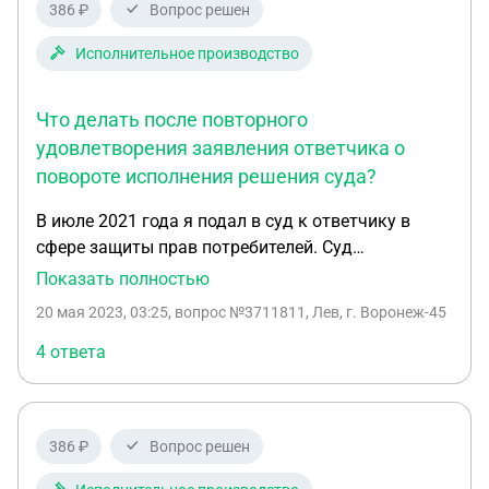
386 ₽
Вопрос решен
Исполнительное производство
Что делать после повторного
удовлетворения заявления ответчика о
повороте исполнения решения суда?
В июле 2021 года я подал в суд к ответчику в
сфере защиты прав потребителей. Суд
удовлетворил иск. Далее я получил
Показать полностью
исполнительный лист и деньги с ответчика были
20 мая 2023, 03:25
, вопрос №3711811, Лев, г. Воронеж-45
успешны перечислены. В сентябре 2021 года
ответчик подал апелляцию на заочное решение. В
4 ответа
ноябре 2021 года апелляция отменила решение
суда первой инстанции и определил отменить
решения суда первой инстанции об
386 ₽
Вопрос решен
удовлетворении иска. В декабре 2021 года я
подал апелляцию. В феврале 2022 года апелляция