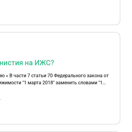
мнистия на ИЖС?
ю « В части 7 статьи 70 Федерального закона от
ижимости "1 марта 2018" заменить словами "1
218-ФЗ? Т.е. госдума в феврале продлила дачную
г