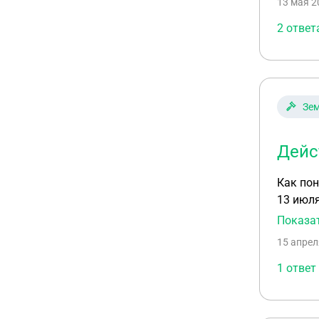
13 мая 2
2 ответ
Зем
Дейс
Как пон
13 июля
марта 2
Показа
амнисти
15 апрел
1 ответ