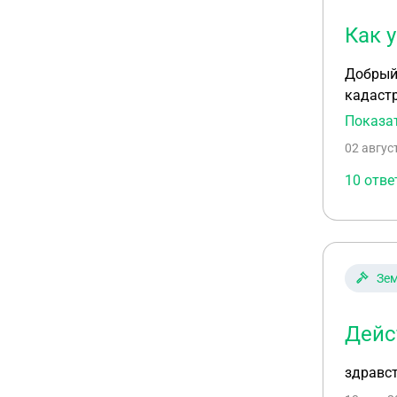
Как 
Добрый 
кадастр
лесная 
Показа
защиты»
02 авгус
Нужно л
соответ
10 отве
собстве
Если ва
Зем
Дейс
здравст