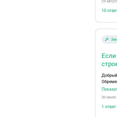
29 авгус
10 отве
Зем
Если
стро
Добрый день. Купили участок СХ-2, вид разрешенного испо
Обремен
ЕЗОЛ Р4 , где стро
Показа
подать 
30 июля 
строен
1 ответ