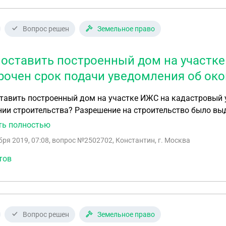
Вопрос решен
Земельное право
поставить построенный дом на участке
рочен срок подачи уведомления об око
тавить построенный дом на участке ИЖС на кадастровый у
шение на строительство было выдано в 2006 году - срок 10 лет. В 2016 истекло.
ончании строительства было подано в январе 2019г. - отказ (пю 17 ст. 55
ть полностью
кса РФ. PS. Уполномоченный орган исполнительной власти вернул уведомление об
бря 2019, 07:08
, вопрос №2502702, Константин, г. Москва
ии строительства застройщику без рассмотрения. В этом 
тся ненаправленным.
тов
Вопрос решен
Земельное право