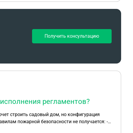
Получить консультацию
 исполнения регламентов?
вилам пожарной безопасности не получается: -
ности - не получится выдержать