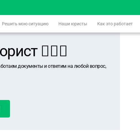
Решить мою ситуацию
Наши юристы
Как это работает
ист 👨🏻‍⚖️
аботаем документы и ответим на любой вопрос,
!