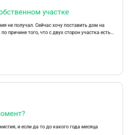
собственном участке
ия не получал. Сейчас хочу поставить дом на
по причине того, что с двух сторон участка есть
СП 4.13130.2013 «Системы противопожарной
дома до леса расстояние 30 метров выдержано.
ку, если уже есть заключение МЧС о
регистрировать дом на участке (Участок в
нные варианты со ссылками на статьи законов?
момент?
истия, и если да то до какого года месяца