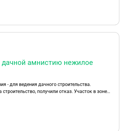
по дачной амнистию нежилое
 строительство, получили отказ. Участок в зоне
округ снт с зарегистрированными таким образом