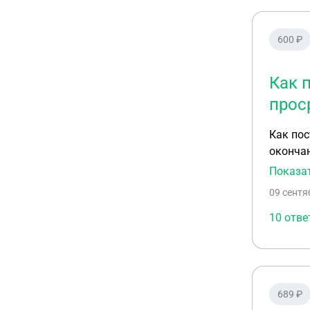
600 ₽
Как 
прос
Как пос
окончании строительства? Разре
Срок не продлевался. Уведомление об ок
Показа
Градостроительного коде
09 сентя
окончан
считае
10 отве
689 ₽