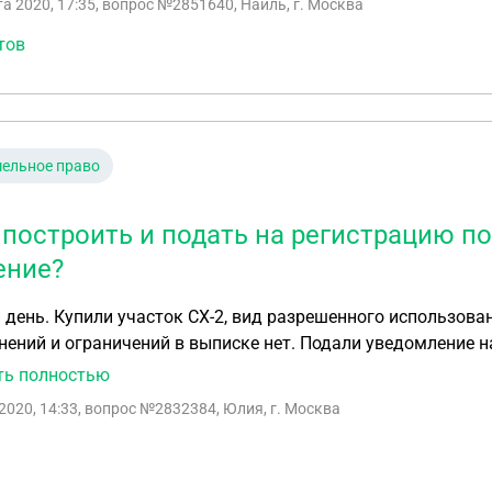
та 2020, 17:35
, вопрос №2851640, Наиль, г. Москва
тов
ельное право
 построить и подать на регистрацию 
ение?
льзования - для ведения дачного строительства.
ений и ограничений в выписке нет. Подали уведомление на
ительво любых сооружений запрещено. Что теперь делать? Расторгать договор? Если построить и
ть полностью
на регистрацию по дачной амнистию нежилое строение? В
2020, 14:33
, вопрос №2832384, Юлия, г. Москва
иями