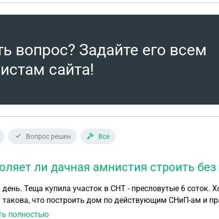
ть вопрос? Задайте его всем
истам сайта!
Вопрос решен
Все
оляет ли дачная амнистия строить без
оток. Хочет строить садовый дом, но конфигурация
 такова, что построить дом по действующим СНиП-ам и пра
тся выдержать 12 метров от дома соседей - это правило пожарной безопас
ть полностью