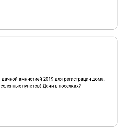
тии (до марта 21 года) - то проблем с этим не
ное?
 снипов. Просто эти дома все давно строились.
ментам не проходит.
аселенных пунктов) Дачи в поселках?