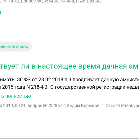
019, 14:42
, вопрос №2356489, Жанна, г. Астрахань
а
ельное право
твует ли в настоящее время дачная а
имать: 36-ФЗ от 28.02.2018 п.3 продлевает дачную амнисти
 2015 года N 218-ФЗ "О государственной регистрации недв
020"», а 340-ФЗ от 3.08.2018 п.8 ст.13 отменяет ч.7.ст.70 
ть полностью
ю до 20 года, а в августе отменила свое решение?
я 2019, 00:21
, вопрос №2328672, Вадим Бирюков, г. Санкт-Петербур