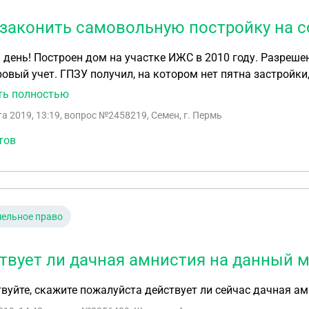
узаконить самовольную постройку на 
день! Построен дом на участке ИЖС в 2010 году. Разрешен
овый учет. ГПЗУ получил, на котором нет пятна застройки, 
полоса и до леса нет 30 метров, в соответствии с п.4.14 
ть полностью
 от 2013 года. Недавно получил заключение МЧС, что от 
та 2019, 13:19
, вопрос №2458219, Семен, г. Пермь
и и есть ли возможность поменять ГПЗУ по данному участ
ствии. Подскажите, пожалуйста, какой законный способ за
тов
нности)? Как зарегистрировать дом без суда? Какие зако
риантов без суда нет, то ответ не требуется
ельное право
твует ли дачная амнистия на данный 
вуйте, скажите пожалуйста действует ли сейчас дачная амн