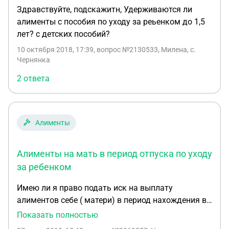
Здравствуйте, подскажитн, Удерживаются ли
алименты с пособия по уходу за реьенком до 1,5
лет? с детских пособий?
10 октября 2018, 17:39
, вопрос №2130533, Милена, с.
Чернянка
2 ответа
Алименты
Алименты на мать в период отпуска по уходу
за ребенком
Имею ли я право подать иск на выплату
алиментов себе ( матери) в период нахождения в
отпуске по уходу за ребенком до достижения им
Показать полностью
возраста полутора лет. Получаю от работодателя