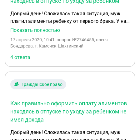
находясь в отпуске по уходу за ребенком
Добрый день! Сложилась такая ситуация, муж
платил алименты ребенку от первого брака. У нас
двое совместных детей первому 4 года и уже
Показать полностью
около месяца находиться в отпуске по уходу за
17 апреля 2020, 10:41
, вопрос №2746455, олеся
ребенком со вторым, получает пособие по уходу
Бондарева, г. Каменск-Шахтинский
18000р. (ребенку 1 год 4 месяца), по истечению
4 ответа
полутора лет второму ребенку, у мужа вообще не
будет ни каких выплат ... как юридически
правильно оформить оплату алиментов, т.к.
дохода иметь не будет??? Какие права имеет муж
Гражданское право
в этой ситуации и какие права имеет бывшая
жена??? Я вышла на работу.
Как правильно оформить оплату алиментов
находясь в отпуске по уходу за ребенком не
имея дохода
Добрый день! Сложилась такая ситуация, муж
платил алименты ребенку от первого брака. У нас