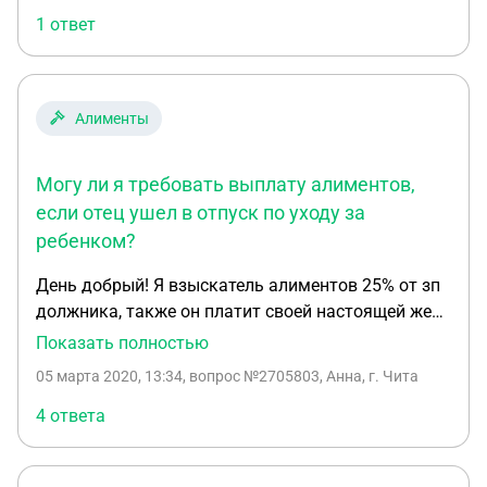
1 ответ
Алименты
Могу ли я требовать выплату алиментов,
если отец ушел в отпуск по уходу за
ребенком?
День добрый! Я взыскатель алиментов 25% от зп
должника, также он платит своей настоящей жене
25000р и двум их детям 33%. Всего взыскивали
Показать полностью
70% от зп. Сейчас ушел в отпуск на 1.5года по
05 марта 2020, 13:34
, вопрос №2705803, Анна, г. Чита
уходу уже за вновь родившемся 3 ребенком.
Алименты я перестала получать совсем, а
4 ответа
работодатель сказал что должник и не должен
мне ничего платить со своих соц.выплат.