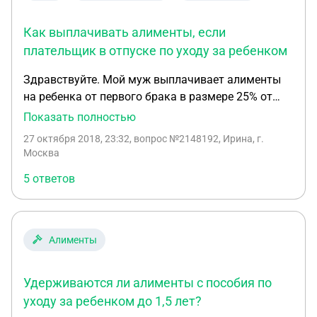
Как выплачивать алименты, если
плательщик в отпуске по уходу за ребенком
Здравствуйте. Мой муж выплачивает алименты
на ребенка от первого брака в размере 25% от
всех видов дохода. У нас в браке родился
Показать полностью
ребенок, сейчас я беременна вторым и по
27 октября 2018, 23:32
, вопрос №2148192, Ирина, г.
состоянию здоровья не могу ухаживать за нашим
Москва
общим ребенком. Поэтому он взял отпуск по
5 ответов
уходу за ребенком, до достижения им 3х летнего
возраста. Как теперь будут рассчитываться
алименты на ребенка от первого брака? Должен
ли он предоставлять какие-либо документы
Алименты
судебным приставам? Если да, то какие? Или
следует подавать иск в суд об уменьшении
Удерживаются ли алименты с пособия по
размера алиментов.
уходу за ребенком до 1,5 лет?