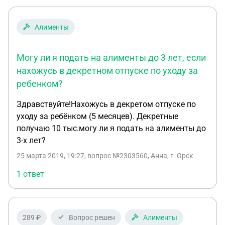
нарушении прав ребёнка опять пожимание
плечами. Вопрос можно ли взыскивать алименты
Алименты
с отца ребёнка сидящего в отпуске по уходу,
можно ли рассчитать задолженность и как
заставить платить алименты?
Могу ли я подать на алименты до 3 лет, если
нахожусь в декретном отпуске по уходу за
ребенком?
Здравствуйте!Нахожусь в декретом отпуске по
уходу за ребёнком (5 месяцев). Декретные
получаю 10 тыс.могу ли я подать на алименты до
3-х лет?
25 марта 2019, 19:27
, вопрос №2303560, Анна, г. Орск
1 ответ
289 ₽
Вопрос решен
Алименты