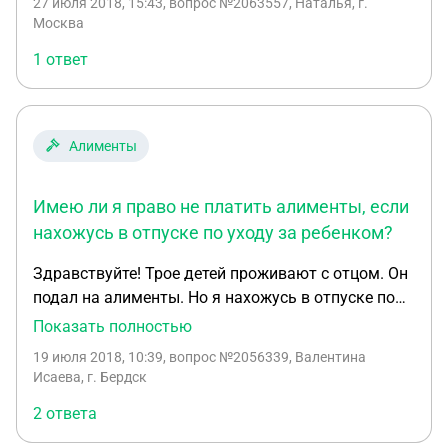
27 июля 2018, 15:43
, вопрос №2063557, Наталья, г.
пособие в размере 40 процентов от зарплаты.
Москва
1 ответ
Алименты
Имею ли я право не платить алименты, если
нахожусь в отпуске по уходу за ребенком?
Здравствуйте! Трое детей проживают с отцом. Он
подал на алименты. Но я нахожусь в отпуске по
уходу за ребенком 23.01.2018 г.р. . Официально не
Показать полностью
работала. Имеют ли приставы право сейчас
19 июля 2018, 10:39
, вопрос №2056339, Валентина
требовать от меня оплаты алиментов?
Исаева, г. Бердск
2 ответа