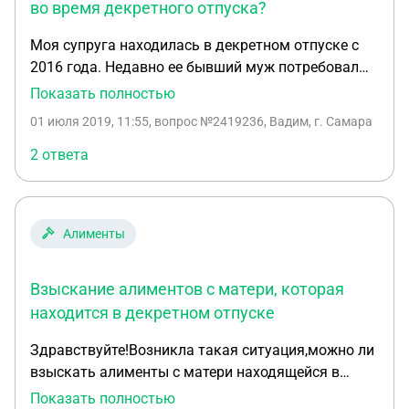
во время декретного отпуска?
Моя супруга находилась в декретном отпуске с
2016 года. Недавно ее бывший муж потребовал
алименты за последние три года, т.к. ее первый
Показать полностью
ребенок проживает с ним. Как производится
01 июля 2019, 11:55
, вопрос №2419236, Вадим, г. Самара
начисление алиментов, сколько моя жена должна
будет выплатить?
2 ответа
Алименты
Взыскание алиментов с матери, которая
находится в декретном отпуске
Здравствуйте!Возникла такая ситуация,можно ли
взыскать алименты с матери находящейся в
декретном отпуске,с учетом того что один
Показать полностью