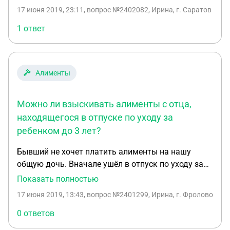
ребенок проживал с отцом,а другой с ней по
17 июня 2019, 23:11
, вопрос №2402082, Ирина, г. Саратов
решению суда в одинаковый период
времени.Отцу присудили платить алименты на
1 ответ
того ребенка,который проживал с матерью,а ей
можно присудить алименты на того
ребенка,который проживал с отцом?
Алименты
Можно ли взыскивать алименты с отца,
находящегося в отпуске по уходу за
ребенком до 3 лет?
Бывший не хочет платить алименты на нашу
общую дочь. Вначале ушёл в отпуск по уходу за
ребёнком до полутара лет, сейчас продлил отпуск
Показать полностью
до 3 лет. Суд и приставы разводят плечами
17 июня 2019, 13:43
, вопрос №2401299, Ирина, г. Фролово
говоря, что формально не могут насчитать
задолженность и не имеют право взыскивать с
0 ответов
него алименты. На моё высказывание о