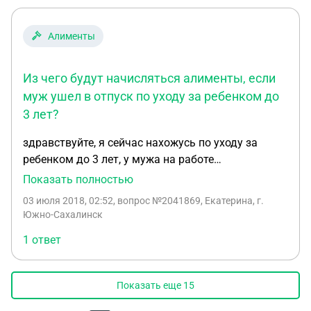
Алименты
Из чего будут начисляться алименты, если
муж ушел в отпуск по уходу за ребенком до
3 лет?
здравствуйте, я сейчас нахожусь по уходу за
ребенком до 3 лет, у мужа на работе
задерживают з/п. решили что по уходу за
Показать полностью
ребенком пойдет он,но у него есть ребенок от
03 июля 2018, 02:52
, вопрос №2041869, Екатерина, г.
первого брака,на которого он выплачивает
Южно-Сахалинск
алименты. Получается алименты будут
1 ответ
начисляться от детских,которые он будет
получать до 3 лет. Хотя это же детские деньги.
Или не имеет значение?
Показать еще
15