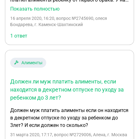
двое совместных детей первому 4 года и уже
Показать полностью
около месяца находиться в отпуске по уходу за
16 апреля 2020, 16:20
, вопрос №2745690, олеся
ребенком со вторым (ребенку 1 год 4 месяца), ...
Бондарева, г. Каменск-Шахтинский
как юридически правильно оформить оплату
1 ответ
алиментов, т.к. дохода иметь не будет??? Я
вышла на работу.
Алименты
Должен ли муж платить алименты, если
находится в декретном отпуске по уходу за
ребенком до 3 лет?
Должен муж платить алименты если он находится
в декретном отпуске по уходу за ребенком до
3лет? И если должен то сколько?
31 марта 2020, 17:17
, вопрос №2729006, Алена, г. Москва