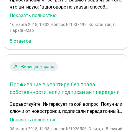
что цитирую: "в договоре не указан способ
передачи регистрируемого объекта
Показать полностью
недвижимости, кроме того указанный выше
16 марта 2018, 19:32
, вопрос №1937198, Константин, г.
передаточный акт или иной документ о передаче
Нарьян-Мар
представлен не был..." Хотя в договоре
5 ответов
специально прописал такой пункт: "Расчет между
Сторонами произведен полностью до подписания
настоящего договора. " и такой "Стороны
договорились, что настоящий Договор
Жилищное право
одновременно является актом приема-передачи
Объекта. Подписание договора свидетельствует о
Проживание в квартире без права
произведенном Покупателем осмотре Объекта, и
его согласии принять Объект в том техническом
собственности, если подписан акт передачи
состоянии, в котором он находится на дату
Здравствуйте! Интересует такой вопрос. Получили
подписания Договора." Правомерно ли?
ключи от новостройки, подписали передаточный
Приостановили регистрацию аж до 06.06.2018 (3
акт. Можем ли мы жить в квартире, если пока еще
Показать полностью
месяца ждать). Что можно сделать в моем
документы на оформление собственности
случае? Время поджимает
05 марта 2018, 11:38
, вопрос №1926506, Ольга, г. Великий