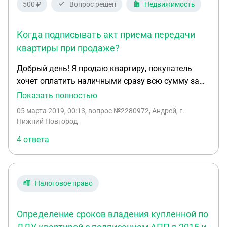
500 ₽
Вопрос решен
Недвижимость
требуют что бы я сама отозвала заявление или
они обратиться в прокуратуру по факту
Когда подписывать акт приема передачи
мошенничества. Как я могу внести изменения в
акт приёма- передачи.
квартиры при продаже?
Добрый день! Я продаю квартиру, покупатель
хочет оплатить наличными сразу всю сумму за
квартиру. До подписания договора ДКП. Можно
Показать полностью
ли сразу после получения денег подписывать акт
05 марта 2019, 00:13
, вопрос №2280972, Андрей, г.
приема передачи квартиры и передавать её
Нижний Новгород
физически? Т.е. если юридически право
4 ответа
собственности ещё не перешло (регистрация
договора ещё не прошла) покупателю, а акт
подписан. Кто несёт в таком случае
ответственность за квартиру до момента
Налоговое право
регистрации права собственности? К примеру,
если покупатель в это время причинит ущерб
Определение сроков владения купленной по
квартире и соседним помещениям?