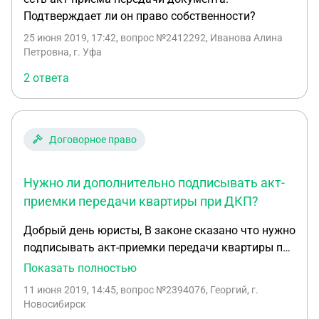
Подтверждает ли он право собственности?
25 июня 2019, 17:42
, вопрос №2412292, Иванова Алина
Петровна, г. Уфа
2 ответа
Договорное право
Нужно ли дополнительно подписывать акт-
приемки передачи квартиры при ДКП?
Добрый день юристы, В законе сказано что нужно
подписывать акт-приемки передачи квартиры при
купле продаже, но я только что в своем договоре
Показать полностью
обнаружил что он является актом-приемки
11 июня 2019, 14:45
, вопрос №2394076, Георгий, г.
передачи. Это разве законно? Буду рад на
Новосибирск
полноценный ответ со ссылками на