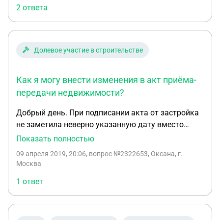
2 ответа
законодательство. Заранее благодарю
Долевое участие в строительстве
Как я могу внести изменения в акт приёма-
передачи недвижимости?
Добрый день. При подписании акта от застройка
не заметила неверно указанную дату вместо
27.12.17г. мне поставили 22.01.18г. Я оформила
Показать полностью
право собственности и основанием был акт от
09 апреля 2019, 20:06
, вопрос №2322653, Оксана, г.
22.01.18г. Теперь при возврате НДФЛ я
Москва
обнаружила эту неточность и обратилась в
1 ответ
строительную компанию с просьбой исправить
акт. Стр. компания акт исправила, а юстиция
отказывается вносить изменения в акт в части
даты. Это правомерно? Отказ мне не дают,