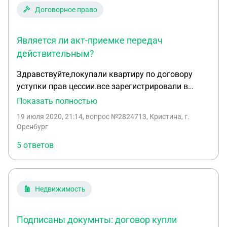
Договорное право
Является ли акт-приемке передач
действительным?
Здравствуйте,покупали квартиру по договору
уступки прав цессии.все зарегистрировали в
МФЦ.Гедавно перебирала документы и
Показать полностью
обнаружила в акте-приемке передач опечатку
19 июля 2020, 21:14
, вопрос №2824713, Кристина, г.
одной буквы.Ве перечне договоров застройщик
Оренбург
вместо АО написано ОА.Является ли акт-приемке
5 ответов
передач действительным?и как это можно
изменить?
Недвижимость
Подписаны докумнты: договор купли