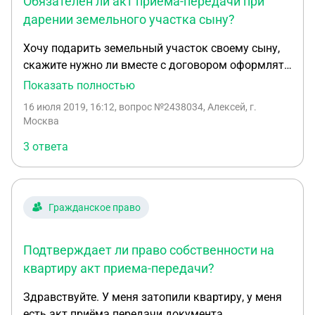
Обязателен ли акт приема-передачи при
дарении земельного участка сыну?
Хочу подарить земельный участок своему сыну,
скажите нужно ли вместе с договором оформлять
акт приема-передачи или можно обойтись без
Показать полностью
него. Если нужно, то составлять до
16 июля 2019, 16:12
, вопрос №2438034, Алексей, г.
гос.регистрации или после? В образцах договора
Москва
указан пункт о том что данный акт нужно
3 ответа
составлять одновременно с договором дарения
до гос.регистрации
Гражданское право
Подтверждает ли право собственности на
квартиру акт приема-передачи?
Здравствуйте. У меня затопили квартиру, у меня
есть акт приёма передачи документа.