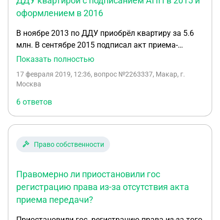
ДДУ квартирой с подписанием АПП в 2015 и
оформлением в 2016
В ноябре 2013 по ДДУ приобрёл квартиру за 5.6
млн. В сентябре 2015 подписал акт приема-
передачи. В июне 2016 г. Зарегистрировал право
Показать полностью
собственности. В апреле 2019 г. собираюсь
17 февраля 2019, 12:36
, вопрос №2263337, Макар, г.
продать за 12 млн. Подскажите какой срок
Москва
владения и необходимо ли уплачивать налог.
6 ответов
Прошу учесть, что встречаюстся мнения, что срок
владения начинается с даты передачи квартиры
от застройщика (в моем случае) 3 года уже
прошло.
Право собственности
Правомерно ли приостановили гос
регистрацию права из-за отсутствия акта
приема передачи?
Приостановили гос. регистрацию права из-за того,