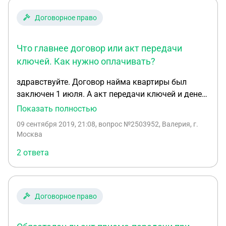
приема передачи считается отказом от
исполнения обязательства передать имущество.
Договорное право
Получается, что согласно этой статье если не
подписан акт, сделка может быть признана
Что главнее договор или акт передачи
недействительной? Какую фразу можно добавить
в ДКП чтобы обезопасить себя? Интересует
ключей. Как нужно оплачивать?
замена акта на что то подобное: Обязательства
здравствуйте. Договор найма квартиры был
продавца передать недвижимость Покупателю , а
заключен 1 июля. А акт передачи ключей и денег
Покупателя принять имущество считаются
был подписан 20 августа. До этого ни кто там не
Показать полностью
исполненными после регистрации договора в
жил. Хозяева сейчас требуют платить деньги как
Росреестре и переходе права собственности?
09 сентября 2019, 21:08
, вопрос №2503952, Валерия, г.
по договору 10 числа. кто прав? если мы прожили
Москва
там только формальна 2 неделе
2 ответа
Договорное право