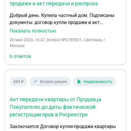
продажи и акт передачи и распрска
Добрый день. Купила частный дом. Подписаны
докумнты: договор купли продажи и акт
передачи и распрска. Все документы подписаны в
Показать полностью
октябре 2018 года. До сих пор не могу
26 мая 2020, 16:47
, вопрос №2783921, Светлана, г.
договориться с продавцом идти в мфц или
Москва
росреестр. Подскажите что делать дальше чтобы
6 ответов
оформить дом в мою собственность
489 ₽
Вопрос решен
Недвижимость
Акт передачи квартиры от Продавца
Покупателю до даты фактической
регистрации прав в Росреестре
Заключается Договор купли-продажи квартиры