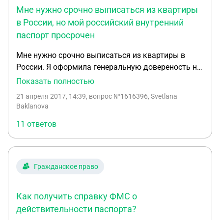
дорого, и займет много времени, это очень плохой
алгоритм? уже не хочется этой 'девичьей'
Мне нужно срочно выписаться из квартиры
вариант. То есть, я просто пытаюсь разобраться,
фамилии, пусть оставят , которую получил в
в России, но мой российский внутренний
как мне правильно действовать в данной
браке. может ли загс по истечении 6 лет внести
паспорт просрочен
ситуации, что бы заиметь проблем.
изменения в свидетельство о расторжении брака?
если да, то на основании чего птмать зачвление?
Мне нужно срочно выписаться из квартиры в
спасибо.
России. Я оформила генеральную довереность на
мою маму, но мой российский внутренний
Показать полностью
паспорт просрочен. Есть ли какая-нибудь
21 апреля 2017, 14:39
, вопрос №1616396, Svetlana
возможность решить этот вопрос без поездки по
Baklanova
месту жительства?
11 ответов
Гражданское право
Как получить справку ФМС о
действительности паспорта?