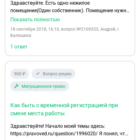
Здравствуйте. Есть одно нежилое
аллергия на собаку ,поэтому чаще находимся вне
помещение(Один собственник). Помещение нужно
дома. Что я выезжаю по работе за границу и в
разделить на два, с отдельными входами (входы
Показать полностью
гости. Сказали заведет криминальное дело на
из подъезда). Разрешение на перепланировку и
неё.мы тут же выехали за границу.и Через два
18 сентября 2018, 16:10
, вопрос №2109333, Андрей, г.
проект получены. В БТИ, для составления
дня зарегистрировались в доме племянника за
Балашиха
технического плана, просят предоставить
городом. Грозит ли мне выдворение?Как сказал
1 ответ
"Решение собственника о разделе нежилого
полицейский!
помещения". Прошу скинуть образец Решения
собственника о разделе нежилого помещения"
900 ₽
Вопрос решен
Миграционное право
Как быть с временной регистрацией при
смене места работы
Здравствуйте! Начало моей темы здесь:
https://pravoved.ru/question/1996020/ Я понял, что