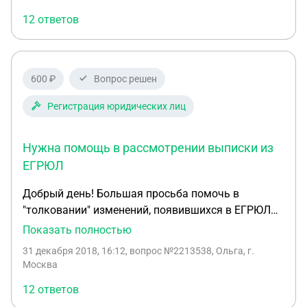
месту пребывания в Москве. Подскажите
12 ответов
пожалуйста, в какое территориальное
подразделение ГУВМ МВД надо подать
уведомление о заключении трудового договора?
В Москве? Во Владимирской области?
600 ₽
Вопрос решен
Регистрация юридических лиц
Нужна помощь в рассмотрении выписки из
ЕГРЮЛ
Добрый день! Большая просьба помочь в
"толковании" изменений, появившихся в ЕГРЮЛ
нашей организации. Дело в том, что 03.12.2018 у
Показать полностью
нас в выписке появилась отметка о принятом
31 декабря 2018, 16:12
, вопрос №2213538, Ольга, г.
решении налогового органа об исключении
Москва
организации из реестра юридических лиц в связи
12 ответов
с недостоверностью содержащихся в ЕГРЮЛ