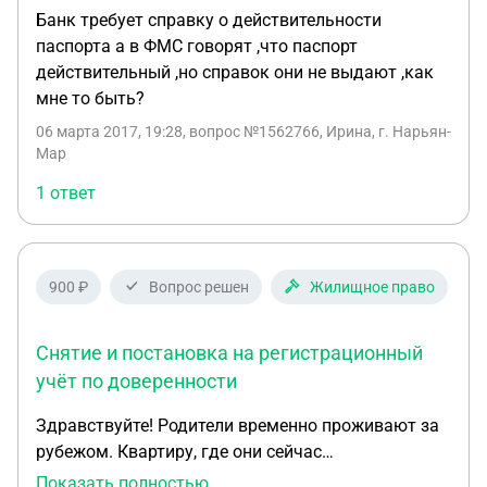
Банк требует справку о действительности
паспорта а в ФМС говорят ,что паспорт
действительный ,но справок они не выдают ,как
мне то быть?
06 марта 2017, 19:28
, вопрос №1562766, Ирина, г. Нарьян-
Мар
1 ответ
900 ₽
Вопрос решен
Жилищное право
Снятие и постановка на регистрационный
учёт по доверенности
Здравствуйте! Родители временно проживают за
рубежом. Квартиру, где они сейчас
зарегистрированы, сын продаёт и покупает
Показать полностью