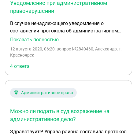
Уведомление при административном
правонарушении
В случае ненадлежащего уведомления о
составлении протокола об административном
правонарушении, но при этом с последующим
Показать полностью
участием лица в рассмотрении дела на вынесении
12 августа 2020, 06:20
, вопрос №2840460, Александр, г.
Постановления об административном
Красноярск
правонарушении, возможно ли в жалобе на такое
4 ответа
Постановление писать о ненадлежащем
уведомлении по протоколу? Будет ли такой
протокол недопустимым доказательством, если
на момент его составления у органа
Административное право
отсутствовали надлежащие доказательства
извещения лица привлекаемого к
Можно ли подать в суд возражение на
ответственности, при этом последующие
уведомления по делу надлежащие и лицо
административное дело?
принимало участие в рассмотрения дела?
Здравствуйте! Управа района составила протокол