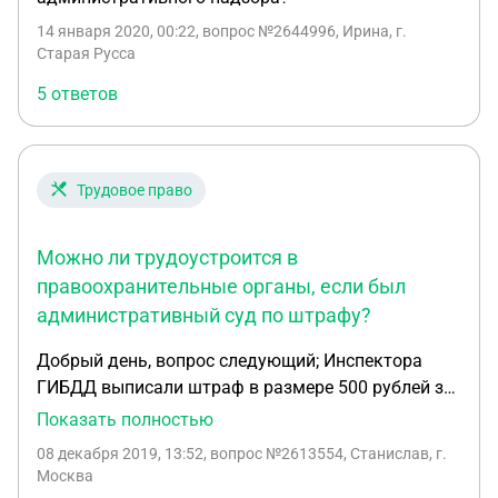
расходов. Могу ли я обжаловать определение
мирового суда и на каком основании?
14 января 2020, 00:22
, вопрос №2644996, Ирина, г.
Старая Русса
5 ответов
Трудовое право
Можно ли трудоустроится в
правоохранительные органы, если был
административный суд по штрафу?
Добрый день, вопрос следующий; Инспектора
ГИБДД выписали штраф в размере 500 рублей за
"тонирование передних стекол пленкой" в течении
Показать полностью
20 дней скидка на оплату 250 рублей. Но ситуация
08 декабря 2019, 13:52
, вопрос №2613554, Станислав, г.
следующая..... Прошло несколько месяцев и я
Москва
забыл про этот штраф, спустя не которое время