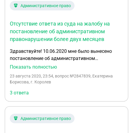
Административное право
Отсутствие ответа из суда на жалобу на
постановление об административном
правонарушении более двух месяцев
Здравствуйте! 10.06.2020 мне было вынесено
постановление об административном
правонарушении. 16.06.2020 я подала жалобу в
Показать полностью
районный суд с просьбой рассмотреть жалобу в
23 августа 2020, 23:54
, вопрос №2847839, Екатерина
моё отсутствие и направить копию решения мне
Борисова, г. Королев
по электронной почте. На сегодняшний день
3 ответа
какой-либо ответ из суда отсутствует, и 16.08.
данный штраф появился в моем аккаунте на
портале "Госуслуги". Что может означать
отсутствие ответа из суда и как долго суд может
Административное право
рассматривать жалобу? Какими должны быть
мои действия в случае отсутствия ответа? По