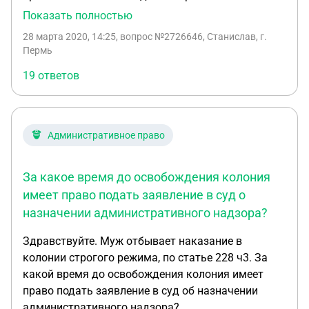
правонарушении за самовольно установленный
Показать полностью
нестационарный торговый объект (ч.1 ст. 9.1
28 марта 2020, 14:25
, вопрос №2726646, Станислав, г.
Закона Пермского края №460-ПК от 06.04.2015г.).
Пермь
Я обжаловал данное решение в районном суде, и
19 ответов
решение мирового суда было отменено. После
этого я подал в мировой суд заявление о
взыскании судебных расходов (расходы на
адвоката) с Администрации муниципального
Административное право
района. Мировой суд вынес определение, что
вопросы, связанные с расходами на оплату услуг
За какое время до освобождения колония
защитника по делам, которые рассматриваются в
судах общей юрисдикции в порядке производства
имеет право подать заявление в суд о
по делам об административных
назначении административного надзора?
правонарушениях, рассмотрению в порядке
Здравствуйте. Муж отбывает наказание в
осуществления административного
колонии строгого режима, по статье 228 ч3. За
судопроизводства и гражданско-процессуального
какой время до освобождения колония имеет
законодательства не подлежат. Таким образом
право подать заявление в суд об назначении
мне было отказано во взыскании судебных
административного надзора?