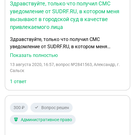
Здравствуйте, только что получил СМС
прошествии какого срока при отсутствии ответа
стоит подавать жалобу в верховный суд? Заранее
уведомление от SUDRF.RU, в котором меня
спасибо!
вызывают в городской суд в качестве
привлекаемого лица
Здравствуйте, только что получил СМС
уведомление от SUDRF.RU, в котором меня
вызывают в городской суд в качестве
Показать полностью
привлекаемого лица. Далее указаны адрес, номер
13 августа 2020, 16:57
, вопрос №2841563, Александр, г.
дела, дата, время, кабинет. Почтового
Сальск
уведомления с повесткой я не получал.
1 ответ
Разъясните пожалуйста, что в таком случае
делать.
300 ₽
Вопрос решен
Административное право