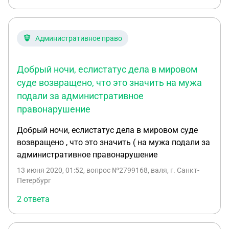
нужно,но относится ли это к обращению в суд?
привлечением меня к адм. ответственности.
СПАСИБО!
Административное право
Добрый ночи, еслистатус дела в мировом
суде возвращено, что это значить на мужа
подали за административное
правонарушение
Добрый ночи, еслистатус дела в мировом суде
возвращено , что это значить ( на мужа подали за
административное правонарушение
13 июня 2020, 01:52
, вопрос №2799168, валя, г. Санкт-
Петербург
2 ответа