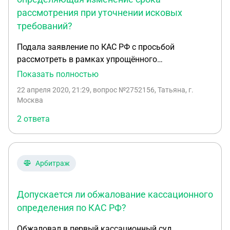
рассмотрения при уточнении исковых
требований?
Подала заявление по КАС РФ с просьбой
рассмотреть в рамках упрощённого
(письменного) производства. Принято к
Показать полностью
производству. Вынесено определение о
22 апреля 2020, 21:29
, вопрос №2752156, Татьяна, г.
подготовке дела к судебному разбирательству.
Москва
Вынесено определение о назначении дела к
2 ответа
судебному разбирательству. Мне необходимо
уточнить исковые требования. Вместе с
ходатайством подаю уточнённый иск ? В какой
статье КАС РФ прописана норма определяющая
Арбитраж
изменение срока рассмотрения ? Ходатайство об
уточнении требований обязана направлять
Допускается ли обжалование кассационного
ответчикам ?
определения по КАС РФ?
Обжаловал в первый кассационный суд