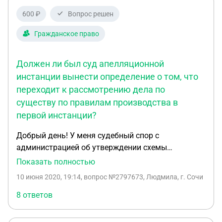
600 ₽
Вопрос решен
Гражданское право
Должен ли был суд апелляционной
инстанции вынести определение о том, что
переходит к рассмотрению дела по
существу по правилам производства в
первой инстанции?
Добрый день! У меня судебный спор с
администрацией об утверждении схемы
расположения земельного участка. Суд первой
Показать полностью
инстанции принял решение в мою пользу,
10 июня 2020, 19:14
, вопрос №2797673, Людмила, г. Сочи
разумеется, администрация подала апелляцию и
выиграла ее. Но меня смущает, то что , как
8 ответов
выяснилось из мотивировочной части
апелляционного определения, суд перешел к