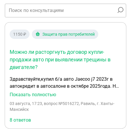
1150 ₽
Защита прав потребителей
Можно ли расторгнуть договор купли-
продажи авто при выявлении трещины в
двигателе?
Здравствуйте,купил б/а авто Jaecoo j7 2023г в
автокредит в автосалоне в октябре 2025года. На
автомобиле ручки выдвижные они сломались и
Показать полностью
перестали выезжать,при осмотре специалистом в
03 августа, 17:23
, вопрос №5016272, Равиль, г. Ханты-
автосалоне согласились поменять их по гарантии
Мансийск
и еще при осмотре выявили течь масла с
8 ответов
двигателя думали что сальник бежит,заказали
запчасти и отпустили меня. 1 августа 2026 года