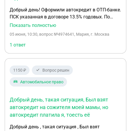
Добрый день! Оформили автокредит в ОТП-банке.
ПСК указанная в договоре 13.5% годовых. По
факту в кредитном договоре первые 6 месяцев
Показать полностью
ставка по кредиту 38,77%, 1 месяц после 18,7%, а
05 июня, 10:30
, вопрос №4974641, Мария, г. Москва
со следующего года 1 % годовых. В договоре
указано, что переменная ставка не применяется.
1 ответ
Простыми словами банк хочет получить все
проценты по кредиту в первые полгода. Законны
ли такие условия?
1150 ₽
Вопрос решен
Автомобильное право
Добрый день, такая ситуация, Был взят
автокредит на сожителя моей мамы, но
автокредит платила я, тоесть её
Добрый день , такая ситуация , Был взят