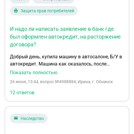
производство за неосновательное обогащение ,
вопрос аналогичный - могу ли я их списать ( ип
Защита прав потребителей
получены до заключения контракта , также
приостановлены на срок действия контракта)
И надо ли написать заявление в банк где
был оформлен автокредит, на расторжение
договора?
Добрый день, купила машину в автосалоне, Б/У в
автокредит. Машина как оказалось, после
проверки через день в диагностическом центре
Показать полностью
машина в неисправном состоянии. Много
26 июня, 13:44
, вопрос №4988884, Ирина, г. Обнинск
недочетов не значительных, и самое главное
двигатель на замену. Плюс были откручены
12 ответов
рулевые наконечники, что могло спровоцировать
аварию, с неизвестным последствиями. Машина
Рено Сандеро 2016 года, цена и так завышена ,
Наследство
кредит оформлен почти 17000000, а в договоре
купли продажи на автомобиль написано 1360000.