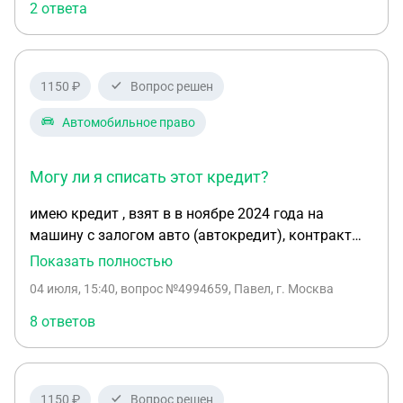
платит! 10.000 раз в три недели дает чтобы мы
2 ответа
оплачивали. Я уже не знаю как моему жениху
помочь, куда дальше двигаться и что делать,
подскажите пожалуйста про банк, может ли такое
1150 ₽
Вопрос решен
быть?
Автомобильное право
Могу ли я списать этот кредит?
имею кредит , взят в в ноябре 2024 года на
машину с залогом авто (автокредит), контракт
подписал в апреле 2026 года, были просрочки по
Показать полностью
кредиту , на данный момент просрочек нет ,
04 июля, 15:40
, вопрос №4994659, Павел, г. Москва
оформлены кредитные каникулы на срок
действия контракта , имею удостоверение
8 ответов
ветерана боевых действий . Могу ли я списать
этот кредит ? Так же имеются исполнительные
производства по авто штрафам и исполнительное
1150 ₽
Вопрос решен