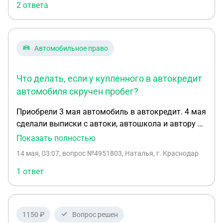
2 ответа
Автомобильное право
Что делать, если у купленного в автокредит
автомобиля скручен пробег?
Приобрели 3 мая автомобиль в автокредит. 4 мая
сделали выписки с автоки, автошкола и автору и
обнаружили, что на скручен пробег. Написали
Показать полностью
досудебную претензию в автосалон с целью
14 мая, 03:07
, вопрос №4951803, Наталья, г. Краснодар
расторжения ДКП. Приьензию приняли. Далее
предоставили ответ в котором если в двух словах
1 ответ
они написали, что при встрече всё обсудим. Мы
так же в переписке начали настаивать, чтобы они
письменно зафиксировали способ
1150 ₽
Вопрос решен
урегулирования, а именно расторжение дкп, по