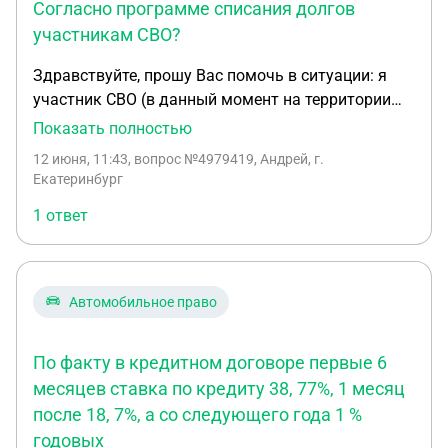
Так как в салоне сказали разница остаётся им!
Согласно программе списания долгов
Так как эти 340000 тыс якобы вертульные. Но с
участникам СВО?
меня потребовали расписку о получении этих
Здравствуйте, прошу Вас помочь в ситуации: я
средств, хотя деньги мне никто не давал. На мою
участник СВО (в данный момент на территории
претензию и мои условия получила пока в устной
проведения СВО) , у меня умер отец, у него
форме отказ. Попросила прислать мне всё в
Показать полностью
остался не погашеным автокредит, в право
письменном виде. Какие мои дальнейшие
12 июня, 11:43
, вопрос №4979419, Андрей, г.
наследство перейдет ли долг мне и могу ли я
действия, через сколько мне идти в прокуратуру?
Екатеринбург
списать долг по автокредиту, перешедшему мне
И надо ли написать заявление в банк где был
1 ответ
по наследству, как участник СВО. Согласно
оформлен автокредит, на расторжение договора?
программе списания долгов участникам СВО?
Автомобильное право
По факту в кредитном договоре первые 6
месяцев ставка по кредиту 38, 77%, 1 месяц
после 18, 7%, а со следующего года 1 %
годовых