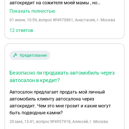
автокредит на сожителя моей мамы , но
автокредит платила я , тоесть её дочь , Но
Показать полностью
сожитель умер и теперь его сестра требует отдать
01 июня, 10:59
, вопрос №4970861, Анастасия, г. Москва
машину ей , Как вернуть деньги за выплаченный
кредит мной ?
12 ответов
Кредитование
Безопасно ли продавать автомобиль через
автосалон в кредит?
Автосалон предлагает продать мой личный
автомобиль клиенту автосалона через
автокредит. Чем это мне грозит и какие могут
быть подводные камни?
20 мая, 13:41
, вопрос №4957918, Алексей, г. Москва