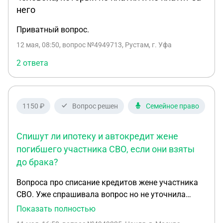
недостатками оказанных услуг/товаров или
комиссии? На какие судебные акты ссылаться
него
обязанностями по возмещению убытков. Вопрос.
(дело Трубина, Омск, апрель 2025)? 2. Как
На сколько это всё корректно? На сколько
Приватный вопрос.
правильно сформулировать иск: признать п. 4.4
обязательно стоит взять автоюриста на встречу
недействительным (ст. 16 ЗоЗПП)? 3. Какой юрист
12 мая, 08:50
, вопрос №4949713, Рустам, г. Уфа
10го числа? Что необходимо обязательно учесть
в Москве выигрывал такие дела против Т-Банка?
в данной ситуации?
2 ответа
Контакты. Спасибо!
1150 ₽
Вопрос решен
Семейное право
Спишут ли ипотеку и автокредит жене
погибшего участника СВО, если они взяты
до брака?
Вопроса про списание кредитов жене участника
СВО. Уже спрашивала вопрос но не уточнила
нюансов , ипотека и автокредит взят на имя жены
Показать полностью
, не в браке , потом брак был заключен , родилась