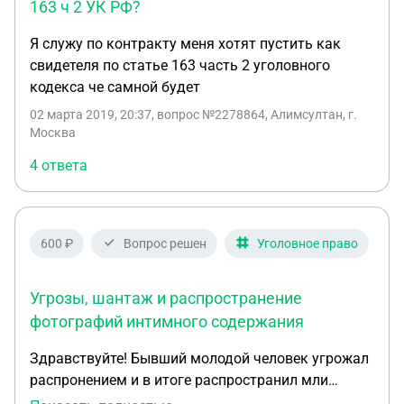
которых я не знал и не знаю, что они там могли
163 ч 2 УК РФ?
делать. Квартиру я, естественно, обыскал, но черт
знает. Что нужно делать и как обезопасить себя?
Я служу по контракту меня хотят пустить как
Стоит ли пойти в полицию и самому на себя
свидетеля по статье 163 часть 2 уголовного
заказать обыск, чтобы иметь некий документ, что
кодекса че самной будет
обыск проведен и ничего не найдено? А если и
02 марта 2019, 20:37
, вопрос №2278864, Алимсултан, г.
найдено, то я сам это инициировал.
Москва
4 ответа
600 ₽
Вопрос решен
Уголовное право
Угрозы, шантаж и распространение
фотографий интимного содержания
Здравствуйте! Бывший молодой человек угрожал
распронением и в итоге распространил мли
фотографии интимного характера, отправив их