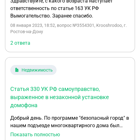
Здравствуйте, с какого возраста наступает
ответственность по статье 163 УК РФ
Вымогательство. Заранее спасибо.
08 января 2023, 18:52
, вопрос №3554301, Krooshrodoo, г.
Ростов-на-Дону
2 ответа
Недвижимость
Статья 330 УК РФ самоуправство,
выраженное в незаконной установке
домофона
Добрый день. По программе "безопасный город" в
нашем подъезде многоквартирного дома был
установлен домофон. Общего собрания по
Показать полностью