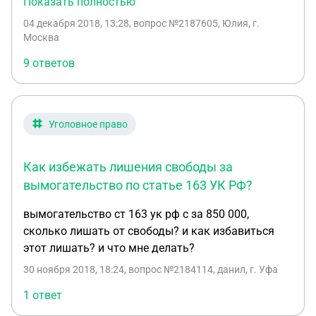
Показать полностью
двум моим знакомым. Я - гражданка РФ, он -
04 декабря 2018, 13:28
, вопрос №2187605, Юлия, г.
Марокко. Я знаю, что могу обратиться с
Москва
заявлением в полицию, но у меня вопрос такой:
9 ответов
могу ли я сделать это по месту своей прописки
без выезда в Марокко? И есть ли давность по
такого рода делу, если, допустим, я обращусь в
полицию через год? Это важно для меня.
Уголовное право
Спасибо!
Как избежать лишения свободы за
вымогательство по статье 163 УК РФ?
вымогательство ст 163 ук рф с за 850 000,
сколько лишать от свободы? и как избавиться
этот лишать? и что мне делать?
30 ноября 2018, 18:24
, вопрос №2184114, данил, г. Уфа
1 ответ