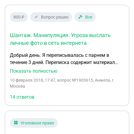
800 ₽
Вопрос решен
Все
Шантаж. Манипуляция. Угроза выслать
личные фото в сеть интернета
Добрый день. Я переписывалась с парнем в
течение 3 дней. Переписка содержит материал
18+. У него есть мои фотографии в нижнем белье.
Показать полностью
После ссоры. Он хочет выслать всем моим
10 февраля 2018, 17:47
, вопрос №1903615, Анжела, г.
друзьям в социальных сетях мои фотки и
Москва
переписки. И ещё в сеть выложить Всю интим
14 ответов
переписку . Сейчас угрожает . Говорит, чтобы я
либо приехала к нему домой либо он выложит все
фотки. Я его знаю в течение 3 дней. Я его боюсь. И
я уверена его угрозы не фальшивы. Он хочет меня
Уголовное право
наказать за враньё. И он хочет купить новую Сим