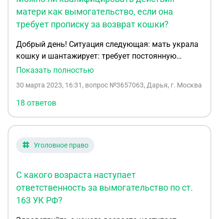
матери как вымогательство, если она
требует прописку за возврат кошки?
Добрый день! Ситуация следующая: мать украла
кошку и шантажирует: требует постоянную
прописку в квартире, а она вернет животное.
Показать полностью
можно ли это квалифицировать по статье 163 УК
30 марта 2023, 16:31
, вопрос №3657063, Дарья, г. Москва
РФ Вымогательство?
18 ответов
Уголовное право
С какого возраста наступает
ответственность за вымогательство по ст.
163 УК РФ?