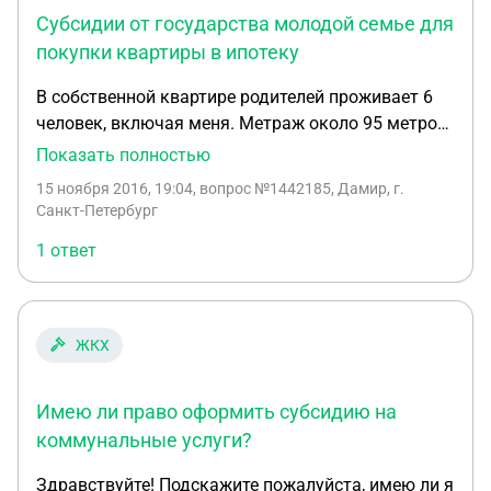
Субсидии от государства молодой семье для
покупки квартиры в ипотеку
В собственной квартире родителей проживает 6
человек, включая меня. Метраж около 95 метров,
у каждого своя доля и на каждого приходится
Показать полностью
более 15 метров как и положено по закону.
15 ноября 2016, 19:04
, вопрос №1442185, Дамир, г.
Можно ли рассчитывать на субсидии от
Санкт-Петербург
государства если отписаться от своей доли в
1 ответ
пользу родителей.
ЖКХ
Имею ли право оформить субсидию на
коммунальные услуги?
Здравствуйте! Подскажите пожалуйста, имею ли я