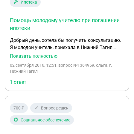
Ипотека
Помощь молодому учителю при погашении
ипотеки
Добрый день, хотела бы получить консультацию.
Я молодой учитель, приехала в Нижний Тагил
учиться и осталась здесь работать. Работаю в
Показать полностью
школе. Сейчас взяла ипотеку т.к. жилья не имела.
02 сентября 2016, 12:51
, вопрос №1364959, ольга, г.
Процент очень высокий. Каждый месяц платить
Нижний Тагил
нужно 23 000, у меня такая зарплата в месяц.
1 ответ
Могу ли я получить субсидию от государства, или
какую нибудь помощь?
700 ₽
Вопрос решен
Социальное обеспечение