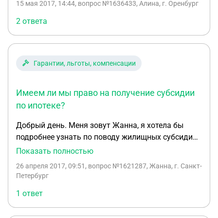
15 мая 2017, 14:44
, вопрос №1636433, Алина, г. Оренбург
такой вопрос :можно ли нам получить субсидию
на погашение части ипотеки ,если да то какие
2 ответа
документы нужны и куда нам обращаться ?
Гарантии, льготы, компенсации
Имеем ли мы право на получение субсидии
по ипотеке?
Добрый день. Меня зовут Жанна, я хотела бы
подробнее узнать по поводу жилищных субсидий
от государства. Мы являемся молодой семьей
Показать полностью
(мне 27, мужу 33 года), у нас 2 ребенка (6 лет и 1
26 апреля 2017, 09:51
, вопрос №1621287, Жанна, г. Санкт-
год, девочка и мальчик), сейчас ожидаем
Петербург
третьего малыша. В настоящее время
1 ответ
занимаемся приобретением квартиры, в ипотеку,
с первым взносом материнский капитал+