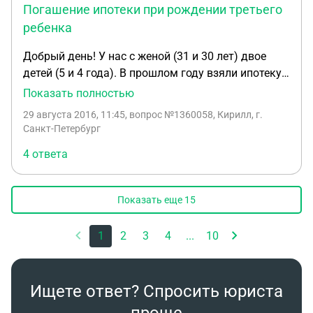
Погашение ипотеки при рождении третьего
ребенка
Добрый день! У нас с женой (31 и 30 лет) двое
детей (5 и 4 года). В прошлом году взяли ипотеку с
господдержкой (ставка 11,5%) на приобретение
Показать полностью
квартиры в СПб. Внесли 20% первоначальный
29 августа 2016, 11:45
, вопрос №1360058, Кирилл, г.
взнос и средства материнского капитала (остаток
Санкт-Петербург
по основному долгу 6 500 000 руб). В январе 2017
4 ответа
года ждем третьего ребенка. Официально
трудоустроен только я. Слышал о программах по
частичному или полному погашению ипотеки, но
Показать еще
15
конкретной информации нигде нет.
Проконсультируйте, пожалуйста, какие есть
1
2
3
4
...
10
программы поддержки многодетных семей в
плане погашения ипотеки или пр. улучшений
жилищных условий. Спасибо.
Ищете ответ? Спросить юриста