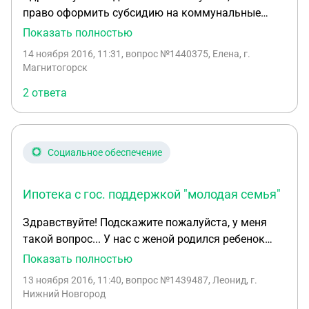
право оформить субсидию на коммунальные
услуги, если я плачу ипотеку, в размере
Показать полностью
11450,00руб., при официальной зарплате
14 ноября 2016, 11:31
, вопрос №1440375, Елена, г.
12500,0руб. Проживаю в городе Магнитогорск,
Магнитогорск
Челябинская область. Благодарю
2 ответа
Социальное обеспечение
Ипотека с гос. поддержкой "молодая семья"
Здравствуйте! Подскажите пожалуйста, у меня
такой вопрос... У нас с женой родился ребенок
месяц назад, решили взять ипотеку т.к. у меня нет
Показать полностью
в собственности ничего (живём с моей мамой в
13 ноября 2016, 11:40
, вопрос №1439487, Леонид, г.
квартире), у жены есть маленькая доля в
Нижний Новгород
бабушкином доме. Узнали о гос.поддержке