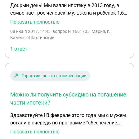
Добрый день! Мы взяли ипотеку в 2013 году, в
семье нас трое человек: муж, жена и ребенок 1,6
года. У меня зарплата 7000 и у него 7000.
Показать полностью
Подскажите пожалуйста как получить субсидию
08 июня 2017, 14:45
, вопрос №1661705, Мария, г.
на погашение уже имеющейся ипотеки?
Каменск-Шахтинский
1 ответ
Гарантии, льготы, компенсации
Можно ли получить субсидию на погашение
части ипотеки?
Здравствуйте ! В феврале этого года мы с мужем
встали в очередь по программе "обеспечение
жильем молодых семей " в саракташском районе
Показать полностью
,в апреле взяли ипотеку в г.Оренбург .у меня