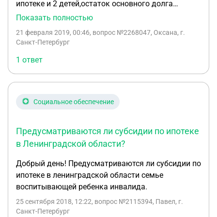
ипотеке и 2 детей,остаток основного долга
составляет 1 200 000 , можно ли воспользоваться
Показать полностью
какой-либо субсидией,если планируем
21 февраля 2019, 00:46
, вопрос №2268047, Оксана, г.
расширение жилищных условий,проживаем в Лен
Санкт-Петербург
обл Спасибо !
1 ответ
Социальное обеспечение
Предусматриваются ли субсидии по ипотеке
в Ленинградской области?
Добрый день! Предусматриваются ли субсидии по
ипотеке в ленинградской области семье
воспитывающей ребенка инвалида.
25 сентября 2018, 12:22
, вопрос №2115394, Павел, г.
Санкт-Петербург