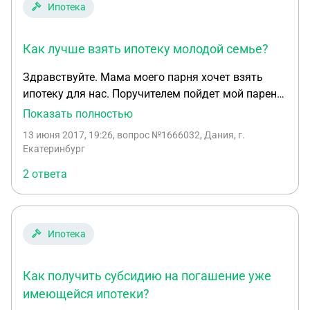
Ипотека
Как лучше взять ипотеку молодой семье?
Здравствуйте. Мама моего парня хочет взять
ипотеку для нас. Поручителем пойдет мой парень.
Мне не дадут ипотеку т.к. мало трудового стажа.
Показать полностью
Я получается ничего не получу в случае если мы
13 июня 2017, 19:26
, вопрос №1666032, Дания, г.
расстанемся. Как лучше сделать заключить брак
Екатеринбург
и ипотеку берет мой парень? А как молодой семье
2 ответа
ипотеку проще брать?
Ипотека
Как получить субсидию на погашение уже
имеющейся ипотеки?