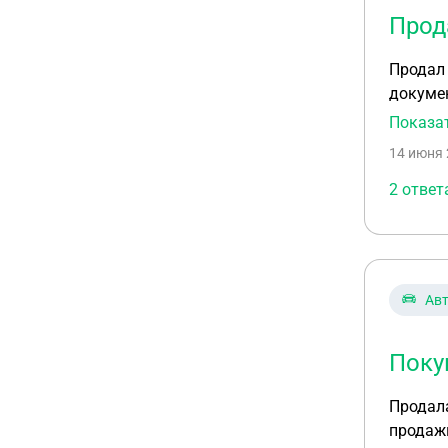
Прод
Продал 
документы
попытал
Показа
14 июня 
2 ответ
Ав
Поку
Продала
продажи