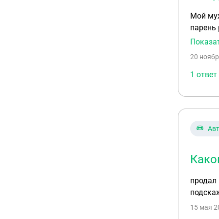
Мой муж
парень 
долг вы
Показа
делать 
20 ноябр
1 ответ
Ав
Како
продал 
подскаж
15 мая 2