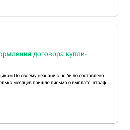
рмления договора купли-
щикам.По своему незнанию не было составлено
колько месяцев пришло письмо о выплате штрафа
рован.Подскажите пожалуйста что делать в этой