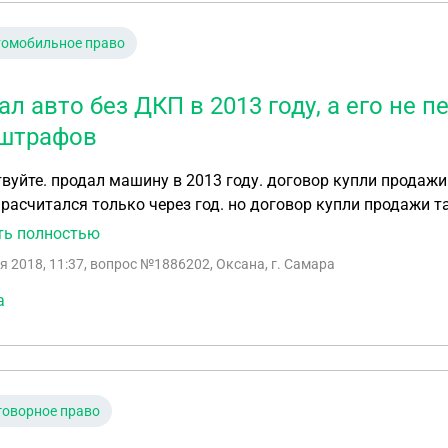
томобильное право
ал авто без ДКП в 2013 году, а его не
 штрафов
вуйте. продал машину в 2013 году. договор купли продажи 
 расчитался только через год. но договор купли продажи т
зом продал эту машину другим людям. сейчас на данный мо
ть полностью
и куча на ней штрафов. что делать в этой ситуации?
я 2018, 11:37
, вопрос №1886202, Оксана, г. Самара
а
говорное право