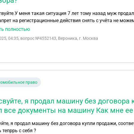
вора?
вуйте.У меня такая ситуация 7 лет тому назад муж прод
апрет на регистрационные действия снять с учёта не може
е можно ли её подать на угон
ть полностью
025, 04:35
, вопрос №4552143, Вероника, г. Москва
томобильное право
свуйте, я продал машину без договора 
л все документы на машину Как мне ее 
йте, я продал машину без договора купли продажи, соотв
ь тепррь с себя ?