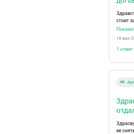
дого
Здравст
стоит з
.Скажит
Показа
18 мая 2
1 ответ
Ав
Здра
отда
Здрасву
ее снят