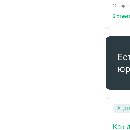
12 апрел
2 ответ
Ес
юр
ДТ
Как 