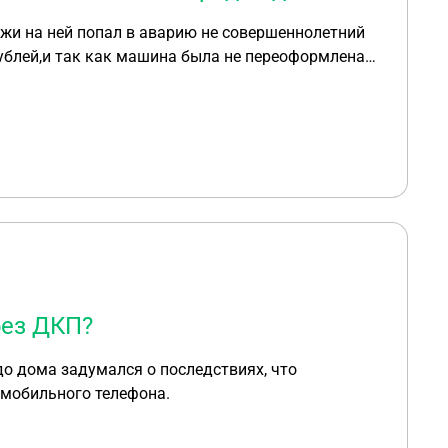
жи на ней попал в аварию не совершеннолетний
ублей,и так как машина была не переоформлена
ы,но он же не в чем не виноват!что нам теперь
й нам не хочется.
без ДКП?
до дома задумался о последствиях, что
 мобильного телефона.