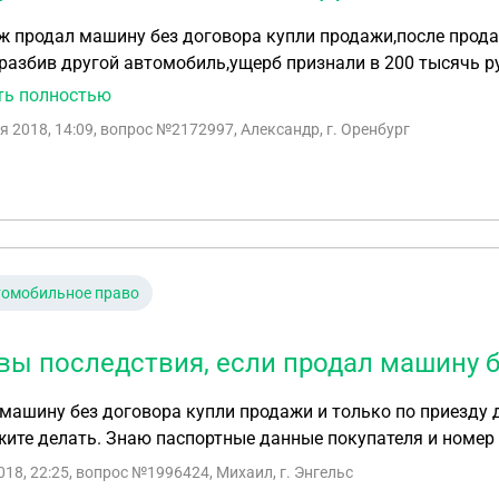
 продал машину без договора купли продажи,после прода
разбив другой автомобиль,ущерб признали в 200 тысячь р
ститывают с рарплаты моего мужа в размере 50% с зарплат
ть полностью
и как доказать не виновность,ведь сплотить за чужих люде
я 2018, 14:09
, вопрос №2172997, Александр, г. Оренбург
томобильное право
вы последствия, если продал машину 
машину без договора купли продажи и только по приезду 
ите делать. Знаю паспортные данные покупателя и номер
018, 22:25
, вопрос №1996424, Михаил, г. Энгельс