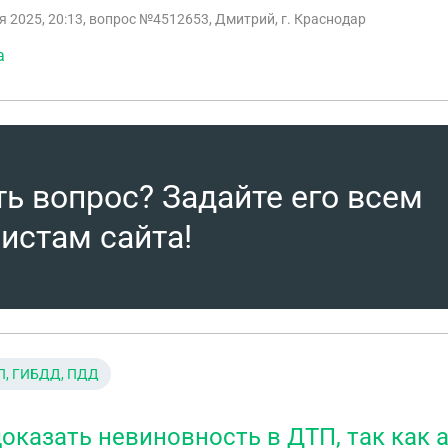
я 2025, 20:13
, вопрос №4512653, Дмитрий, г. Краснодар
а
ть вопрос? Задайте его всем
истам сайта!
П, ГИБДД, ПДД
доказать невиновность в ДТП, так как 