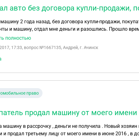
ал авто без договора купли-продажи, 
машину 2 года назад, без договора купли-продажи, покупат
 и машину, отдал мне деньги и разошлись. Прошло время и мне приходит
ся связаться с покупателем, а его уже и след простыл и к
ть полностью
2017, 17:33
, вопрос №1667135, Андрей, г. Ачинск
а
томобильное право
патель продал машину от моего имени 
 машину в рассрочку , деньги не получила . Новый хозяин
 и продал третьему лицу от моего имени в июне 2016 , в д