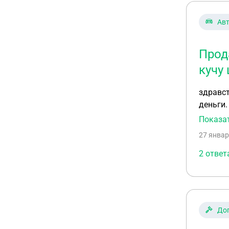
Ав
Прод
кучу
здравст
деньги.
то обра
Показа
аресте 
27 январ
2 ответ
До