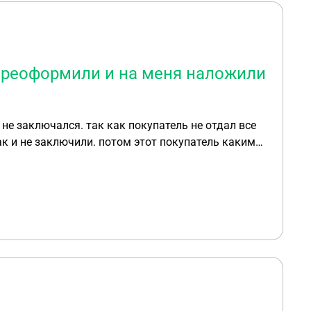
 переоформили и на меня наложили
не заключался. так как покупатель не отдал все
ак и не заключили. потом этот покупатель каким
мент на учете в гаи стоит на мне, находится в