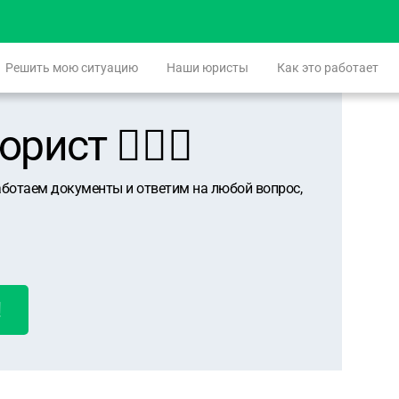
Решить мою ситуацию
Наши юристы
Как это работает
ист 👨🏻‍⚖️
аботаем документы и ответим на любой вопрос,
!