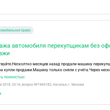
томобильное право
ажа автомобиля перекупщикам без офо
ажи
твуйте.Несколтко месяцев назад продали машину перекуп
а купли продажи.Машину только сняли с учёта.Через нес
шении скорости на мое имя.Телефон перекупщика заблоки
ть полностью
и? Спасибо.
я 2018, 23:16
, вопрос №1969182, Наталья, г. Москва
а