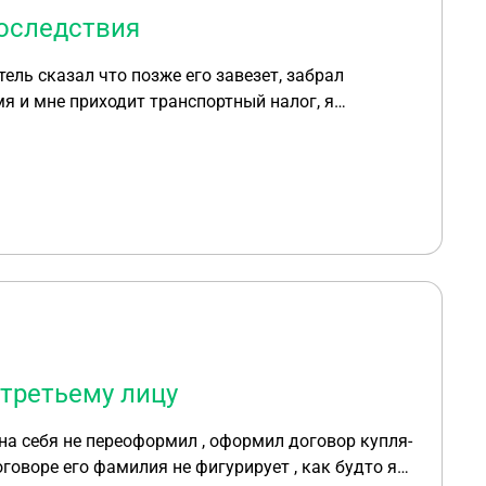
последствия
ель сказал что позже его завезет, забрал
 транспортный налог, я
ак мне теперь быть??
третьему лицу
 на себя не переоформил , оформил договор купля-
оговоре его фамилия не фигурирует , как будто я