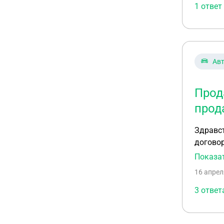
1 ответ
Ав
Прод
прод
Здравс
договор
о превы
Показа
ситуаци
16 апрел
3 ответ