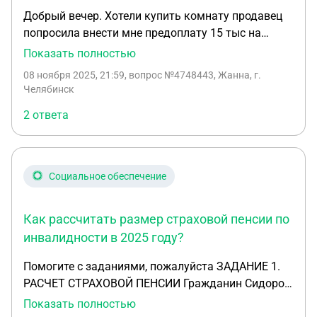
Добрый вечер. Хотели купить комнату продавец
попросила внести мне предоплату 15 тыс на
оформление документов чтобы ей перед
Показать полностью
продажей риэлтор подготовил документы. Деньги
08 ноября 2025, 21:59
, вопрос №4748443, Жанна, г.
я ей скинула , договор мы с ней не какой не
Челябинск
заключали. Все это было на словах. Потом через
2 ответа
пару дней мы отказались от покупки комнаты. Я
попросила вернуть деньги, но они не возвращают.
Как мне поступить в этом случае? Можно ли
вернуть свои деньги через заявление в полицию?
Социальное обеспечение
Как рассчитать размер страховой пенсии по
инвалидности в 2025 году?
Помогите с заданиями, пожалуйста ЗАДАНИЕ 1.
РАСЧЕТ СТРАХОВОЙ ПЕНСИИ Гражданин Сидоров
И.П., 45 лет, признан инвалидом II группы. На его
Показать полностью