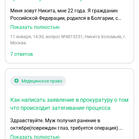
Меня зовут Никита, мне 22 года. Я гражданин
Российской Федерации, родился в Болгарии, с
2014 года постоянно проживаю в Болгарии.
Показать полностью
Получил справку об убывании из России до
11 января, 14:30
, вопрос №4815251, Никита Холомьев, г.
достижения 14 лет (и фактически не жил в
Москва
России), поэтому: Никогда не состоял на
7 ответов
воинском учёте в РФ; Не получал внутренний
паспорт, СНИЛС, ИНН и прописку; Имею только
загранпаспорт РФ, выданный за рубежом, и
свидетельство о рождении Летом 2026 года
Медицинское право
планирую возвращение в Россию на постоянное
место жительства. Цель — оформить все
Как написать заявление в прокуратуру о том
необходимые документы и поступить в
магистратуру (в вуз РФ). Меня интересует: Какие
что происходит затягивание процесса
документы и сроки оформления (внутренний
Здравствуйте. Муж получил ранение в
паспорт, регистрация, СНИЛС, воинский учёт) мне
октябре(поврежден глаз, требуется операция).
нужно учитывать, чтобы успеть до начала приема
Уже 2 месяц идет затягивание оформление
Показать полностью
в российские ВУЗы и, в то же время, не попасть