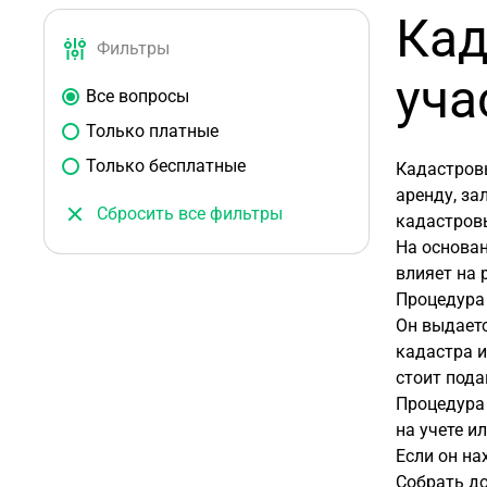
Кад
Фильтры
уча
Все вопросы
Только платные
Только бесплатные
Кадастровы
аренду, за
Сбросить все фильтры
кадастров
На основан
влияет на 
Процедура 
Он выдаетс
кадастра и
стоит пода
Процедура 
на учете ил
Если он на
Собрать д