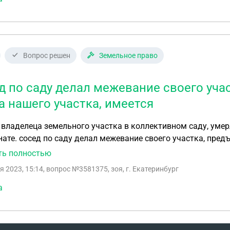
части) есть в плане, но и у нас он тоже есть. Получается один и тот же кусок гаража и земли под ней
важды. У меня такой вопрос:"Как разрешить эту ситуацию, чего начать,куда обращаться?
!
Вопрос решен
Земельное право
д по саду делал межевание своего учас
а нашего участка, имеется
, владелеца земельного участка в коллективном саду, умер
нате. сосед по саду делал межевание своего участка, пред
 кадастровый паспорт земельного участка от 2008 года с 
ть полностью
вать,
я 2023, 15:14
, вопрос №3581375, зоя, г. Екатеринбург
а