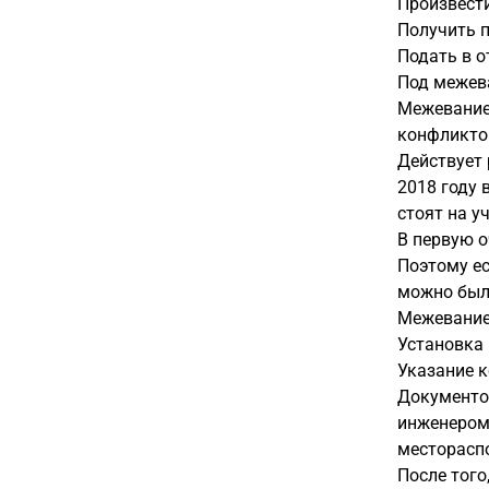
Произвести
Получить п
Подать в о
Под межева
Межевание 
конфликто
Действует
2018 году 
стоят на у
В первую о
Поэтому ес
можно было
Межевание
Установка 
Указание к
Документо
инженером 
местораспо
После того