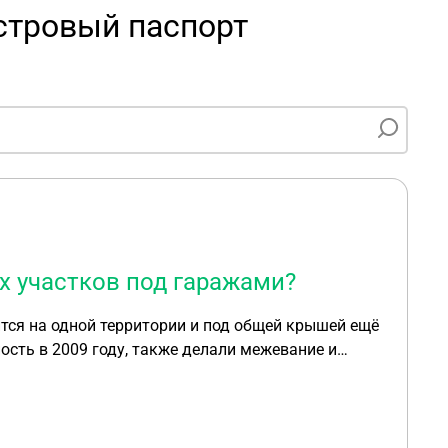
стровый паспорт
х участков под гаражами?
ится на одной территории и под общей крышей ещё
сть в 2009 году, также делали межевание и
выписку из ЕГРН, оказалось, что на нашем
 которая фактически забрала