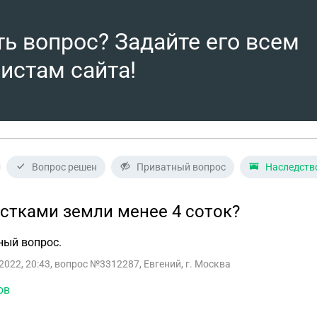
ть вопрос? Задайте его всем
истам сайта!
Вопрос решен
Приватный вопрос
Наследств
астками земли менее 4 соток?
ный вопрос.
2022, 20:43
, вопрос №3312287, Евгений, г. Москва
ов