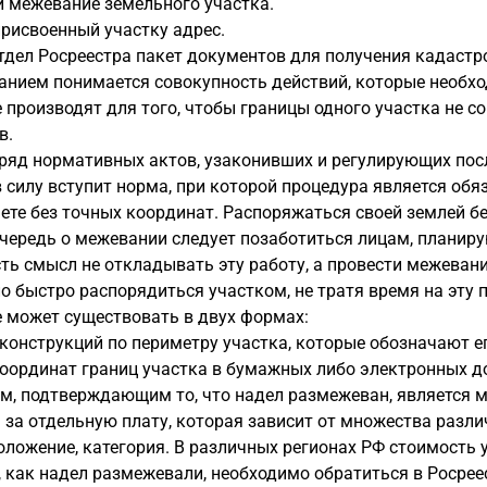
 межевание земельного участка.
рисвоенный участку адрес.
тдел Росреестра пакет документов для получения кадастр
нием понимается совокупность действий, которые необхо
производят для того, чтобы границы одного участка не с
в.
 ряд нормативных актов, узаконивших и регулирующих пос
в силу вступит норма, при которой процедура является об
чете без точных координат. Распоряжаться своей землей б
чередь о межевании следует позаботиться лицам, планир
ть смысл не откладывать эту работу, а провести межеван
 быстро распорядиться участком, не тратя время на эту 
 может существовать в двух формах:
конструкций по периметру участка, которые обозначают е
оординат границ участка в бумажных либо электронных д
м, подтверждающим то, что надел размежеван, является м
за отдельную плату, которая зависит от множества различ
ложение, категория. В различных регионах РФ стоимость 
, как надел размежевали, необходимо обратиться в Росрее