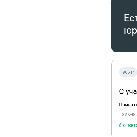
Ес
юр
986 ₽
С уч
Приват
15 июня 
8 ответ