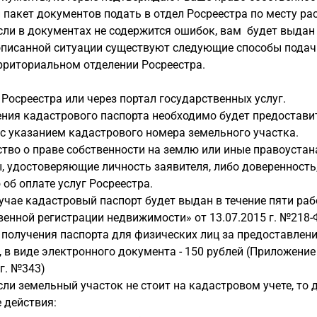
пакет документов подать в отдел Росреестра по месту ра
если в документах не содержится ошибок, вам будет выдан
писанной ситуации существуют следующие способы подачи
рриториальном отделении Росреестра.
 Росреестра или через портал государственных услуг.
ения кадастрового паспорта необходимо будет предостави
с указанием кадастрового номера земельного участка.
ство о праве собственности на землю или иные правоуст
 удостоверяющие личность заявителя, либо доверенность
об оплате услуг Росреестра.
учае кадастровый паспорт будет выдан в течение пяти рабо
енной регистрации недвижимости» от 13.07.2015 г. №218-Ф
получения паспорта для физических лиц за предоставлени
, в виде электронного документа - 150 рублей (Приложен
 г. №343)
если земельный участок не стоит на кадастровом учете, т
 действия: