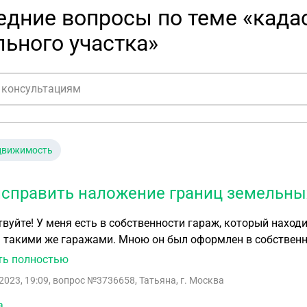
едние вопросы по теме «када
ьного участка»
движимость
исправить наложение границ земельны
вуйте! У меня есть в собственности гараж, который наход
 такими же гаражами. Мною он был оформлен в собственно
овый паспорт земельного участка. В постановлении на разрешение использования земельного
ть полностью
написано:" в бесрочное, безвозмездное пользование". Я заказала 
2023, 19:09
, вопрос №3736658, Татьяна, г. Москва
тоит часть соседнего гаража, так как была поставлена перегородка в гараже,
его этот
а