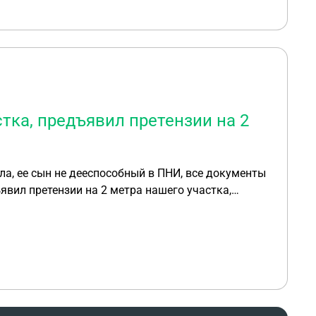
" Заранее
тка, предъявил претензии на 2
ла, ее сын не дееспособный в ПНИ, все документы
ъявил претензии на 2 метра нашего участка,
границами участка и координатами точек, как нам