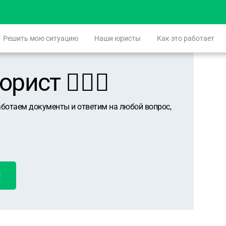
Решить мою ситуацию
Наши юристы
Как это работает
ист 👨🏻‍⚖️
аботаем документы и ответим на любой вопрос,
!