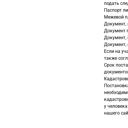
подать сл
Паспорт ли
Межевой пл
Документ,
Документ 
Документ,
Документ, 
Если на уч
также согл
Срок поста
документов
Кадастров
Постановка
необходимы
кадастров
у человека
нашего сай