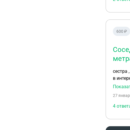
участок(нашей 
оформлены д
спасибо
600 ₽
Сосе
метр
сестра 
в интер
имеется
Показа
действо
27 январ
4 ответ