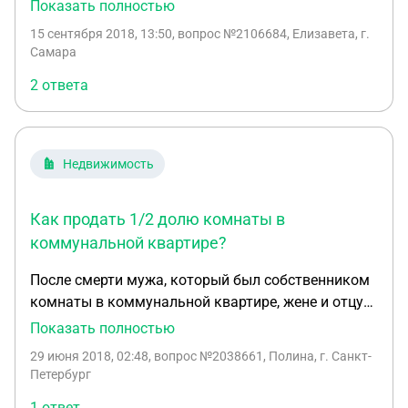
коммунальной квартире,но так же соседи начали
Показать полностью
на нее претендовать,как быть? Кому продавец
15 сентября 2018, 13:50
, вопрос №2106684, Елизавета, г.
может ее продать в первую очередь? И кто это
Самара
решает? Нотариус?
2 ответа
Недвижимость
Как продать 1/2 долю комнаты в
коммунальной квартире?
После смерти мужа, который был собственником
комнаты в коммунальной квартире, жене и отцу
покойного по закону полагается по полкомнаты
Показать полностью
каждому. Что папа может сделать со своей
29 июня 2018, 02:48
, вопрос №2038661, Полина, г. Санкт-
долей??? За какую цену папа может продать
Петербург
свою половину??? 6 кв.м, в 15 минутах от метро.
1 ответ