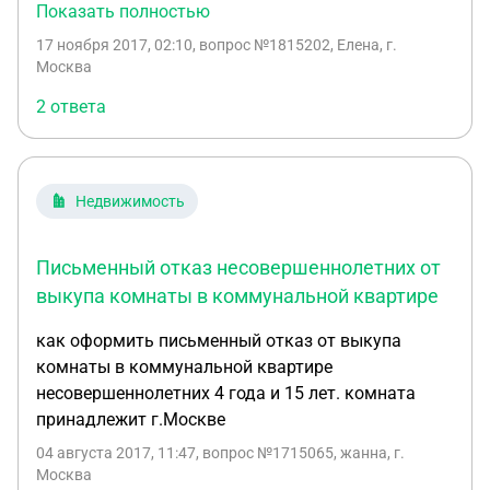
квартире, прописаны двое я и мой отец общая
Показать полностью
Спасибо!
площадь в собственности 25 кв.м. из 75. Соседям
17 ноября 2017, 02:10
, вопрос №1815202, Елена, г.
как очередникам город предоставил квартиру.
Москва
Нашу квартиру они освободили на днях. Пока от
2 ответа
департамента не приходило никаким писем и
предложений. Какие действия могу принять я для
выкупа еще одной комнаты. Дабы не упустить
этого момента, пока они никого не заселили?
Недвижимость
Письменный отказ несовершеннолетних от
выкупа комнаты в коммунальной квартире
как оформить письменный отказ от выкупа
комнаты в коммунальной квартире
несовершеннолетних 4 года и 15 лет. комната
принадлежит г.Москве
04 августа 2017, 11:47
, вопрос №1715065, жанна, г.
Москва