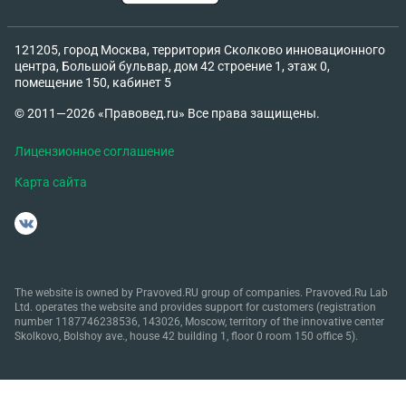
121205, город Москва, территория Сколково инновационного
центра, Большой бульвар, дом 42 строение 1, этаж 0,
помещение 150, кабинет 5
© 2011—2026 «Правовед.ru» Все права защищены.
Лицензионное соглашение
Карта сайта
The website is owned by Pravoved.RU group of companies. Pravoved.Ru Lab
Ltd. operates the website and provides support for customers (registration
number 1187746238536, 143026, Moscow, territory of the innovative center
Skolkovo, Bolshoy ave., house 42 building 1, floor 0 room 150 office 5).