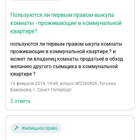
или малоимущей. Подскажите,как ещё возможно
добиться права выкупа муниципальной комнаты
Пользуются ли первым правом выкупа
в коммунальной квартире жильцам данной
квартиры? Можно ли опелировать проживанием
комнаты - проживающие в коммунальной
младенца во второй комнате По последним
квартире?
данным,в данную комнату,о которой идет
пользуются ли первым правом ыкупа комнаты
речь,муниципалитет хочет заселить какого то
проживающие в коммунальной квартире ? и
человека,которого выселяет из изолированного
может ли владелец комнаты продатьеё в обход
муниципального жилья за неуплату долгов по к.у.
желанию другого съемщика в коммунальной
квартире ?
14 февраля 2019, 19:49
, вопрос №2260826, Татьяна
Баженова, г. Санкт-Петербург
2 ответа
Жилищное право