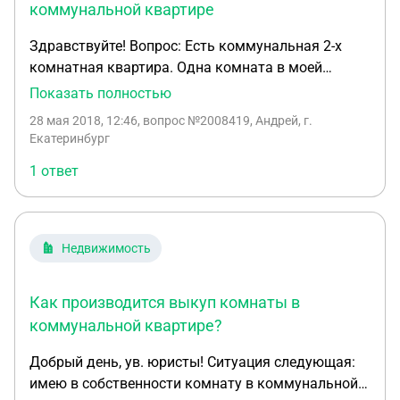
коммунальной квартире
Здравствуйте! Вопрос: Есть коммунальная 2-х
комнатная квартира. Одна комната в моей
собственности. Вторая комната в муниципальной
Показать полностью
собственности. В муниципальной комнате живет
28 мая 2018, 12:46
, вопрос №2008419, Андрей, г.
по договору социального найма один человек. В
Екатеринбург
моей комнате никто не живет. Я нуждающимся не
1 ответ
являюсь, проживаю в другой своей квартире.
Вопрос: - Имею ли я право каким-нибудь образом
выкупить у муниципалитета вторую комнату? -
имею ли я право сдать свою комнату в аренду
Недвижимость
без каких-либо согласований с муниципалитетом
и занимающим муниципальную комнату
Как производится выкуп комнаты в
человеком? - могу ли я купить равноценную
комнату в данном районе и обменять ее на
коммунальной квартире?
интересующую меня комнату у муниципалитета?
Добрый день, ув. юристы! Ситуация следующая:
Цель: объединить комнату мою и муниципальную
имею в собственности комнату в коммунальной
в единую квартиру частной собственности.