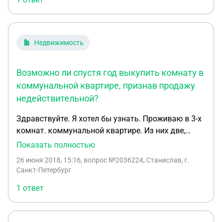
Дом-корабль.
Недвижимость
Возможно ли спустя год выкупить комнату в
коммунальной квартире, признав продажу
недействительной?
Здравствуйте. Я хотел бы узнать. Проживаю в 3-х
комнат. коммунальной квартире. Из них две,
принадлежат мне и моей матери. Год назад
Показать полностью
соседи продали свою комнату, при этом получив
26 июня 2018, 15:16
, вопрос №2036224, Станислав, г.
от нас отказ от покупки. Соседи, которые купили
Санкт-Петербург
эту комнату, сказали, что они купили её дешевле
1 ответ
суммы отказа. У меня так же возникали
сомнения, что комната была продана дешевле,
чем сумма отказа. Можно ли спустя год, узнать