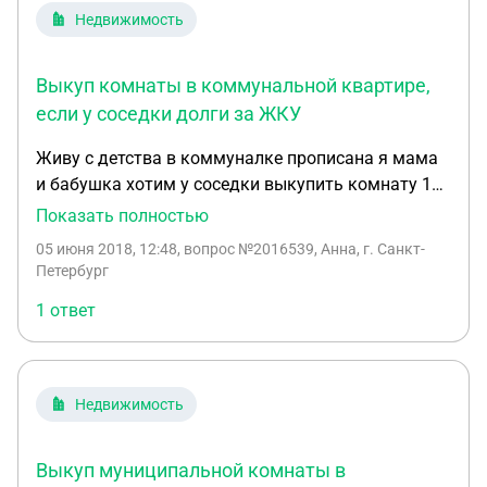
за сколько реально было продана комната?
Недвижимость
Возможно ли спустя год, подать в суд и признать
не действительной сделку купли-продажи и
Выкуп комнаты в коммунальной квартире,
выкупить эту комнату?
если у соседки долги за ЖКУ
Живу с детства в коммуналке прописана я мама
и бабушка хотим у соседки выкупить комнату 12
кв.м чтоб в будущем было удобно мне с детьми..у
Показать полностью
бабушки субсидии миллион что еще для этого
05 июня 2018, 12:48
, вопрос №2016539, Анна, г. Санкт-
нужно?и соседка уже 5 месяцев не платит ни за
Петербург
комнату ни за газ ни за что
1 ответ
Недвижимость
Выкуп муниципальной комнаты в