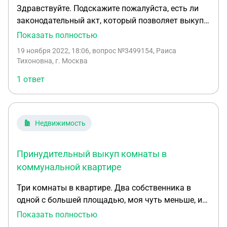
Здравствуйте. Подскажите пожалуйста, есть ли
законодательный акт, который позволяет выкуп
комнаты в коммунальной квартире, в доме
Показать полностью
который подлежит реновации. Площадка под
19 ноября 2022, 18:06
, вопрос №3499154, Раиса
строительство не определена, каких-либо
Тихоновна, г. Москва
мероприятий по выселению не проводились. Что
1 ответ
говорит об этом судебная практика?
Недвижимость
Принудительный выкуп комнаты в
коммунальной квартире
Три комнаты в квартире. Два собственника в
одной с большей площадью, моя чуть меньше, и
самая маленькая у собственника против
Показать полностью
которого хочу возбудить дело по