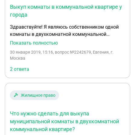
Выкуп комнаты в коммунальной квартире у
города
Здравствуйте! Я являюсь собственником одной
комнаты в двухкомнатной коммунальной
квартире. Вторая комната принадлежит городу.
Показать полностью
Подскажите, в случае освобождения жильцами
30 января 2019, 15:16
, вопрос №2242679, Евгения, г.
второй комнаты, могу ли я претендовать на ее
Москва
выкуп и получить в собственность всю квартиру?
2 ответа
И что для этого нужно?
Жилищное право
Что нужно сделать для выкупа
муниципальной комнаты в двухкомнатной
коммунальной квартире?