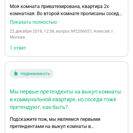
Моя комната приватезирована, квартира 2х
комнатная. Во второй комнате прописаны соседи,
она муниципальная, но они подали на расширение
Показать полностью
жипплощади и им выдали 2 однушки в кредит.
22 декабря 2018, 12:58
, вопрос №2206657, Алексей, г.
Недавно они погасили его, какие мои действия
Москва
чтобы подать заявку на выкуп у государства этой
1 ответ
комнаты?
Недвижимость
Мы первые претенденты на выкуп комнаты
в коммунальной квартире, но соседи тоже
претендуют, как быть?
Подскажите пож, мы являемся первыми
претендентами на выкуп комнаты в