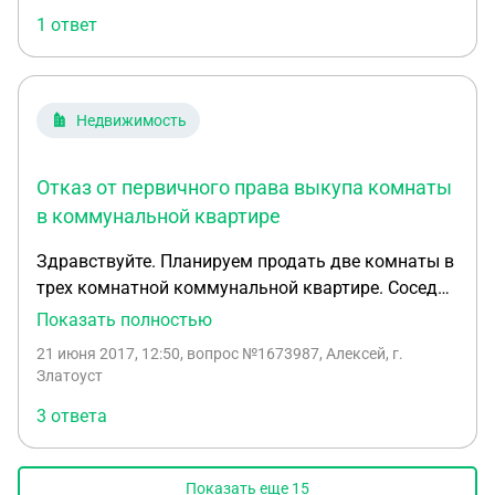
1 ответ
Недвижимость
Отказ от первичного права выкупа комнаты
в коммунальной квартире
Здравствуйте. Планируем продать две комнаты в
трех комнатной коммунальной квартире. Сосед
покупать не хочет. На сколько я знаю нужно
Показать полностью
оформить отказ от первичного права выкупа. Но
21 июня 2017, 12:50
, вопрос №1673987, Алексей, г.
он не очень адекватный и подписывать ни чего не
Златоуст
будет, да и застать его очень проблематично. К
3 ответа
тому же точно не знаю кому принадлежит третья
комната, ему или жене или родителям. как
поступить. Только через суд?
Показать еще
15