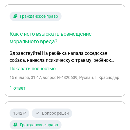
Гражданское право
Как с него взыскать возмещение
морального вреда?
Здравствуйте! На ребёнка напала соседская
собака, нанесла психическую травму, ребёнок
боится. По камерам собираемся найти виновника.
Показать полностью
- Скажите пожалуйста к какой ответственности
15 января, 01:47
, вопрос №4820639, Руслан, г. Краснодар
можно призвать виновника? - какая правовая
процедура в данном случае, куда обращаться? -
1 ответ
Как с него взыскать возмещение морального
вреда?
1642 ₽
Вопрос решен
Гражданское право