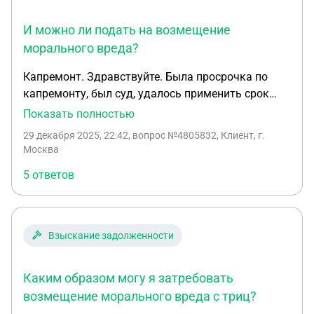
И можно ли подать на возмещение
морального вреда?
Капремонт. Здравствуйте. Была просрочка по
капремонту, был суд, удалось применить срок
исковой давности, ответчик(собственник
Показать полностью
квартиры)оплатил задолженность по решению
29 декабря 2025, 22:42
, вопрос №4805832, Клиент, г.
суда(частичное удовлетворение иска). Истец не
Москва
оспорил решение. При этом, после решения суда в
5 ответов
силу, в последующих платежах истец не уменьшил
сумму задолженности (оставил старый долг),
поэтому ответчик не мог оплатить стоимость
капремонта. Так продолжалась около 9 месяцев,
Взыскание задолженности
потом ответчик позвонил истсу , чтоб платёжки
присылали правильные, чтоб можно было
Каким образом могу я затребовать
оплатить долг за эти месяцы. Вместо этого истец
сказал, что ваш долг никогда не спишется и
возмещение морального вреда с триц?
всегда остаётся на счету квартиры не смотря на