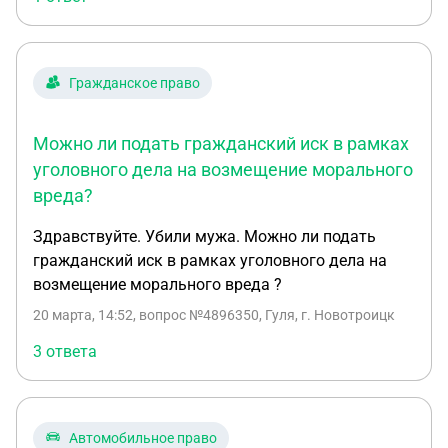
морального вреда (отклонен) При возмещении
судебных расходов суд распределил их
пропорционально удовлетворенным
Гражданское право
требованиям. Положения процессуального
законодательства о возмещении (распределении)
судебных издержек (ст. 98, 102. 103 ГПК РФ,
Можно ли подать гражданский иск в рамках
статья 111 КАС РФ, статья 110 АПК РФ) не
уголовного дела на возмещение морального
подлежит применению при разрешении: -иска
вреда?
неимущественного характера, в том числе
имеющего денежную оценку требования,
Здравствуйте. Убили мужа. Можно ли подать
направленного на защиту неимущественных прав
гражданский иск в рамках уголовного дела на
( например, морального вреда); -иска
возмещение морального вреда ?
имущественного характера, не подлежащего
20 марта, 14:52
, вопрос №4896350, Гуля, г. Новотроицк
оценке ( например, о пресечении действий,
3 ответа
нарушающих право или создающих угрозу его
нарушения. Правомерно ли решение суда для
моего случая, а именно пропорциональное
распределение расходов на судебные издержки?
Автомобильное право