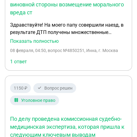
виновной стороны возмещение морального
вреда ст
Здравствуйте! На моего папу совершили наезд, в
результате ДТП получены множественные
переломы таза со смещением. Перед судом
Показать полностью
примирение сторон не получается, виновная
08 февраля, 04:50
, вопрос №4850251, Инна, г. Москва
сторона лечение не оплачивает, возможно ли в
суде требовать с виновной стороны возмещение
1 ответ
морального вреда ст. 264 ч. 1, лечение
возместить по ОСАГО.
1150 ₽
Вопрос решен
Уголовное право
По делу проведена комиссионная судебно-
медицинская экспертиза, которая пришла к
следующим ключевым выводам