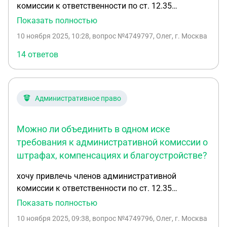
комиссии к ответственности по ст. 12.35
"Незаконное ограничение прав на управление
Показать полностью
транспортным средством и его эксплуатацию" из
10 ноября 2025, 10:28
, вопрос №4749797, Олег, г. Москва
за того, что присылают незаконные
постановления о парковке на якобы озелененной
14 ответов
территории. Постановление отменено судом 1
инстанции и отменено самой комиссией, но
обжаловано в Верховный суд (решение ВС - в
Административное право
жалобе отказать). Пока шли разбирательства мне
эта комиссия присылает новые постановления по
тому же самому поводу. В иске я хочу: - привлечь
Можно ли объединить в одном иске
всех членов адм комиссии к ответственности
требования к административной комиссии о
(штрафу) - отменить все ранее выданные мне
штрафах, компенсациях и благоустройстве?
подобные постановления - обязать адм.
комиссию прекратить выписывание данных
хочу привлечь членов административной
штрафов - обязать администрацию выполнить
комиссии к ответственности по ст. 12.35
благоустройство территории (территория в
"Незаконное ограничение прав на управление
Показать полностью
собственности муниципалитета) - потребовать
транспортным средством и его эксплуатацию" из
10 ноября 2025, 09:38
, вопрос №4749796, Олег, г. Москва
компенсацию из расчета средней зарплаты в
за того, что присылают незаконные