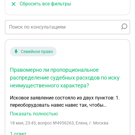
Сбросить все фильтры
Семейное право
Правомерно ли пропорциональное
распределение судебных расходов по иску
неимущественного характера?
Исковое заявление состояло из двух пунктов: 1.
переоборудовать навес навес так, чтобы
расстояние от него до моего забора было
Показать полностью
минимум 1м, установить снегозадержатели и
18 мая, 23:45
, вопрос №4956263, Елена, г. Москва
чтобы водоотвод находился на территории
ответчика. (удовлетворен) 2. Возмещение
1 ответ