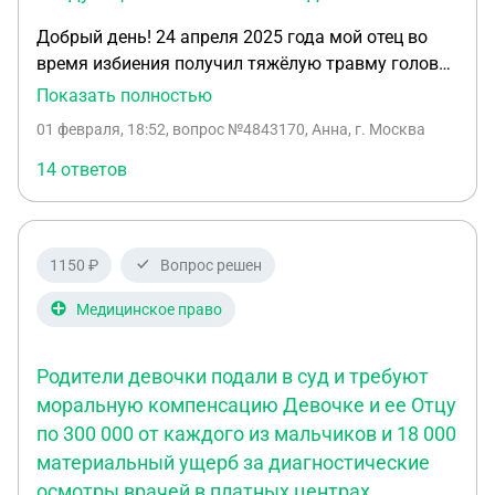
Добрый день! 24 апреля 2025 года мой отец во
время избиения получил тяжёлую травму головы.
После этого он был доставлен в больницу, где у
Показать полностью
него диагностировали субдуральную гематому,
01 февраля, 18:52
, вопрос №4843170, Анна, г. Москва
ушиб и сдавление головного мозга, переломы
костей носа и стенки левой гайморовой пазухи, а
14 ответов
также множественные ушибы мягких тканей лица
и головы. Состояние было угрожающим для
жизни, потребовалось экстренное
1150 ₽
Вопрос решен
нейрохирургическое вмешательство (операция по
удалению гематомы), лечение в реанимации и
Медицинское право
длительное восстановление. По делу проведена
комиссионная судебно-медицинская экспертиза,
Родители девочки подали в суд и требуют
которая пришла к следующим ключевым
моральную компенсацию Девочке и ее Отцу
выводам: • все повреждения имеют
по 300 000 от каждого из мальчиков и 18 000
травматический характер и возникли в один
период времени; • травмы не могли возникнуть
материальный ущерб за диагностические
сами по себе, не связаны с инсультом или
осмотры врачей в платных центрах