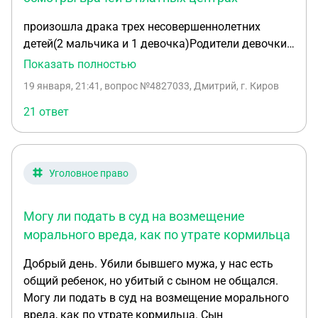
внутренними заболеваниями; • между полученной
произошла драка трех несовершеннолетних
травмой и тяжким вредом здоровью имеется
детей(2 мальчика и 1 девочка)Родители девочки
прямая причинно-следственная связь; • вред
обратились в больницу,где диагностировали
здоровью квалифицирован как тяжкий, опасный
Показать полностью
ушибы и гематомы!в возбуждении уголовного
для жизни; • медицинская помощь была оказана
19 января, 21:41
, вопрос №4827033, Дмитрий, г. Киров
дела отказали и поставили на учет парней!
своевременно и правильно, ошибок со стороны
Родители девочки подали в суд и требуют
21 ответ
врачей не выявлено. Дело должны передать в суд
моральную компенсацию Девочке и ее Отцу по
(меня как потерпевшую еще не допрашивали с
300 000 от каждого из мальчиков и 18 000
экспертизой ознакомили по электронной почте).
материальный ущерб (за диагностические
Обвиняемого выпустили до суда. Вопрос: 1.
Уголовное право
осмотры врачей в платных центрах!Платный
Необходимо подать исковое заявления на
Юрист сказал что при отказе в уголовном деле ,в
возмещение морального вреда, в какой момент
требовании возмещение морального вреда
Могу ли подать в суд на возмещение
необходимо это сделать и каким образом?
откажет судья
морального вреда, как по утрате кормильца
Добрый день. Убили бывшего мужа, у нас есть
общий ребенок, но убитый с сыном не общался.
Могу ли подать в суд на возмещение морального
вреда, как по утрате кормильца. Сын