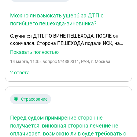
Спасибо
Можно ли взыскать ущерб за ДТП с
погибшего пешехода-виновника?
Случился ДТП, ПО ВИНЕ ПЕШЕХОДА, ПОСЛЕ он
скончался. Сторона ПЕШЕХОДА подали ИСК, на
ВОЗМЕЩЕНИЕ МОРАЛЬНОГО ВРЕДА, После
Показать полностью
верховного суда, снизили СУММУ на 550 т. И
14 марта, 11:35
, вопрос №4889311, РАЯ, г. Москва
стаховая выплатила им, 475 т. И Я подала иск, на
востановление Автомобиля. Какого вероятность,
2 ответа
что Я выиграю суд? Так Как виновник ДТП,
СКОНЧАЛСЯ.
Страхование
Перед судом примирение сторон не
получается, виновная сторона лечение не
оплачивает, возможно ли в суде требовать с