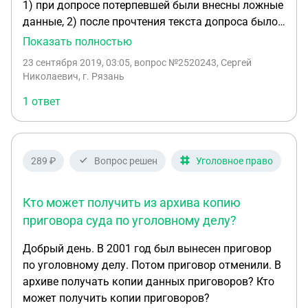
1) при допросе потерпевшей были внесны ложные
данные, 2) после прочтения текста допроса было
заявлено о искажении смысла текста, 3)
Показать полностью
следователь текста предложил не исправлять а
23 сентября 2019, 03:05
, вопрос №2520243, Сергей
записать исправления в конце допроса, 4) новый
Николаевич, г. Рязань
вариант был записан снова не правильно 5)
1 ответ
потерпевшая указала на это и попросила
записать правильно 6) следователь, сказал, что
на листе уж больше нет места и вообще точните
на суде 7) суд уточнения не принял и записал в
289 ₽
Вопрос решен
Уголовное право
приговор 1-й вариант. Стало понятно намерение
следователя Вопрос: 1) Как признать допрос
Кто может получить из архива копию
недопустимым? 2) Если по делу, в котором
обязан участвовать защитник, был вынесен
приговора суда по уголовному делу?
приговор, без участия последнего, то он считается
Добрый день. В 2001 год был вынесен приговор
недействительным и должен быть отменен
по уголовному делу. Потом приговор отменили. В
вышестоящим судом. Основанием для этого
архиве получать копии данных приговоров? Кто
является серьезное нарушение закона.
может получить копии приговоров?
Рассматриваемый вопрос регламентирует ст 51