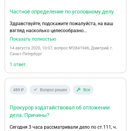
Частное определение по уголовному делу
Здравствуйте, подскажите пожалуйста, на ваш
взгляд насколько целесообразно
ходатайствовать к Горсуду о частном
Показать полностью
определении со стороны защиты (в рамках
14 августа 2020, 10:07
, вопрос №2841946, Дмитрий, г.
апелляции со стороны обвинения), и какие
Санкт-Петербург
основные моменты необходимо указать в таком
1 ответ
ходатайстве? Я понимаю, что вопрос выглядит
очень общим, тем не менее хотелось услышать
основные аспекты, на что стоит сделать основной
упор, какие правовые аргументы лучше работают,
489 ₽
Вопрос решен
Все
при каких условиях в целом, есть смысл
подавать. Заранее благодарю.
Прокурор ходатайствовал об отложении
дела. Причины?
Сегодня 3 часа рассматривали дело по ст.111, ч.