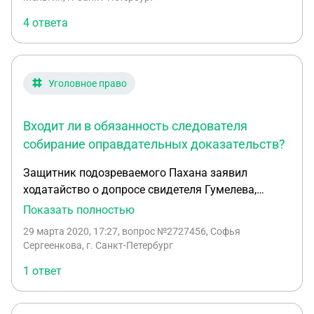
другом месте, однако доказать данный факт он
4 ответа
не мог. Во время судебного заседания
государственный обвинитель заявил, что сторона
защиты не представила доказательств алиби
подсудимого.
Уголовное право
Входит ли в обязанность следователя
собирание оправдательных доказательств?
Защитник подозреваемого Пахана заявил
ходатайство о допросе свидетеля Гумелева,
который, с его слов, может подтвердить алиби
Показать полностью
подозреваемого. Однако следователь отказал в
29 марта 2020, 17:27
, вопрос №2727456, Софья
удовлетворении данного ходатайства на том
Сергеенкова, г. Санкт-Петербург
основании, что он (т.е. следователь) является
1 ответ
участником уголовного судопроизводства со
стороны обвинения и поэтому собирать
доказательства, оправдывающие Пахана, не