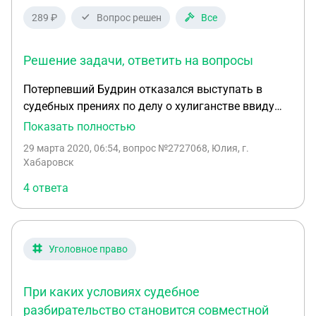
обязан. Рассмотрите ситуацию. Входит ли в
289 ₽
Вопрос решен
Все
обязанность следователя собирание
оправдательных доказательств? Обоснуйте свой
Решение задачи, ответить на вопросы
ответ.
Потерпевший Будрин отказался выступать в
судебных прениях по делу о хулиганстве ввиду
ясности, по его мнению, обстоятельств дела.
Показать полностью
Однако после выступления защитника
29 марта 2020, 06:54
, вопрос №2727068, Юлия, г.
подсудимого он попросил судью все же
Хабаровск
предоставить ему слово для возражения
4 ответа
защитнику, который, по его мнению, приписал
потерпевшему неблаговидные поступки, которых
он в действительности не совершал. Защитник
возражал против предоставления потерпевшему
Уголовное право
права выступления в прениях. Какое решение
следует принять по заявленному потерпевшим
При каких условиях судебное
ходатайству? Какова структура судебных прений?
разбирательство становится совместной