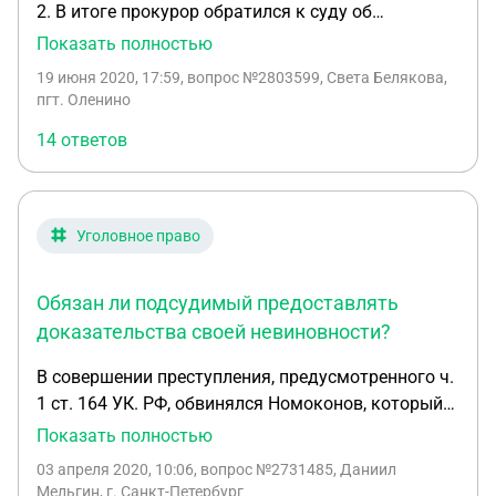
2. В итоге прокурор обратился к суду об
отложении дела. Суд перенесли на полтора
Показать полностью
месяца. Содержание под стражей оставили. Какие
19 июня 2020, 17:59
, вопрос №2803599, Света Белякова,
реальные причины, что это может означать для
пгт. Оленино
обвиняемого. На суде была престарелая мать
14 ответов
подсудимого. Половину не расслышала,
остальное не поняла. Это плохо или хорошо для
подсудимого. Только заранее прошу не
копировать и цитироватьст. 169 ГПК РФ. Все это
Уголовное право
изучила.
Обязан ли подсудимый предоставлять
доказательства своей невиновности?
В совершении преступления, предусмотренного ч.
1 ст. 164 УК. РФ, обвинялся Номоконов, который
отрицал свою причастность в совершении. На
Показать полностью
допросах он пояснял, что преступления не
03 апреля 2020, 10:06
, вопрос №2731485, Даниил
совершал, поскольку находился в это время в
Мельгин, г. Санкт-Петербург