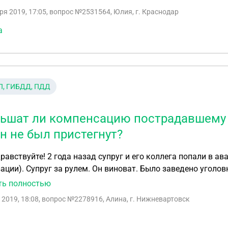
ие, имеет ли он право написать заявление , если расписк
ря 2019, 17:05
, вопрос №2531564, Юлия, г. Краснодар
сяч ?
а
П, ГИБДД, ПДД
ьшат ли компенсацию пострадавшему в
он не был пристегнут?
 его коллега попали в аварию с другим автомобилем (автомобиль от
г за рулем. Он виноват. Было заведено уголовное дело с причинение тяжкого вреда здоровью.
ллегой расстались с конфликтом. Он подал на супруга иск
ть полностью
но и на организацию невиновного. Следователь до этого о
 2019, 18:08
, вопрос №2278916, Алина, г. Нижневартовск
а видимо сказал что был не пристегнут. Назначили экспертизу. Вопрос если экспертиза 
о он был не пристегнут, то уменьшат ли компенсацию? 2) У супруга страховки не было, страховка