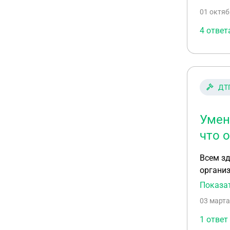
заявлен
01 октяб
5000ты
4 ответ
ДТ
Умен
что 
Всем здравствуйте! 2 года назад супруг и
организации). Супру
1) с ко
Показа
солидар
03 марта
сам нечаянн
действительн
1 ответ