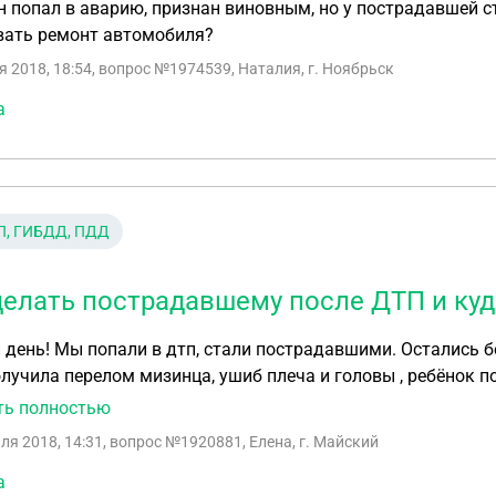
 попал в аварию, признан виновным, но у пострадавшей с
вать ремонт автомобиля?
я 2018, 18:54
, вопрос №1974539, Наталия, г. Ноябрьск
а
П, ГИБДД, ПДД
делать пострадавшему после ДТП и ку
ь без машины тк она сильно повреждена. При аварии
лучила перелом мизинца, ушиб плеча и головы , ребёнок п
 и ещё одна пассажирка разрыв связок ключицы. Жена с р
ть полностью
носит бандаж чтобы ключица была зафиксирована. Отправ
ля 2018, 14:31
, вопрос №1920881, Елена, г. Майский
ины на ней я ездил на работу тк туда не идёт общественны
. Виновник аварии никак не реагирует на это происшествие. Говорит страховка есть и до сви
а