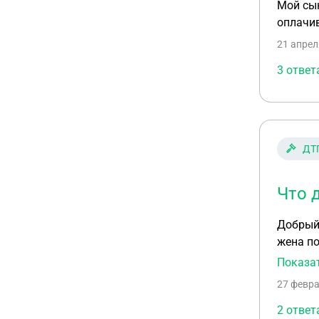
Мой сын
оплачи
21 апрел
3 ответ
ДТ
Что 
Добрый день! Мы попали в дтп, стали пострадавшими. Осталис
жена по
ключицы
Показа
теперь 
27 февра
без маш
больничном 
2 ответ