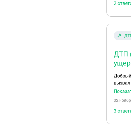
2 ответ
ДТ
ДТП 
ущер
Добрый 
вызвал 
Москве 
Показа
зафикс
02 ноябр
именно 
оформле
3 ответ
дтп. Ни
длилась