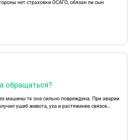
тороны нет страховки ОСАГО, обязан ли сын
да обращаться?
олучил ушиб живота, уха и растяжение связок
ебёнком пролежали и в больнице 4 дня, ребёнок
ляют их троих на судмедэкспертизу. Мы остались
й транспорт, жена из за травмы руки сейчас на
дания. Сам