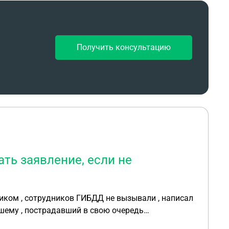
ень отнес доки в страховую сегодня приезжал
сумма 150-180 т.р. Что мне делать? В Гаи как то
. фото видео фиксацию подробную делал с
Получить консультацию
ть заявление, если не
 , сотрудников ГИБДД не вызывали , написал
вшему , пострадавший в свою очередь