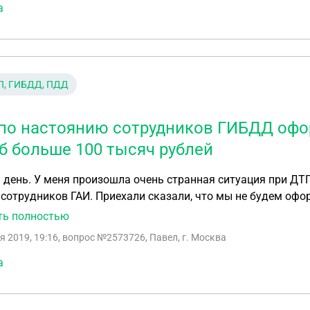
а
П, ГИБДД, ПДД
по настоянию сотрудников ГИБДД офор
б больше 100 тысяч рублей
день. У меня произошла очень странная ситуация при ДТ
сотрудников ГАИ. Приехали сказали, что мы не будем офо
до 400 т.р. по европротоколу. Я начал гуглить и выяснил, 
ть полностью
ировано спецсредствами ГЛОНАСС, либо европротокол офо
я 2019, 19:16
, вопрос №2573726, Павел, г. Москва
в этот день и наследующий не работало. Я опять звоню в Г
ния дтп сотрудниками. Через два часа опять приезжает т
а
 уговоры, ни жалобы, ему все равно не хочу и не буду. У вас
 около 7 часов. Сотрудник сказал, что если эксперт насчита