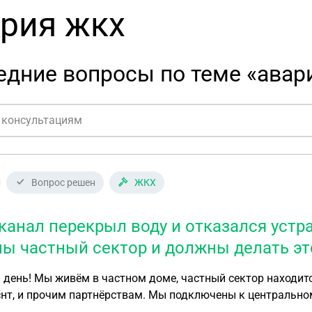
рия жкх
едние вопросы по теме «авар
Вопрос решен
ЖКХ
канал перекрыл воду и отказался устра
мы частный сектор и должны делать эт
день! Мы живём в частном доме, частный сектор находитс
снт, и прочим партнёрствам. Мы подключены к центральн
ел прорыв трубы и вся улица осталась без воды. Водокан