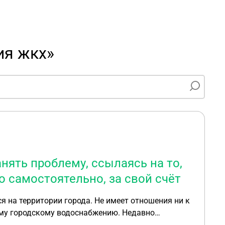
ия жкх»
нять проблему, ссылаясь на то,
о самостоятельно, за свой счёт
я на территории города. Не имеет отношения ни к
ому городскому водоснабжению. Недавно
ал перекрыл воду и отказался устранять