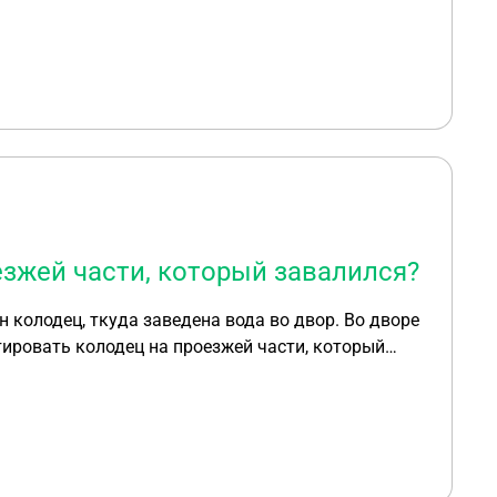
 это самостоятельно, за свой счёт. К тому же
установка бетонной платформы для мусорных
ого, она порвалась. Администрация
акон обязывающий нас самостоятельно
лему их силами, но за наш счёт. Насколько это
рации,или водоканала денежные средства
зжей части, который завалился?
 колодец, ткуда заведена вода во двор. Во дворе
тировать колодец на проезжей части, который