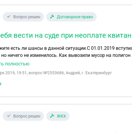
Вопрос решен
Договорное право
себя вести на суде при неоплате квита
ите есть ли шансы в данной ситуации.С 01.01.2019 вступил
 но ничего не изменилось. Как вывозили мусор на полигон 
дит. Никакой сортировки ,переработки и какой либо утил
ть полностью
ли информационные письма,потом квитанции на оплату,хо
ря 2019, 19:51
, вопрос №2553686, Андрей, г. Екатеринбург
хотят требовать задолженность через суд. Физически нигд
ления. Обращался к представителям данной организации,го
а
вать на суде? Договоров не заключал,платить инвестицио
ерерабатывающего завода) не хочу. Так же в тариф входит
ю среду,но эта плата уже заложена в товар и нас обязывают платить дв
ремя?
Вопрос решен
ЖКХ