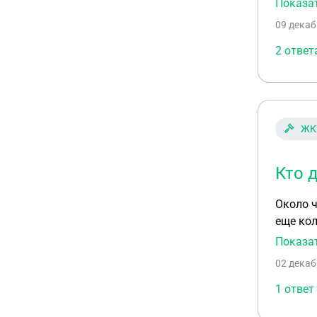
Показа
проблем
09 декаб
обрыво
баков, к
2 ответ
города 
обслужи
правоме
потраче
ЖК
Кто 
Около ч
еще кол
завали
Показа
02 декаб
1 ответ