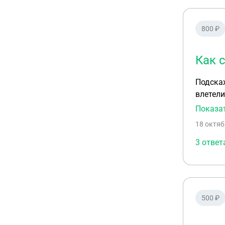
800 ₽
Как 
Подскаж
влетели
происхо
Показа
приходи
18 октяб
Теперь 
ознаком
3 ответ
действо
мусороп
окружающу
свое в
500 ₽