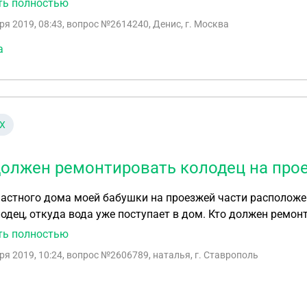
ть полностью
у, ссылаясь на то, что мы частный сектор и должны делать
ря 2019, 08:43
, вопрос №2614240, Денис, г. Москва
м водопровода с большой долей вероятности, послужила 
оторую установили прямо на трубу. И через короткое время после эт
а
бездействует. Водоканал утверждает, что вышел некий з
вать коммуникации на улице. И предлагает устранить проб
рно? Есть ли у нас перспективы истребовать с админист
нные на ремонт труб?
Х
должен ремонтировать колодец на прое
астного дома моей бабушки на проезжей части расположен
одец, откуда вода уже поступает в дом. Кто должен ремон
лся?
ть полностью
ря 2019, 10:24
, вопрос №2606789, наталья, г. Ставрополь