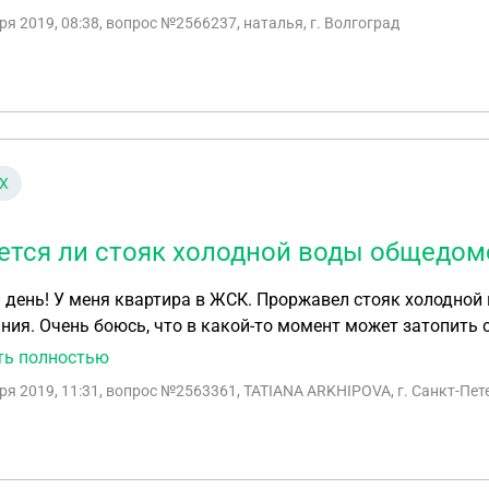
тная,тем более в выходной день????
ря 2019, 08:38
, вопрос №2566237, наталья, г. Волгоград
Х
ется ли стояк холодной воды общед
день! У меня квартира в ЖСК. Проржавел стояк холодной 
ния. Очень боюсь, что в какой-то момент может затопить с
счет? Спасибо! С уважением, Татьяна.
ть полностью
ря 2019, 11:31
, вопрос №2563361, TATIANA ARKHIPOVA, г. Санкт-Пет