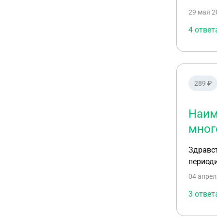
можно л
29 мая 2
Почти с
час, де
4 ответ
ремонт 
часа ра
услуги,
нужно б
289 ₽
денег?(
индивид
Наим
мног
Здравст
период
04 апрел
3 ответ