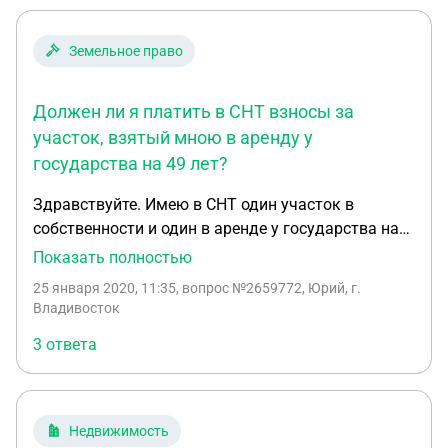
Земельное право
Должен ли я платить в СНТ взносы за
участок, взятый мною в аренду у
государства на 49 лет?
Здравствуйте. Имею в СНТ один участок в
собственности и один в аренде у государства на
49 лет (за который плачу аренду Департаменту
Показать полностью
зем. и имущ. отношений края). Имеет ли право
25 января 2020, 11:35
, вопрос №2659772, Юрий, г.
Председатель СНТ требовать от меня, как члена
Владивосток
СНТ, оплаты членских взносов за участок,
3 ответа
находящийся в аренде?
Недвижимость