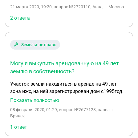
21 марта 2020, 19:20
, вопрос №2720110, Анна, г. Москва
2 ответа
Земельное право
Могу я выкупить арендованную на 49 лет
землю в собственность?
Участок земли находиться в аренде на 49 лет
зона ижс, на ней зарегистрирован дом с1995года
с ведением нового генплана в 2017г.зона
Показать полностью
осталась ижс, но попала в памятники природы.
08 февраля 2020, 01:29
, вопрос №2677128, павел, г.
МОГУ Я ВЫКУПИТЬ ЗЕМЛЮ В
Брянск
СОБСТВЕННОСТЬ???
1 ответ