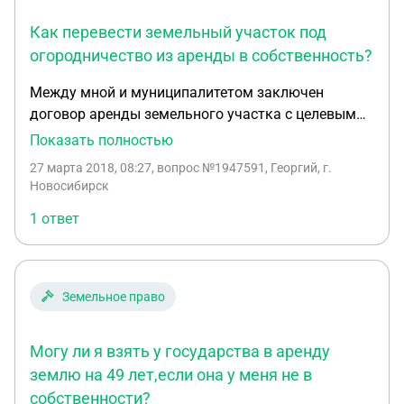
торги. Смогу ли я продлить данный договор еще
Как перевести земельный участок под
на один срок.
огородничество из аренды в собственность?
Между мной и муниципалитетом заключен
договор аренды земельного участка с целевым
использованием для огородничества на 49 лет c
Показать полностью
2013 года. Разрешенное использование: для
27 марта 2018, 08:27
, вопрос №1947591, Георгий, г.
ведения огородничества. Категория земель:
Новосибирск
земли населенных пунктов. По ПЗЗ сейчас зона
1 ответ
для ИЖС. Имею ли я преимущественное право
как арендатор данного земельного при его
покупки? Каким путем пойти чтобы получить
участок в собственность? Спасибо.
Земельное право
Могу ли я взять у государства в аренду
землю на 49 лет,если она у меня не в
собственности?