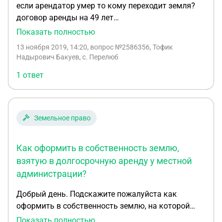
если арендатор умер то кому переходит земля?
договор аренды на 49 лет
ииииииииииииииииииииииииииииииииииииииииии
Показать полностью
ииииииииииииииииииииииииииииииииииииииииии
13 ноября 2019, 14:20
, вопрос №2586356, Тофик
ииииииииииииииииииииииииииииииииииииииииии
Надырович Бакуев, с. Перелюб
ииииииииииииииииииииииииииииииииииииииииии
1 ответ
ииииииииииииииииииииииииииииииииииииииииии
ииииииии
Земельное право
Как оформить в собственность землю,
взятую в долгосрочную аренду у местной
администрации?
Добрый день. Подскажите пожалуйста как
оформить в собственность землю, на которой
стоит дом, который в собственности, а земля у
Показать полностью