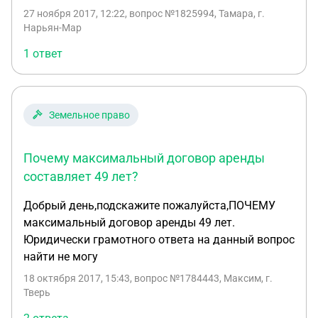
собственности) но дают только на 7 лет, на какие
27 ноября 2017, 12:22
, вопрос №1825994, Тамара, г.
законы ссылаться чтобы получить площадку на
Нарьян-Мар
49 лет?
1 ответ
Земельное право
Почему максимальный договор аренды
составляет 49 лет?
Добрый день,подскажите пожалуйста,ПОЧЕМУ
максимальный договор аренды 49 лет.
Юридически грамотного ответа на данный вопрос
найти не могу
18 октября 2017, 15:43
, вопрос №1784443, Максим, г.
Тверь