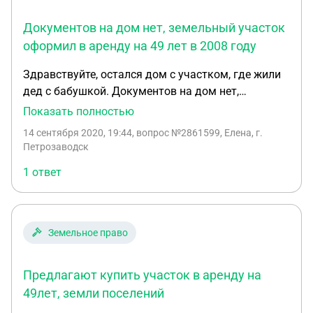
Документов на дом нет, земельный участок
оформил в аренду на 49 лет в 2008 году
Здравствуйте, остался дом с участком, где жили
дед с бабушкой. Документов на дом нет,
земельный участок оформил в аренду на 49 лет в
Показать полностью
2008 году. Сейчас хочу перевести землю в
14 сентября 2020, 19:44
, вопрос №2861599, Елена, г.
собственность. Каков порядок действий?
Петрозаводск
1 ответ
Земельное право
Предлагают купить участок в аренду на
49лет, земли поселений