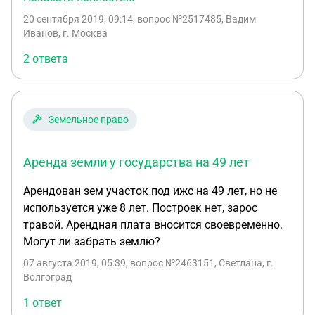
местной администрации в долгосрочной аренде
20 сентября 2019, 09:14
, вопрос №2517485, Вадим
на 49 лет. Сейчас новый закон же вышел о том,
Иванов, г. Москва
что такие участки земли под домой можно
2 ответа
оформить в собственность. Как это сделать?)
Земельное право
Аренда земли у государства на 49 лет
Арендован зем участок под ижс на 49 лет, но не
используется уже 8 лет. Построек нет, зарос
травой. Арендная плата вносится своевременно.
Могут ли забрать землю?
07 августа 2019, 05:39
, вопрос №2463151, Светлана, г.
Волгоград
1 ответ