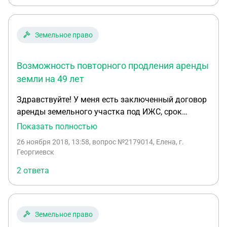
Земельное право
Возможность повторного продления аренды
земли на 49 лет
Здравствуйте! У меня есть заключенный договор
аренды земельного участка под ИЖС, срок
действия которого заканчивается 26 января
Показать полностью
(договор уже один раз продлевался на срок 3
26 ноября 2018, 13:58
, вопрос №2179014, Елена, г.
года).1 марта 2015г. вступили в силу поправки в
Георгиевск
ЗК РФ, в соответствии с которыми прежний
2 ответа
владелец ЗУ не обладает преимущественным
правом на перезаключение договора аренды.
Даже если на арендуемом участке есть
незаконченное строительство, его (участок) по
Земельное право
окончании срока аренды должны выставить на