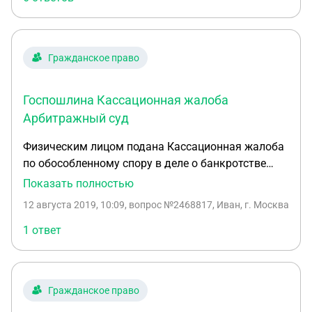
относительно размера пошлины у судов не
возникало.Но при подаче очередной апелляции на
вынесенное судебное решение суд обязывает
меня оплатить пошлину уже в размере 3000 руб.
Гражданское право
Насколько это правильно?
Госпошлина Кассационная жалоба
Арбитражный суд
Физическим лицом подана Кассационная жалоба
по обособленному спору в деле о банкротстве
Должника на Постановление апелляционной
Показать полностью
инстанции о признании сделки Должника
12 августа 2019, 10:09
, вопрос №2468817, Иван, г. Москва
недействительной в 3 трех летний период. Вопрос
каков размер госпошлины: 150 рублей или 3 000
1 ответ
рублей. На сайте арб суда первой инстанции
калькулятор указывает сумму 150. рублей а
кассационный суд указывает 3.000 рублей.
Гражданское право
Кассационную жалобу подает физическое лицо,