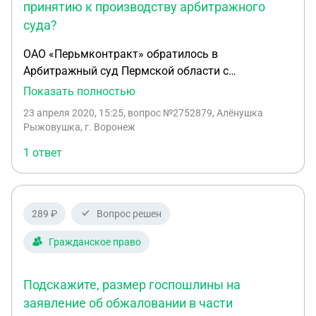
принятию к производству арбитражного
суда?
ОАО «Перьмконтракт» обратилось в
Арбитражный суд Пермской области с
заявлением о признании недействительным
Показать полностью
рас¬поряжения министерства по управлению
23 апреля 2020, 15:25
, вопрос №2752879, Алёнушка
государственным имуще¬ством Пермской
Рыжовушка, г. Воронеж
области о передаче занимаемых заявителем
1 ответ
зданий в уставный капитал вновь созданного ГП
«Пермский информацион¬но-вычислительный
коммерческий центр». Решением суда заявление
удовлетворено. ГП, не привлеченное к участию в
289 ₽
Вопрос решен
деле, подало на решение апелляционную жалобу.
Подлежит ли апелляционная жалоба принятию к
Гражданское право
производству арбитражного суда?
Подскажите, размер госпошлины на
заявление об обжаловании в части