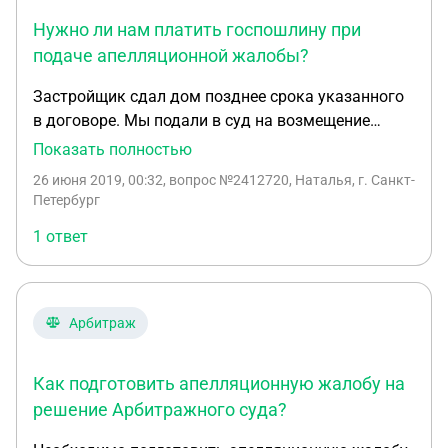
вторая сторона данной сделки с Должником в
обособленном споре в деле о Банкротстве
Нужно ли нам платить госпошлину при
физического лица. Благодарю за мнения.
подаче апелляционной жалобы?
Застройщик сдал дом позднее срока указанного
в договоре. Мы подали в суд на возмещение
неустойки. Часть денег была переведена нам
Показать полностью
службой судебных приставов, потом Застройщик
26 июня 2019, 00:32
, вопрос №2412720, Наталья, г. Санкт-
ушел в банкротство. На оставшуюся сумму мы
Петербург
решили подать заявления, чтоб встать в реестр
1 ответ
кредиторов. Но конкурсный управляющий по
банкротству предоставил какие-то документы,
подтверждающие, что нам выплачена вся сумма
по исполнительному производству. И суд отказал
Арбитраж
нам. Теперь планируем подать апелляционную
жалобу на решение суда. Нужно ли нам платить
Как подготовить апелляционную жалобу на
госпошлину? И сколько? Спасибо
решение Арбитражного суда?