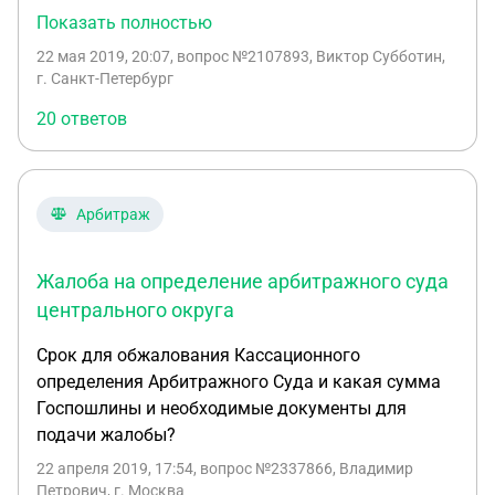
как физическое лицо, жалоба от юридического
Показать полностью
лица. Подскажите примет ли суд квитанцию об
22 мая 2019, 20:07
, вопрос №2107893, Виктор Субботин,
оплате пошлины физическим лицом за
г. Санкт-Петербург
юридическое? Если да, то какие доплнительно
20 ответов
документы необходимо предоставить в суд к
этой квитанции, чтобы засчитали уплату?
Арбитраж
Жалоба на определение арбитражного суда
центрального округа
Срок для обжалования Кассационного
определения Арбитражного Суда и какая сумма
Госпошлины и необходимые документы для
подачи жалобы?
22 апреля 2019, 17:54
, вопрос №2337866, Владимир
Петрович, г. Москва