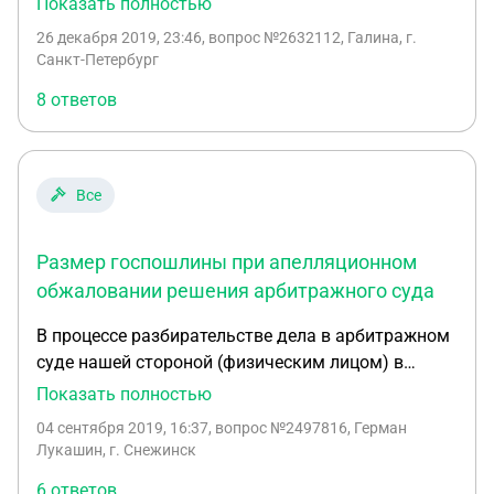
Показать полностью
сроков вместе с заявлением о признании
26 декабря 2019, 23:46
, вопрос №2632112, Галина, г.
незаконныи постановления Комитета по печати.
Санкт-Петербург
2. Заявление о признании незаконным
8 ответов
постановления Комитета по печати.
Все
Размер госпошлины при апелляционном
обжаловании решения арбитражного суда
В процессе разбирательстве дела в арбитражном
суде нашей стороной (физическим лицом) в
апелляционном и кассационном порядке
Показать полностью
обжаловались судебные акты. При этом
04 сентября 2019, 16:37
, вопрос №2497816, Герман
уплачивалась госпошлина в размере 150 руб.
Лукашин, г. Снежинск
Никаких претензий со стороны судов
6 ответов