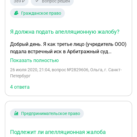
389 ₽
Вопрос решен
Гражданское право
Я должна подать апелляционную жалобу?
Добрый день. Я как третье лицо (учредитель ООО)
подала встречный иск в Арбитражный суд
Пензенской области. Однако мне встречный иск
Показать полностью
был возвращён, т к я не являюсь
26 июля 2020, 21:04
, вопрос №2829606, Ольга, г. Санкт-
ответчиком,плюс встречный иск, как указал
Петербург
судья приведёт к затягиванию процесса. В
4 ответа
опрелении суда сказано, что я могу оспорить
решение. Куда мне необходимо подать жалобу? В
тот же суд или в апелляционный суд? Необходимо
оплачивать гос пошлину? В ТЕЧЕНИЕ какого
Предпринимательское право
срока суд должен рассмотреть мою жалобу? Я
должна подать апелляционную жалобу?
Подлежит ли апелляционная жалоба