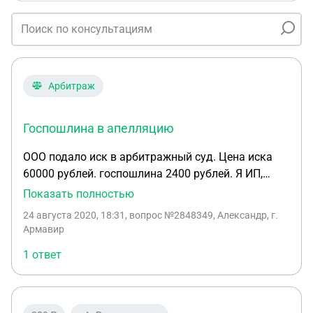
Арбитраж
Госпошлина в апелляцию
ООО подало иск в арбитражный суд. Цена иска
60000 рублей. госпошлина 2400 рублей. Я ИП,
подаю сейчас апелляционную жалобу. Какую
Показать полностью
госпошлину я должен оплатить, такую же 2400
24 августа 2020, 18:31
, вопрос №2848349, Александр, г.
или половину 1200 или 150 рублей?
Армавир
1 ответ