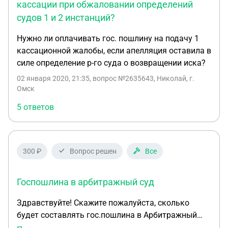
кассации при обжаловании определений
судов 1 и 2 инстанций?
Нужно ли оплачивать гос. пошлину на подачу 1
кассационной жалобы, если апелляция оставила в
силе определение р-го суда о возвращении иска?
02 января 2020, 21:35
, вопрос №2635643, Николай, г.
Омск
5 ответов
300 ₽
Вопрос решен
Все
Госпошлина в арбитражный суд
Здравствуйте! Скажите пожалуйста, сколько
будет составлять гос.пошлина в Арбитражный
суд, будем подавать: 1. ход-во о восстановлении