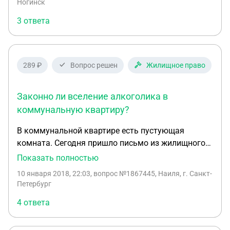
доставляет одни проблемы. И ещё он хочет
Ногинск
продать баню, имеет ли он на это право,если
3 ответа
земля и дом в нашей собственности?
289 ₽
Вопрос решен
Жилищное право
Законно ли вселение алкоголика в
коммунальную квартиру?
В коммунальной квартире есть пустующая
комната. Сегодня пришло письмо из жилищного
отдела о том, что каждый из жильцов квартиры
Показать полностью
имеет право претендовать на данную комнату;
10 января 2018, 22:03
, вопрос №1867445, Наиля, г. Санкт-
необходимо предоставить заявление и
Петербург
документы в срок до 25 января 2018 года. Но два
4 ответа
дня назад в эту комнату вселили бомжа-
алкоголика с испытательным сроком в 6 месяцев;
который к тому же привел в эту комнату своего