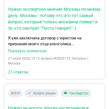
Нужно экспертное мнение Москвы по моему
делу. Москвы - потому что это тот самый
вопрос, который только москвичи поймут и
те, кто смотрит "Пусть говорят" :)
Я уже заключила договор с юристом на
признание моего отца-алкоголика
недееспособным, подан иск, все материалы по
Показать полностью
делу ( куча ответов от вызовов по 112 и
21 июля 2020, 19:12
, вопрос №2826175, Наталья, г.
аудиофайлы дебошей) по доверенности у него,
Москва
иск я даже не читала, он сейчас на почте лежит на
27 ответов
имя моего отца типа от меня. У меня есть пару-
тройку вопросов, которые появились по ходу
дела, и так называемый адвокат (на самом деле
просто юрист) мне уже ответил на все, но я не
800 ₽
Вопрос решен
Наследство
могу понять не вводит ли он меня в
заблуждение… К сожалению, об этом сайте я
Нужно ли искать других наследников и
узнала уже после того как заключила договор с