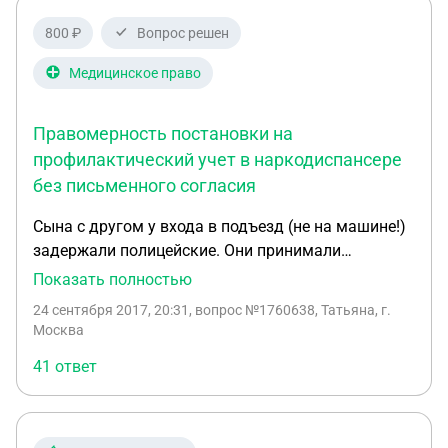
собутыльника. Соседи в ужасе. В одной из семей
800 ₽
Вопрос решен
есть маленькие дети. В муниципалитете
утверждают, что комната по-прежнему числится
Медицинское право
свободной. Насколько законно данное вселение?
Разве администрация имела право заселять
Правомерность постановки на
человека, если никто из собственников остальных
профилактический учет в наркодиспансере
комнат еще не подал заявление и срок подачи не
без письменного согласия
истёк?
Сына с другом у входа в подъезд (не на машине!)
задержали полицейские. Они принимали
алкоголь, но не были пьяными. Сопротивления не
Показать полностью
оказывали. Полицейские забрали паспорта и
24 сентября 2017, 20:31
, вопрос №1760638, Татьяна, г.
отвезли на освидетельствование в кабинет
Москва
экспертизы на базе наркологической
41 ответ
клинической больницы №17 (Москва) в здании
кинологического отделения ОВД, не
наркодиспансер. Сын от освидетельствования
отказался, о чем написал письменный отказ.