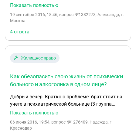
на первом этаже открывают кальянную, что
Показать полностью
делать и как с этим бороться? можно ли
19 сентября 2016, 18:46
, вопрос №1382273, Александр, г.
предъявить претензии застройщику ? они и сдают
Москва
эти помещения, они не информировали жителей?
4 ответа
и есть ли законные способы бороться с этим?
Тоесть мы теперь получим бомжей и алкоголиков
под окнами и прочий криминаген. Какой порядок
действий, напишите пожалуйста? есть ли
Жилищное право
подобный опыт? судебная практика в этом
случае какая?
Как обезопасить свою жизнь от психически
больного и алкоголика в одном лице?
Добрый вечер. Кратко о проблеме: брат стоит на
учете в психиатрической больнице (3 группа
инвалидности), алкоголик, агрессивное поведение
Показать полностью
на фоне приема алкоголя (нецензурная брань с
06 июня 2016, 19:54
, вопрос №1276409, Надежда, г.
обеда до полночи, словесная угроза жизни мне и
Краснодар
грудному ребенку),в доме прописан, но