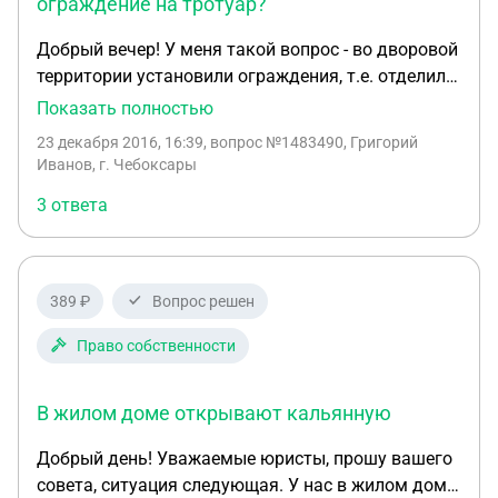
профилактический учет (живет по месту
ограждение на тротуар?
регистрации) Вопрос №2 : законна ли передача
Добрый вечер! У меня такой вопрос - во дворовой
персональных данных из кабинета экспертизы в
территории установили ограждения, т.е. отделили
наркодиспансер? Вопрос №3 : кому и как писать
тротуар от проезжей части. Ограждение
Показать полностью
жалобу, с ссылкой на какие законы, если всё
установили на краю тротуара, не на проезжей
вышеперечисленное незаконно?
23 декабря 2016, 16:39
, вопрос №1483490, Григорий
части. Вообщем, от края дома у нас газон, потом
Иванов, г. Чебоксары
тротуар, а потом проезжая часть. Для
3 ответа
принудительного предотвращения заезда
транспортных средств на тротуар, управляющая
компания установила ограждение. Законно ли
это? И допускают ли нормативные документы
389 ₽
Вопрос решен
установку данного ограждения, если нет то
почему?
Право собственности
В жилом доме открывают кальянную
Добрый день! Уважаемые юристы, прошу вашего
совета, ситуация следующая. У нас в жилом доме