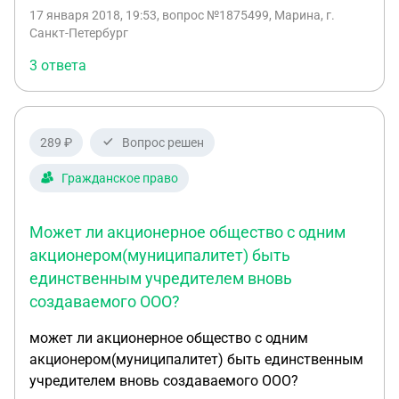
земельных долей в имуществе и земельном
17 января 2018, 19:53
, вопрос №1875499, Марина, г.
массиве колхоза. Свое предложение он
Санкт-Петербург
мотивировал тем, что вопрос о преобразовании
3 ответа
колхозов решен в нормативном порядке, и
колхозникам предоставляется лишь право
выбора одной из форм такого преобразования.
Колхозники с этим не согласились и обратились
289 ₽
Вопрос решен
за разъяснениями в Администрацию Президента.
Какой ответ им надлежит дать?
Гражданское право
Может ли акционерное общество с одним
акционером(муниципалитет) быть
единственным учредителем вновь
создаваемого ООО?
может ли акционерное общество с одним
акционером(муниципалитет) быть единственным
учредителем вновь создаваемого ООО?