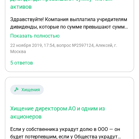
активов
Здравствуйте! Компания выплатила учредителям
дивиденды, которые по сумме превышают сумму
чистых активов. Налоговая выявила это в
Показать полностью
результате камеральной проверки и направила
22 ноября 2019, 17:54
, вопрос №2597124, Алексей, г.
требование. Каковы последствия, что необходимо
Москва
делать? С уважением, Алексей
5 ответов
Хищения
Хищение директором АО и одним из
акционеров
Если у собственника украдут долю в ООО — он
будет потерпевшим, если у Общества украдут