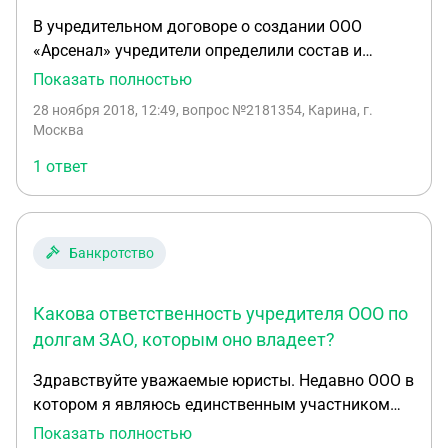
В учредительном договоре о создании ООО
«Арсенал» учредители определили состав и
размер своих вкладов, подлежащих внесению в
Показать полностью
счет оплаты долей в уставном капитале
28 ноября 2018, 12:49
, вопрос №2181354, Карина, г.
общества. Унитарное предприятие «Колосс»,
Москва
которое владело имуществом на праве
1 ответ
хозяйственного ведения, должно было передать
обществу нежилое помещение, в котором
располагался производственный цех, с целью его
переоборудования под офис общества. Центр
Банкротство
«Надежда», являющийся финансируемым
собственником учреждением, обязался внести
Какова ответственность учредителя ООО по
денежные средства, которые числились на его
отдельном балансе. ОАО «Алмаз» должно было
долгам ЗАО, которым оно владеет?
передать создаваемому обществу
Здравствуйте уважаемые юристы. Недавно ООО в
производственное оборудование, рыночная
котором я являюсь единственным участником
стоимость которого составляла 30% балансовой
приобрело по договору купли-продажи 100%
Показать полностью
стоимости активов ОАО «Алмаз». Кооператив