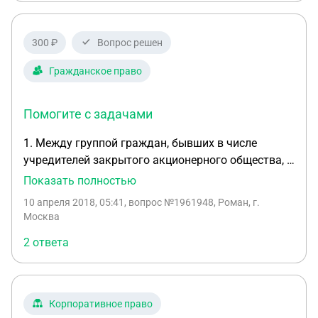
300 ₽
Вопрос решен
Гражданское право
Помогите с задачами
1. Между группой граждан, бывших в числе
учредителей закрытого акционерного общества, и
акционерным обществом возник спор, подлежит
Показать полностью
ли им выплата при выходе из акционерного
10 апреля 2018, 05:41
, вопрос №1961948, Роман, г.
общества стоимости их вкладов или стоимости
Москва
части имущества общества пропорционально их
2 ответа
долям 105 в уставном капитале. Акционерное
общество соглашалось выплатить выбывшим из
общества акционерам стоимость их вкладов, а
также прибыль, полученную обществом на
Корпоративное право
момент выплаты вкладов. Акционеры настаивали