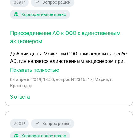
389 ₽
Вопрос решен
Корпоративное право
Присоединение АО к ООО с единственным
акционером
Добрый день. Может ли ООО присоединить к себе
АО, где является единственным акционером при
условии, что у ООО один участник и учредитель
Показать полностью
физическое лицо. Не будет ли это противоречить
04 апреля 2019, 14:50
, вопрос №2316317, Мария, г.
ст. 10 Закона об АО ? Спасибо При процедуре
Краснодар
присоединения АО к ООО единственному
3 ответа
акционеру возможно ли погашение акций без
увеличения уставного капитала ООО. Акций
ориентировочно на 3 млн. Уставной капитал 10
тыс.
700 ₽
Вопрос решен
Корпоративное право