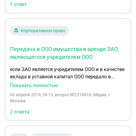
1 ответ
Корпоративное право
Передача в ООО имущества в аренде ЗАО,
являющегося учредителем ООО
если ЗАО является учредителем ООО и в качестве
вклада в уставной капитал ООО передало в
имущество,находящееся у ЗАО на праве
Показать полностью
пользования по договору аренды, в связи с чем
06 апреля 2019, 09:13
, вопрос №2318410, Мария, г.
все сделки с этим имуществом должны
Москва
производиться с согласия учредителя, о чем
2 ответа
имеется запись в уставе ООО. ОЦЕНИТЕ
ПРАВОМЕРНОСТЬ ДАННОЙ СИТУАЦИИ?