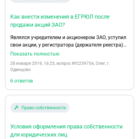
Как внести изменения в ЕГРЮЛ после
продажи акций ЗАО?
Являлся учредителем и акционером ЗАО, уступил
свои акции, у регистратора (держателя реестра)
среди акционеров ни числюсь. При устройстве на
Показать полностью
госслужбу требуют, чтобы в выписке из ЕГРЮЛ я
28 января 2019, 16:23
, вопрос №2239754, Олег, г.
не числился среди учредителей. Как это сделать?
Одинцово
6 ответов
Право собственности
Условия оформления права собственности
для юридических лиц