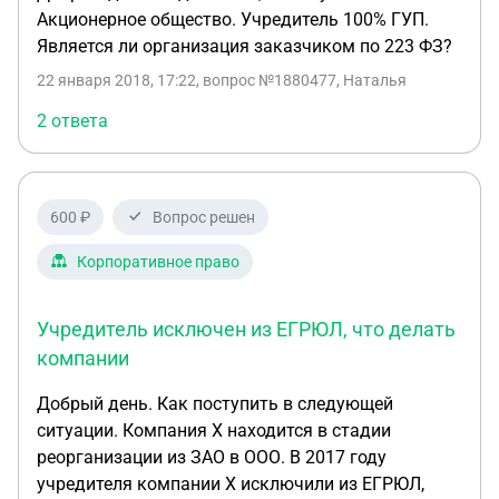
является собственником имущества
Акционерное общество. Учредитель 100% ГУП.
хозяйственных обществ и товариществ? Как
Является ли организация заказчиком по 223 ФЗ?
решить возникший спор? 2)По инициативе
районной администрации было созвано общее
22 января 2018, 17:22
, вопрос №1880477, Наталья
собрание членов колхоза, на котором глава
2 ответа
администрации предложил колхозникам
преобразовать свое хозяйство в одну из форм,
рекомендованных федеральными органами
исполнительной власти. При этом колхозникам
600 ₽
Вопрос решен
рекомендовали создать на базе колхоза либо
Корпоративное право
крестьянские хозяйства, либо акционерное
общество, либо производственный кооператив.
Колхозники ответили отказом, заявив, что их
Учредитель исключен из ЕГРЮЛ, что делать
устраивает сложившаяся форма ведения
компании
хозяйства. К тому же они не усматривают
принципиальных различий между колхозом и
Добрый день. Как поступить в следующей
производственным кооперативом. Глава
ситуации. Компания Х находится в стадии
администрации предложил колхозникам
реорганизации из ЗАО в ООО. В 2017 году
приступить к определению их имущественных и
учредителя компании Х исключили из ЕГРЮЛ,