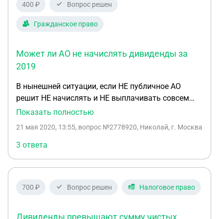
400 ₽
Вопрос решен
Гражданское право
Может ли АО не начислять дивиденды за
2019
В нынешней ситуации, если НЕ публичное АО
решит НЕ начислять и НЕ выплачивать совсем
дивиденды за 2019 год, это может считаться
Показать полностью
нарушением законодательства или создать АО
21 мая 2020, 13:55
, вопрос №2778920, Николай, г. Москва
проблемы лишней отчётности и оправдания
своего решения. Хотелось бы всё же дивиденд,
3 ответа
хотя бы маленький получить, а посему повлиять
на решение акционеров)) Подскажите,
пожалуйста, какие аргументы в пользу
700 ₽
Вопрос решен
Налоговое право
дивидендов можно привести на собрании))
Спасибо заранее!!!
Дивиденды превышают сумму чистых