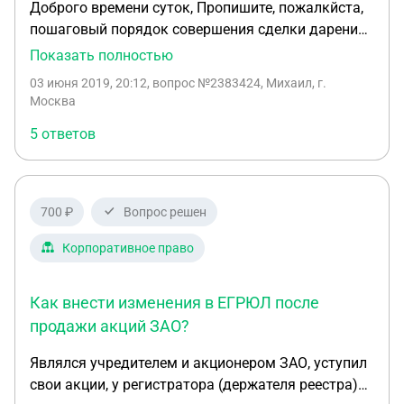
Доброго времени суток, Пропишите, пожалкйста,
хотелось бы чтобы собрание акционеров
пошаговый порядок совершения сделки дарения
попросило основателей на выход.
акций и соответствующего перехода прав между
Показать полностью
акционерами непубличного АО (кол-во
03 июня 2019, 20:12
, вопрос №2383424, Михаил, г.
акционеров &lt; 50), в т.ч. в части уведомления
Москва
территориального отделения Банка России,
5 ответов
взаимоотношения с регистратором и гос.
органом.
700 ₽
Вопрос решен
Корпоративное право
Как внести изменения в ЕГРЮЛ после
продажи акций ЗАО?
Являлся учредителем и акционером ЗАО, уступил
свои акции, у регистратора (держателя реестра)