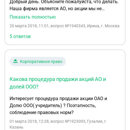
Добрый день. Объясните пожалуйста, что делать.
Наша фирма является АО, но акции мы не
печатаем. Было письмо из Центра Банка, о
Показать полностью
предоставлении информации об акциях. Мы не
20 марта 2018, 11:01
, вопрос №1940343, Ирина, г. Москва
смогли предоставить такой информации, т.к. мы
их не выдаем и не печатаем. У нас маленькая
5 ответов
фирма, всего 4 человека сотрудников. И сейчас
приходит телеграмма на получение протокола о
правонарушении. Скажите, что делать в данном
Корпоративное право
случае? Как доказать, что мы не производим
акции.
Какова процедура продажи акций АО и
долей ООО?
Интересует процедура продажи акции ОАО и
Долю ООО( учредитель) ? Поэтапность,
соблюдение правовых норм?
01 марта 2018, 12:28
, вопрос №1923093, Гузалия, г.
Казань