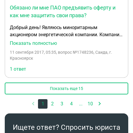
Обязано ли мне ПАО предъявить оферту и
как мне защитить свои права?
Добрый день! Являюсь миноритарным
акционером энергетической компании. Компания
размещает доп. Выпуск акций по открытой
Показать полностью
подписке по цене номинала, орг-правовая форма
11 сентября 2017, 05:35
, вопрос №1748236, Саида, г.
ПАО, кол-во доп. Выпускаемых акций в 3,5 раза
Красноярск
превышает ранее выпущенные акции. В ноябре
1 ответ
2016г. Они изменили орг-правовую форму с оао
на пао, в январе 2017г. Внесли изменение в Устав,
закрепив доп выпуск. Они обязаны мне
Показать еще
15
направлять оферту? Как я могу защитить свои
права
1
2
3
4
...
10
Ищете ответ? Спросить юриста