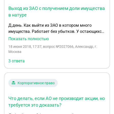
Выход из ЗАО с получением доли имущества
в натуре
Д.день. Как выйти из ЗАО в котором много
имущества. Работает без убытков. У остающихся
акционеров 3/4 голосов. И на. На. Реорганизацию
Показать полностью
они не пойдут. Доли покупать тоже никто не
18 июня 2018, 17:37
, вопрос №2027066, Александр, г.
будет. Нас бы устроила доля имущества в натуре.
Москва
3 ответа
Корпоративное право
Что делать, если АО не производит акции, но
требуется это доказать?