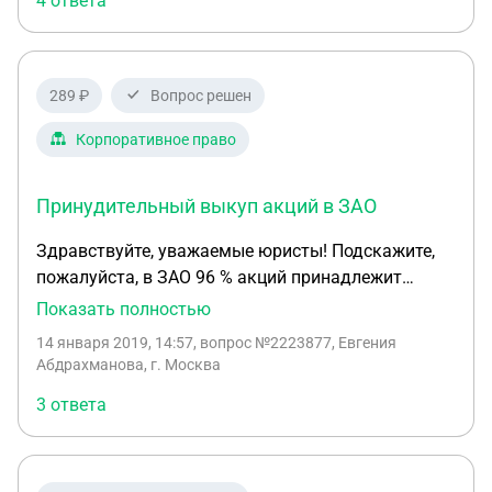
4 ответа
внеочередного собрания акционеров, должна
быть опубликована, направлена акционерам
информация о проведении собрания?
289 ₽
Вопрос решен
Корпоративное право
Принудительный выкуп акций в ЗАО
Здравствуйте, уважаемые юристы! Подскажите,
пожалуйста, в ЗАО 96 % акций принадлежит
одному акционеру. Имеет ли он право
Показать полностью
принудительно выкупить оставшиеся акции у
14 января 2019, 14:57
, вопрос №2223877, Евгения
других акционеров, если они не желают
Абдрахманова, г. Москва
продавать? В рамках ст. 84.8 ФЗ № 208? ЗАО не
3 ответа
имеет статус публичного АО. Заранее спасибо!