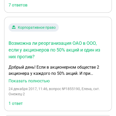
7 ответов
Корпоративное право
Возможна ли реорганизация ОАО в ООО,
если у акционеров по 50% акций и один из
них против?
Добрый день! Если в акционерном обществе 2
акционера у каждого по 50% акций. И при
голосовании на собрании один против
Показать полностью
реорганизации в ооо. Может ди другой делать
24 декабря 2017, 11:46
, вопрос №1855190, Елена, снт.
реорганизацию? При этом только на себя.
Онежец-2
1 ответ