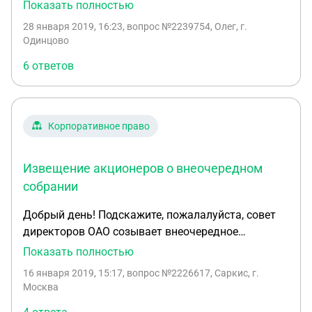
среди акционеров ни числюсь. При устройстве на
Показать полностью
госслужбу требуют, чтобы в выписке из ЕГРЮЛ я
28 января 2019, 16:23
, вопрос №2239754, Олег, г.
не числился среди учредителей. Как это сделать?
Одинцово
6 ответов
Корпоративное право
Извещение акционеров о внеочередном
собрании
Добрый день! Подскажите, пожалалуйста, совет
директоров ОАО созывает внеочередное
собрание акционеров для решения вопроса о
Показать полностью
прекращении полномочий совета директоров и
16 января 2019, 15:17
, вопрос №2226617, Саркис, г.
избрания совета директоров в новом составе.
Москва
Вопрос: за сколько дней до проведения