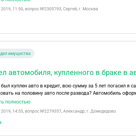
ния по этим долгам?
 2019, 11:50
, вопрос №2305793, Сергей, г. Москва
здел имущества
ел автомобиля, купленного в браке в а
 был куплен авто в кредит, всю сумму за 5 лет погасил я с
овать на половину авто после развода? Автомобиль оформ
рмить продать родственнику по минимальной стоимости д
ть полностью
ение автомобиля?
 2019, 14:55
, вопрос №2279357, Александр, г. Домодедово
а