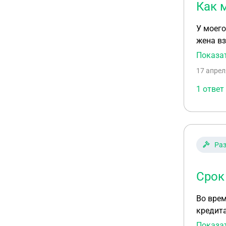
Как 
У моего мужа 
жена вз
погашен
Показа
загасил
17 апрел
1 ответ
Ра
Срок
Во врем
кредитам.и
давност
Показа