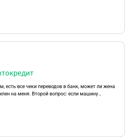
втокредит
ам, есть все чеки переводов в банк, может ли жена
лен на меня. Второй вопрос: если машину
о развода, может ли жена претендовать на