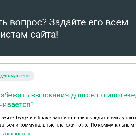
ть вопрос? Задайте его всем
истам сайта!
здел имущества
избежать взыскания долгов по ипотеке,
чивается?
вуйте. Будучи в браке взят ипотечный кредит я выступаю
ваться и коммунальные платежи то же. По коммунальным 
ровали счета. Свою долю я оформил дарственую на ребенк
ть полностью