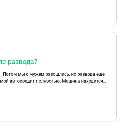
ле развода?
я. Потом мы с мужем разошлись, но развода ещё
ть мой автокредит полностью. Машина находится
прав у меня нет. Сейчас мы разводимся
гу ли я как то доказать что машина только в его