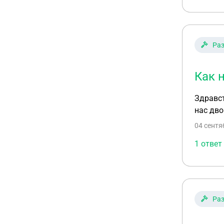
Ра
Как 
Здравст
нас дво
04 сентя
1 ответ
Ра