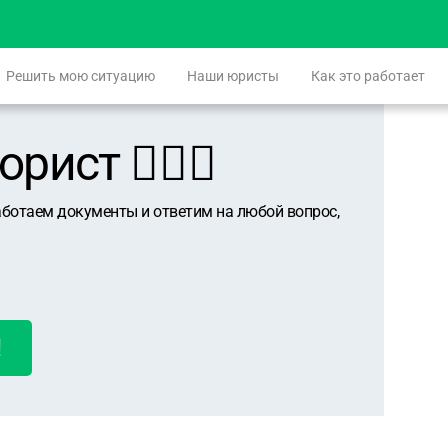
Решить мою ситуацию
Наши юристы
Как это работает
ист 👨🏻‍⚖️
аботаем документы и ответим на любой вопрос,
!