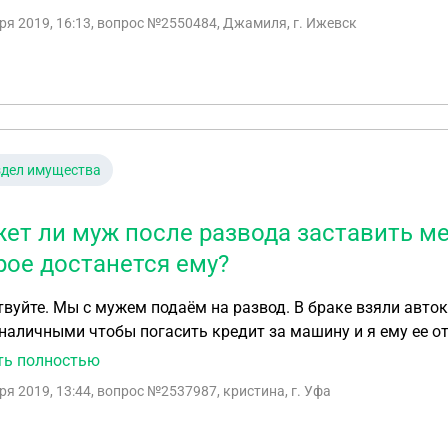
нность ребенка. Что делать и как доказать, что не должен 
ря 2019, 16:13
, вопрос №2550484, Джамиля, г. Ижевск
здел имущества
ет ли муж после развода заставить ме
рое достанется ему?
вуйте. Мы с мужем подаём на развод. В браке взяли авто
наличными чтобы погасить кредит за машину и я ему ее от
ь этот кредит наличными на меня. Как быть? И что делать
ть полностью
на меня?
ря 2019, 13:44
, вопрос №2537987, кристина, г. Уфа