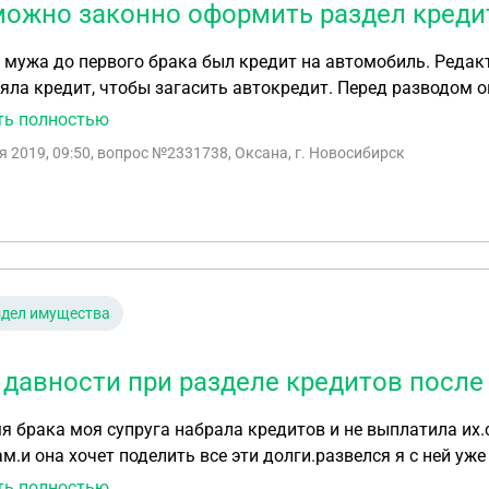
можно законно оформить раздел креди
до первого брака был кредит на автомобиль. Редактировать заголовок Во время брака его бывшая
яла кредит, чтобы загасить автокредит. Перед разводом о
ие кредита, куда ушли средства в итоге нам неизвестно. П
ть полностью
а кредит. И подала в суд на раздел потраченного ей на дол
я 2019, 09:50
, вопрос №2331738, Оксана, г. Новосибирск
здел имущества
 давности при разделе кредитов после
я брака моя супруга набрала кредитов и не выплатила их.
 она хочет поделить все эти долги.развелся я с ней уже 3.5 года назад. Имею
и и с какого момента он начинается.с момента развода и
ть полностью