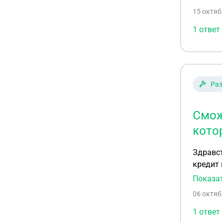
собстве
15 октяб
1 ответ
Ра
Смож
кото
Здравст
кредит 
повесит
Показа
кредит 
06 октяб
1 ответ