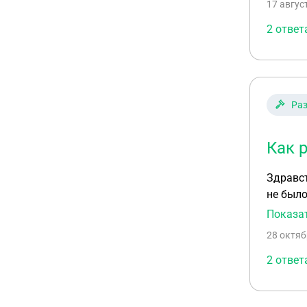
17 авгус
2 ответ
Ра
Как 
Здравст
не было
полност
Показа
официал
28 октяб
личном 
2 ответ