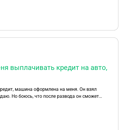
ничего.
ня выплачивать кредит на авто,
кредит, машина оформлена на меня. Он взял
даю. Но боюсь, что после развода он сможет
?сможет ли он после развода повесить этот