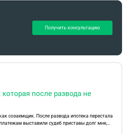
Получить консультацию
 которая после развода не
 как созаемщик. После развода ипотека перестала
платежам выставили судеб приставы долг мне,
а по исполнению 18 лет она переходит в