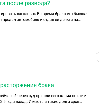
та после развода?
н продал автомобиль и отдал ей деньги на
осле развода прошло 1.5 года и она только
г. Как быть?
 расторжения брака
сейчас ей через суд пришли взыскания по этим
т ли такие долги срок
ли с момента получения бывшей супругой