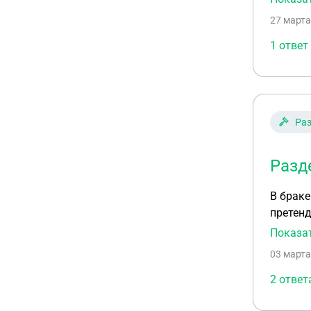
взыска
27 марта
1 ответ
Ра
Разд
В браке
претенд
переофо
Показа
раздел
03 марта
2 ответ