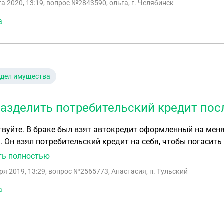
та 2020, 13:19
, вопрос №2843590, ольга, г. Челябинск
а
здел имущества
разделить потребительский кредит пос
вуйте. В браке был взят автокредит оформленный на мен
. Он взял потребительский кредит на себя, чтобы погаси
ью в его распоряжении. Я ей не пользуюсь, водительских 
ть полностью
ьно. Муж грозится повесить на меня половину кредита. Мо
ря 2019, 13:29
, вопрос №2565773, Анастасия, п. Тульский
пользовании и я не должна платить кредит?
а